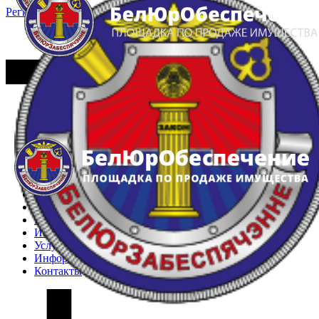
Регистрация
Вход
Главная
Арестованное имущество
Реестр несостоявшихся торгов
Реестр переоценок
Частное имущество
Государственное имущество
Интернет-магазин
Интернет-витрина
Услуги
Информация
Контакты