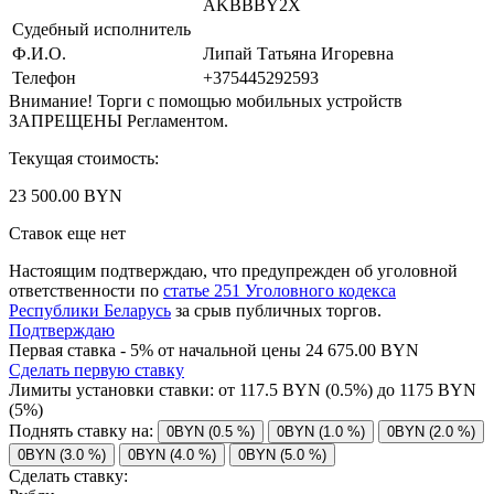
AKBBBY2X
Судебный исполнитель
Ф.И.О.
Липай Татьяна Игоревна
Телефон
+375445292593
Внимание! Торги с помощью мобильных устройств
ЗАПРЕЩЕНЫ Регламентом.
Текущая стоимость:
23 500.00 BYN
Ставок еще нет
Настоящим подтверждаю, что предупрежден об уголовной
ответственности по
статье 251 Уголовного кодекса
Республики Беларусь
за срыв публичных торгов.
Подтверждаю
Первая ставка - 5% от начальной цены 24 675.00 BYN
Сделать первую ставку
Лимиты установки ставки: от
117.5
BYN (0.5%) до
1175
BYN
(5%)
Поднять ставку на:
0BYN (0.5 %)
0BYN (1.0 %)
0BYN (2.0 %)
0BYN (3.0 %)
0BYN (4.0 %)
0BYN (5.0 %)
Сделать ставку: