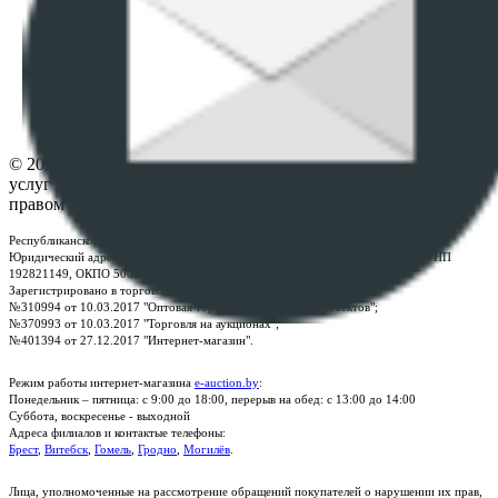
данных
ПОЛОЖЕНИЕ О ПОЛИТИКЕ ОБРАБОТКИ COOKIE-
ФАЙЛОВ
Настройки cookie-файлов
Контакты
© 2026 Республиканское унитарное предприятие по оказанию
услуг "БелЮрОбеспечение" - Все права защищены авторским
правом
Республиканское унитарное предприятие по оказанию услуг "БелЮрОбеспечение"
Юридический адрес: г. Минск, пр-т. Дзержинского, 1Б, e-mail:
kanc@rup.by
, УНП
192821149, ОКПО 500111895000
Зарегистрировано в торговом реестре Республики Беларусь:
№310994 от 10.03.2017 "Оптовая торговля без торговых объектов";
№370993 от 10.03.2017 "Торговля на аукционах";
№401394 от 27.12.2017 "Интернет-магазин".
Режим работы интернет-магазина
e-auction.by
:
Понедельник – пятница: с 9:00 до 18:00, перерыв на обед: с 13:00 до 14:00
Суббота, воскресенье - выходной
Адреса филиалов и контактые телефоны:
Брест
,
Витебск
,
Гомель
,
Гродно
,
Могилёв
.
Лица, уполномоченные на рассмотрение обращений покупателей о нарушении их прав,