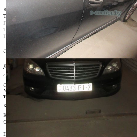
работает гидроусилитель руля.
Коробка передач
Автоматическая
Тип кузова
Седан
Год выпуска
2006
Тип двигателя
Бензин
Цвет
Черный
Бывшее в употреблении, при
инструментальном контроле,
Состояние
диагностике, разборке возможно
выявление скрытых дефектов
Должник
Протасевич Юрий Иосифович
Арест следственных органов Арест
Обременения
судебного исполнителя
Осмотр объекта
Участник электронных торгов обязан до начала электронных
торгов осмотреть предмет торгов ( п.2.4.3 Регламента)
Управление оценки и реализации
Контактное лицо
имущества
Контакты
+375445293907
Организатор/оператор торгов
Республиканское унитарное
Наименование
предприятие по оказанию услуг