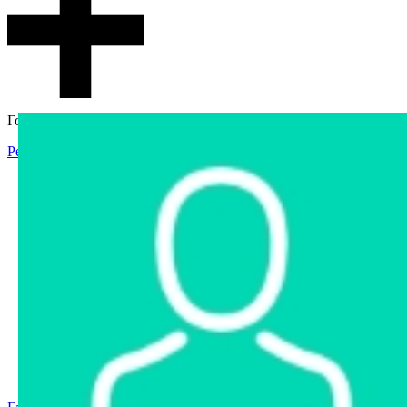
Гостевой доступ
Регистрация
Вход
Главная
Аукцион
Интернет-магазин
Интернет-витрина
Услуги
Информация
Контакты
Частное имущество
Арестованное имущество
Реестр несостоявшихся торгов
Реестр переоценок
Государственное имущество