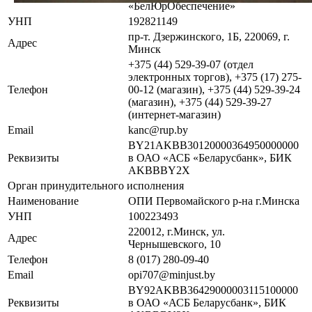
«БелЮрОбеспечение»
УНП
192821149
пр-т. Дзержинского, 1Б, 220069, г.
Адрес
Минск
+375 (44) 529-39-07 (отдел
электронных торгов), +375 (17) 275-
Телефон
00-12 (магазин), +375 (44) 529-39-24
(магазин), +375 (44) 529-39-27
(интернет-магазин)
Email
kanc@rup.by
BY21AKBB30120000364950000000
Реквизиты
в ОАО «АСБ «Беларусбанк», БИК
AKBBBY2X
Орган принудительного исполнения
Наименование
ОПИ Первомайского р-на г.Минска
УНП
100223493
220012, г.Минск, ул.
Адрес
Чернышевского, 10
Телефон
8 (017) 280-09-40
Email
opi707@minjust.by
BY92AKBB36429000003115100000
Реквизиты
в ОАО «АСБ Беларусбанк», БИК