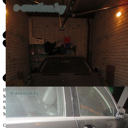
Информация о предмете торгов
Местоположение
г. Минск, ул. Славинского,4А
имущества
Марка
Mercedes-Benz
Модель
S-Class
Нарушение ЛКП легкосплавных
Описание
дисков, со слов хранителя не