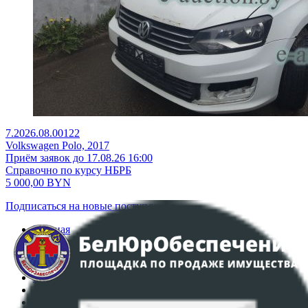
7.2026.08.00122
Volkswagen Polo, 2017
Приём заявок до 17.08.26 16:00
Справочно по курсу НБРБ
5 000,00
BYN
Подписаться на новые поступления
Главная
Аукционы
Интернет-магазин
Регламент организации и проведения торгов
Пользовательское соглашение
Политика в отношении обработки персональных