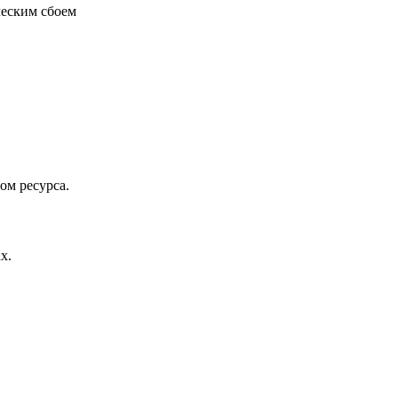
ческим сбоем
ом ресурса.
х.