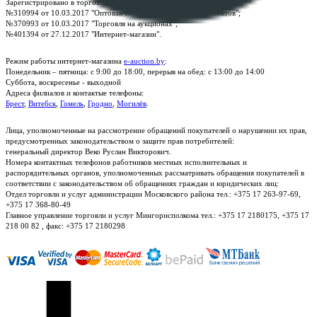
Зарегистрировано в торговом реестре Республики Беларусь:
№310994 от 10.03.2017 "Оптовая торговля без торговых объектов";
№370993 от 10.03.2017 "Торговля на аукционах";
№401394 от 27.12.2017 "Интернет-магазин".
Режим работы интернет-магазина
e-auction.by
:
Понедельник – пятница: с 9:00 до 18:00, перерыв на обед: с 13:00 до 14:00
Суббота, воскресенье - выходной
Адреса филиалов и контактые телефоны:
Брест
,
Витебск
,
Гомель
,
Гродно
,
Могилёв
.
Лица, уполномоченные на рассмотрение обращений покупателей о нарушении их прав,
предусмотренных законодательством о защите прав потребителей:
генеральный директор Веко Руслан Викторович.
Номера контактных телефонов работников местных исполнительных и
распорядительных органов, уполномоченных рассматривать обращения покупателей в
соответствии с законодательством об обращениях граждан и юридических лиц:
Отдел торговли и услуг администрации Московского района тел.: +375 17 263-97-69,
+375 17 368-80-49
Главное управление торговли и услуг Мингорисполкома тел.: +375 17 2180175, +375 17
218 00 82 , факс: +375 17 2180298