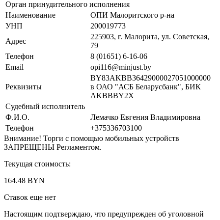
Орган принудительного исполнения
Наименование
ОПИ Малоритского р-на
УНП
200019773
225903, г. Малорита, ул. Советская,
Адрес
79
Телефон
8 (01651) 6-16-06
Email
opi116@minjust.by
BY83AKBB36429000027051000000
Реквизиты
в ОАО "АСБ Беларусбанк", БИК
AKBBBY2X
Судебный исполнитель
Ф.И.О.
Лемачко Евгения Владимировна
Телефон
+375336703100
Внимание! Торги с помощью мобильных устройств
ЗАПРЕЩЕНЫ Регламентом.
Текущая стоимость:
164.48 BYN
Ставок еще нет
Настоящим подтверждаю, что предупрежден об уголовной