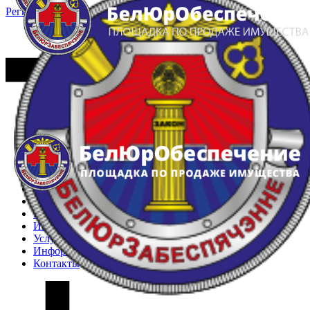
Регистрация
Вход
Главная
Арестованное имущество
Реестр несостоявшихся торгов
Реестр переоценок
Частное имущество
Государственное имущество
Интернет-магазин
Интернет-витрина
Услуги
Информация
Контакты