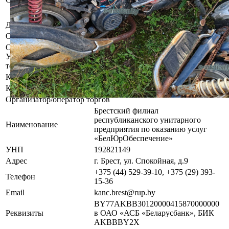
диагностике, разборке возможно
выявление скрытых дефектов.
Должник
Климчук Валерий Владимирович
Обременения
Арест судебного исполнителя.
Осмотр объекта
Участник электронных торгов обязан до начала электронных
торгов осмотреть предмет торгов ( п.2.4.3 Регламента)
Контактное лицо
Специалист по продаже
Контакты
+375445293910
Организатор/оператор торгов
Брестский филиал
республиканского унитарного
Наименование
предприятия по оказанию услуг
«БелЮрОбеспечение»
УНП
192821149
Адрес
г. Брест, ул. Спокойная, д.9
+375 (44) 529-39-10, +375 (29) 393-
Телефон
15-36
Email
kanc.brest@rup.by
BY77AKBB30120000415870000000
Реквизиты
в ОАО «АСБ «Беларусбанк», БИК
AKBBBY2X