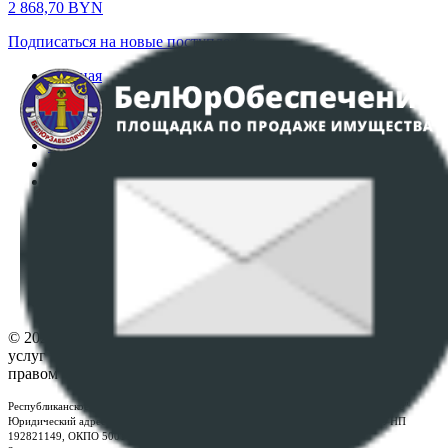
2 868,70
BYN
Подписаться на новые поступления
Главная
Аукционы
Интернет-магазин
Регламент организации и проведения торгов
Пользовательское соглашение
Политика в отношении обработки персональных
данных
ПОЛОЖЕНИЕ О ПОЛИТИКЕ ОБРАБОТКИ COOKIE-
ФАЙЛОВ
Настройки cookie-файлов
Контакты
© 2026 Республиканское унитарное предприятие по оказанию
услуг "БелЮрОбеспечение" - Все права защищены авторским
правом
Республиканское унитарное предприятие по оказанию услуг "БелЮрОбеспечение"
Юридический адрес: г. Минск, пр-т. Дзержинского, 1Б, e-mail:
kanc@rup.by
, УНП
192821149, ОКПО 500111895000