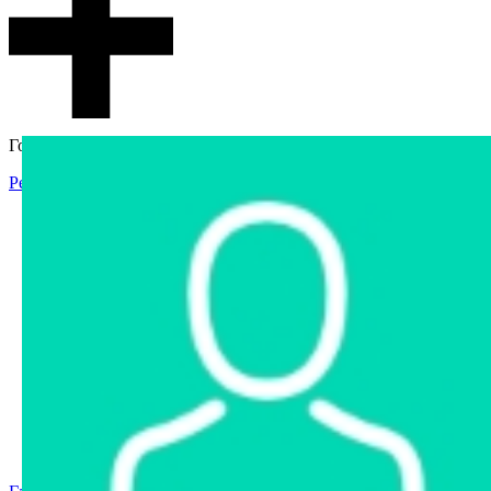
Гостевой доступ
Регистрация
Вход
Главная
Аукцион
Интернет-магазин
Интернет-витрина
Услуги
Информация
Контакты
Частное имущество
Арестованное имущество
Реестр несостоявшихся торгов
Реестр переоценок
Государственное имущество