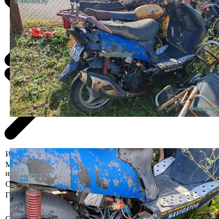
Информация о предмете торгов
Местоположение
Брестская область, Малоритский р-
имущества
н, г. Малорита, ул. Советская, 116
Описание
Частично разбиты облицовки.
Год выпуска
2006
Бывшее в употреблении, при
инструментальном контроле,
Состояние