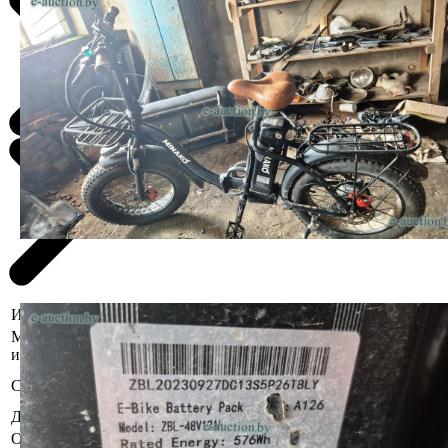
Информация о предмете торгов
Местоположение
Витебская область, Дубровенский р-н, г. Дуб
имущества
ул. Вокзальная, 34
Б/у, комплектность и работоспособность не
Состояние
проверялась
Должник
Кулешов Денис Иванович
Осмотр объекта