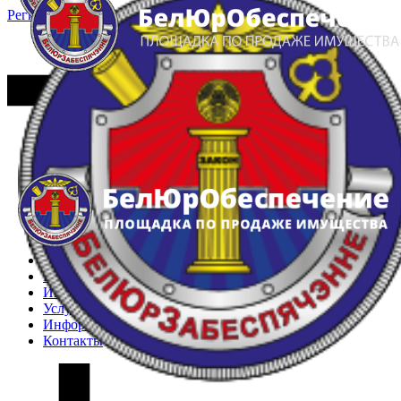
Регистрация
Вход
Главная
Арестованное имущество
Реестр несостоявшихся торгов
Реестр переоценок
Частное имущество
Государственное имущество
Интернет-магазин
Интернет-витрина
Услуги
Информация
Контакты