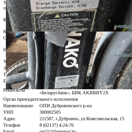
Участник электронных торгов обязан до начала электронных т
осмотреть предмет торгов ( п.2.4.3 Регламента)
Имущество оставлено судебным исполнител
Контактное лицо
хранение должнику/хранителю. За дополнит
информацией обращаться к специалистам по
Контакты
+375292117981
Организатор/оператор торгов
Витебский филиал республиканского унитар
Наименование
предприятия по оказанию услуг
«БелЮрОбеспечение»
УНП
192821149
Адрес
г. Витебск, ул. Терешковой, дом 9
Телефон
+375 (29) 211-79-81
Email
kanc.vitebsk@rup.by
BY16AKBB30120000422830000000 в ОАО «
Реквизиты
«Беларусбанк», БИК AKBBBY2X
Орган принудительного исполнения
Наименование
ОПИ Дубровенского р-на
УНП
300002505
Адрес
211587, г.Дубровно, ул.Комсомольская, 15
Телефон
8 (02137) 4-24-76
Email
opi212@minjust.by