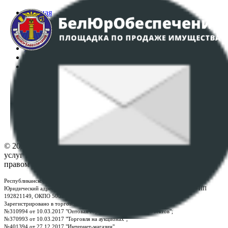
Главная
Аукционы
Интернет-магазин
Регламент организации и проведения торгов
Пользовательское соглашение
Политика в отношении обработки персональных
данных
ПОЛОЖЕНИЕ О ПОЛИТИКЕ ОБРАБОТКИ COOKIE-
ФАЙЛОВ
Настройки cookie-файлов
Контакты
© 2026 Республиканское унитарное предприятие по оказанию
услуг "БелЮрОбеспечение" - Все права защищены авторским
правом
Республиканское унитарное предприятие по оказанию услуг "БелЮрОбеспечение"
Юридический адрес: г. Минск, пр-т. Дзержинского, 1Б, e-mail:
kanc@rup.by
, УНП
192821149, ОКПО 500111895000
Зарегистрировано в торговом реестре Республики Беларусь:
№310994 от 10.03.2017 "Оптовая торговля без торговых объектов";
№370993 от 10.03.2017 "Торговля на аукционах";
№401394 от 27.12.2017 "Интернет-магазин".