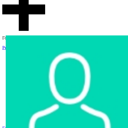
Гостевой доступ
Регистрация
Вход
Главная
Аукцион
Интернет-магазин
Интернет-витрина
Услуги
Информация
Контакты
Частное имущество
Арестованное имущество
Реестр несостоявшихся торгов
Реестр переоценок
Государственное имущество