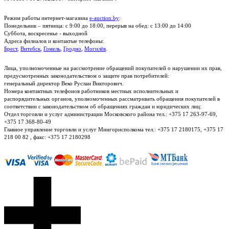
Режим работы интернет-магазина
e-auction.by
:
Понедельник – пятница: с 9:00 до 18:00, перерыв на обед: с 13:00 до 14:00
Суббота, воскресенье - выходной
Адреса филиалов и контактые телефоны:
Брест
,
Витебск
,
Гомель
,
Гродно
,
Могилёв
.
Лица, уполномоченные на рассмотрение обращений покупателей о нарушении их прав,
предусмотренных законодательством о защите прав потребителей:
генеральный директор Веко Руслан Викторович.
Номера контактных телефонов работников местных исполнительных и
распорядительных органов, уполномоченных рассматривать обращения покупателей в
соответствии с законодательством об обращениях граждан и юридических лиц:
Отдел торговли и услуг администрации Московского района тел.: +375 17 263-97-69,
+375 17 368-80-49
Главное управление торговли и услуг Мингорисполкома тел.: +375 17 2180175, +375 17
218 00 82 , факс: +375 17 2180298