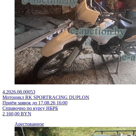
4.2026.08.00053
Мотоцикл RK SPORTRACING DUPLON
Приём заявок до 17.08.26 16:00
Справочно по курсу НБРБ
2 160,00
BYN
Арестованное