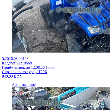
5.2026.08.00163
Квадроцикл Rider
Приём заявок до 12.08.26 16:00
Справочно по курсу НБРБ
840,00
BYN
Арестованное