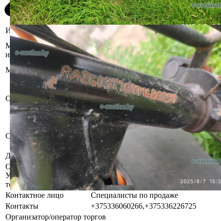
Информация о предмете торгов
Гродненская область, Островецкий
Местоположение
р-н, аг. Михалишки, ул. Кольцевая,
имущества
11А
Марка
BNP
Имущество оставлено судебным
исполнителем на хранение
Описание
должнику. За дополнительной
информацией обращаться к
специалистам по продаже.
Бывшее в употреблении,
Состояние
комплектность и работоспособность
не проверялась.
Должник
Шкуенок Елена Казимировна
Осмотр объекта
Участник электронных торгов обязан до начала электронных
торгов осмотреть предмет торгов ( п.2.4.3 Регламента)
Контактное лицо
Специалисты по продаже
Контакты
+375336060266,+375336226725
Организатор/оператор торгов