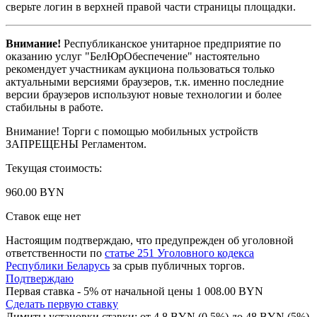
сверьте логин в верхней правой части страницы площадки.
Внимание!
Республиканское унитарное предприятие по
оказанию услуг "БелЮрОбеспечение" настоятельно
рекомендует участникам аукциона пользоваться только
актуальными версиями браузеров, т.к. именно последние
версии браузеров используют новые технологии и более
стабильны в работе.
Внимание! Торги с помощью мобильных устройств
ЗАПРЕЩЕНЫ Регламентом.
Текущая стоимость:
960.00 BYN
Ставок еще нет
Настоящим подтверждаю, что предупрежден об уголовной
ответственности по
статье 251 Уголовного кодекса
Республики Беларусь
за срыв публичных торгов.
Подтверждаю
Первая ставка - 5% от начальной цены 1 008.00 BYN
Сделать первую ставку
Лимиты установки ставки: от
4.8
BYN (0.5%) до
48
BYN (5%)