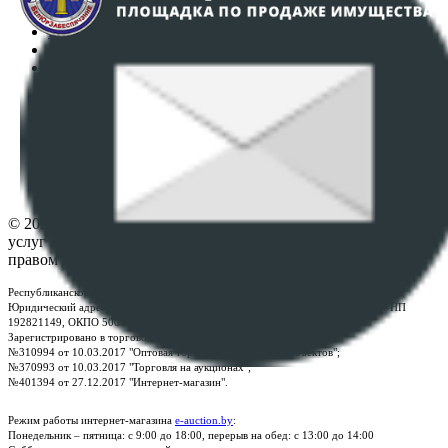
Регламент организации и проведения торгов
Пользовательское соглашение
Политика в отношении обработки персональных
данных
ПОЛОЖЕНИЕ О ПОЛИТИКЕ ОБРАБОТКИ COOKIE-
ФАЙЛОВ
Настройки cookie-файлов
Контакты
© 2026 Республиканское унитарное предприятие по оказанию
услуг "БелЮрОбеспечение" - Все права защищены авторским
правом
Республиканское унитарное предприятие по оказанию услуг "БелЮрОбеспечение"
Юридический адрес: г. Минск, пр-т. Дзержинского, 1Б, e-mail:
kanc@rup.by
, УНП
192821149, ОКПО 500111895000
Зарегистрировано в торговом реестре Республики Беларусь:
№310994 от 10.03.2017 "Оптовая торговля без торговых объектов";
№370993 от 10.03.2017 "Торговля на аукционах";
№401394 от 27.12.2017 "Интернет-магазин".
Режим работы интернет-магазина
e-auction.by
:
Понедельник – пятница: с 9:00 до 18:00, перерыв на обед: с 13:00 до 14:00