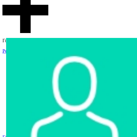
Гостевой доступ
Регистрация
Вход
Главная
Аукцион
Интернет-магазин
Интернет-витрина
Услуги
Информация
Контакты
Частное имущество
Арестованное имущество
Реестр несостоявшихся торгов
Реестр переоценок
Государственное имущество