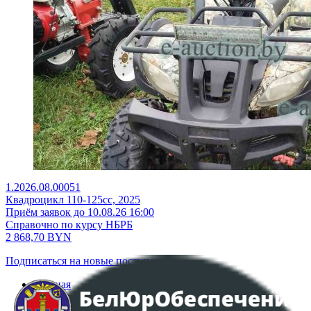
1.2026.08.00051
Квадроцикл 110-125сс, 2025
Приём заявок до 10.08.26 16:00
Справочно по курсу НБРБ
2 868,70
BYN
Подписаться на новые поступления
Главная
Аукционы
Интернет-магазин