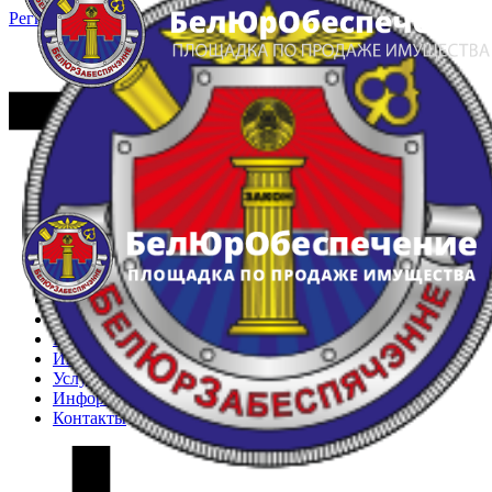
Регистрация
Вход
Главная
Арестованное имущество
Реестр несостоявшихся торгов
Реестр переоценок
Частное имущество
Государственное имущество
Интернет-магазин
Интернет-витрина
Услуги
Информация
Контакты