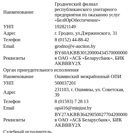
Гродненский филиал
республиканского унитарного
Наименование
предприятия по оказанию услуг
«БелЮрОбеспечение»
УНП
192821149
Адрес
г. Гродно, ул.Дзержинского, 31
Телефон
8 (0152) 44-88-42
Email
grodno@e-auction.by
BY60AKBB30120000434570000000
Реквизиты
в ОАО «АСБ «Беларусбанк», БИК
AKBBBY2X
Орган принудительного исполнения
Наименование
Ошмянский межрайонный ОПИ
УНП
500037201
231103, г. Ошмяны, ул. Советская,
Адрес
39
Телефон
8 (01593) 7 28 13
Email
opi416@minjust.by
BY27AKBB36429050027704200000
Реквизиты
в ОАО «АСБ Беларусбанк», БИК
AKBBBY2X
Судебный исполнитель