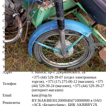
Бывшее в употреблении. Комплектность и
Состояние
работоспособность не проверялась.
Должник
Блещик Кирилл Владимирович
Арест судебного исполнителя. Запрет ОГАИ
Обременения
Смолевичского РОВД.
Осмотр объекта
Участник электронных торгов обязан до начала электронных
торгов осмотреть предмет торгов ( п.2.4.3 Регламента)
Контактное лицо
Управление оценки и реализации имущества
Контакты
+375445293926
Организатор/оператор торгов
Республиканское унитарное предприятие по
Наименование
оказанию услуг «БелЮрОбеспечение»
УНП
192821149
Адрес
г. Минск, пр-т. Дзержинского, 1Б
+375 (44) 529-39-07 (отдел электронных
торгов), +375 (17) 275-00-12 (магазин), +375
Телефон
(44) 529-39-24 (магазин), +375 (44) 529-39-27
(интернет-магазин)
Email
kanc@rup.by
BY36AKBB30120000404710000000 в ОАО
Реквизиты
«АСБ «Беларусбанк», БИК AKBBBY2X