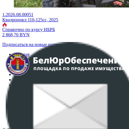
1.2026.08.00051
Квадроцикл 110-125сс, 2025
Справочно по курсу НБРБ
2 868,70
BYN
Подписаться на новые поступления
Главная
Аукционы
Интернет-магазин
Регламент организации и проведения торгов
Пользовательское соглашение
Политика в отношении обработки персональных
данных
ПОЛОЖЕНИЕ О ПОЛИТИКЕ ОБРАБОТКИ COOKIE-
ФАЙЛОВ
Настройки cookie-файлов
Контакты