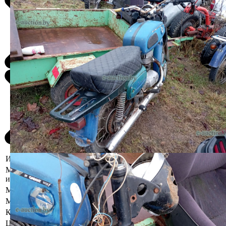
Информация о предмете торгов
Местоположение
Минская область, Смолевичский р-н, г.
имущества
Смолевичи, ул. Западная, д.5
Марка
Восход
Модель
3
Коробка передач
Механическая
Цвет
Синий