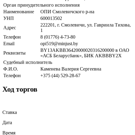
Орган принудительного исполнения
Наименование
ОПИ Смолевичского р-на
УНП
600013502
222201, г. Смолевичи, ул. Гавриила Тихова,
Адрес
1
Телефон
8 (01776) 4-73-80
Email
opi519@minjust.by
BY13AKBB36420000020316200000 в ОАО
Реквизиты
«АСБ Беларусбанк», БИК AKBBBY2X
Судебный исполнитель
Ф.И.О.
Каменева Валерия Сергеевна
Телефон
+375 (44) 529-28-67
Ход торгов
Ставка
Дата
Время