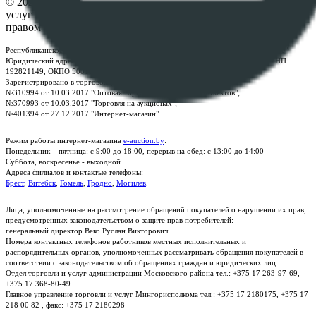
© 2026 Республиканское унитарное предприятие по оказанию
услуг "БелЮрОбеспечение" - Все права защищены авторским
правом
Республиканское унитарное предприятие по оказанию услуг "БелЮрОбеспечение"
Юридический адрес: г. Минск, пр-т. Дзержинского, 1Б, e-mail:
kanc@rup.by
, УНП
192821149, ОКПО 500111895000
Зарегистрировано в торговом реестре Республики Беларусь:
№310994 от 10.03.2017 "Оптовая торговля без торговых объектов";
№370993 от 10.03.2017 "Торговля на аукционах";
№401394 от 27.12.2017 "Интернет-магазин".
Режим работы интернет-магазина
e-auction.by
:
Понедельник – пятница: с 9:00 до 18:00, перерыв на обед: с 13:00 до 14:00
Суббота, воскресенье - выходной
Адреса филиалов и контактые телефоны:
Брест
,
Витебск
,
Гомель
,
Гродно
,
Могилёв
.
Лица, уполномоченные на рассмотрение обращений покупателей о нарушении их прав,
предусмотренных законодательством о защите прав потребителей:
генеральный директор Веко Руслан Викторович.
Номера контактных телефонов работников местных исполнительных и
распорядительных органов, уполномоченных рассматривать обращения покупателей в
соответствии с законодательством об обращениях граждан и юридических лиц:
Отдел торговли и услуг администрации Московского района тел.: +375 17 263-97-69,
+375 17 368-80-49
Главное управление торговли и услуг Мингорисполкома тел.: +375 17 2180175, +375 17
218 00 82 , факс: +375 17 2180298