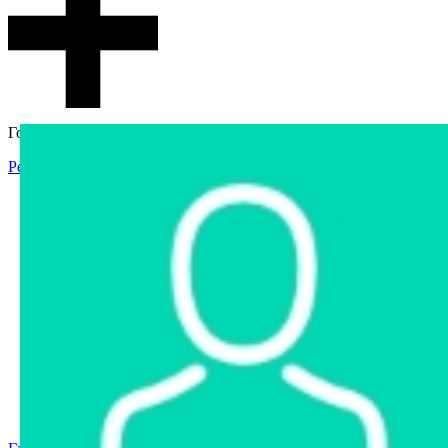
Гостевой доступ
Регистрация
Вход
Главная
Аукцион
Интернет-магазин
Интернет-витрина
Услуги
Информация
Контакты
Частное имущество
Арестованное имущество
Реестр несостоявшихся торгов
Реестр переоценок
Государственное имущество