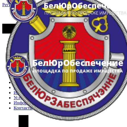
Регистрация
Вход
Главная
Арестованное имущество
Реестр несостоявшихся торгов
Реестр переоценок
Частное имущество
Государственное имущество
Интернет-магазин
Интернет-витрина
Услуги
Информация
Контакты