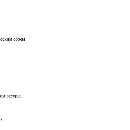
ческим сбоем
ом ресурса.
х.