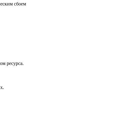
ческим сбоем
ом ресурса.
х.