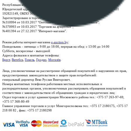
Республиканское унитарное предприятие по оказанию услуг "БелЮрОбеспечение"
Юридический адрес: г. Минск, пр-т. Дзержинского, 1Б, e-mail:
kanc@rup.by
, УНП
192821149, ОКПО 500111895000
Зарегистрировано в торговом реестре Республики Беларусь:
№310994 от 10.03.2017 "Оптовая торговля без торговых объектов";
№370993 от 10.03.2017 "Торговля на аукционах";
№401394 от 27.12.2017 "Интернет-магазин".
Режим работы интернет-магазина
e-auction.by
:
Понедельник – пятница: с 9:00 до 18:00, перерыв на обед: с 13:00 до 14:00
Суббота, воскресенье - выходной
Адреса филиалов и контактые телефоны:
Брест
,
Витебск
,
Гомель
,
Гродно
,
Могилёв
.
Лица, уполномоченные на рассмотрение обращений покупателей о нарушении их прав,
предусмотренных законодательством о защите прав потребителей:
генеральный директор Веко Руслан Викторович.
Номера контактных телефонов работников местных исполнительных и
распорядительных органов, уполномоченных рассматривать обращения покупателей в
соответствии с законодательством об обращениях граждан и юридических лиц:
Отдел торговли и услуг администрации Московского района тел.: +375 17 263-97-69,
+375 17 368-80-49
Главное управление торговли и услуг Мингорисполкома тел.: +375 17 2180175, +375 17
218 00 82 , факс: +375 17 2180298