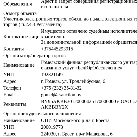
Арест и запрет совершения регистрационных
Обременения
исполнителя.
Осмотр объекта
Участник электронных торгов обязан до начала электронных т
торгов ( п.2.4.3 Регламента)
Имущество оставлено судебным исполнителе
Контактное лицо
хранителю.
За дополнительной информацией обращаться
Контакты
+375445293915
Организатор/оператор торгов
Гомельский филиал республиканского унита
Наименование
оказанию услуг «БелЮрОбеспечение»
УНП
192821149
Адрес
г. Гомель, ул. Троллейбусная, 6
Телефон
+375 (232) 35-81-32
Email
gomel@e-auction.by
BY95AKBB30120000425170000000 в ОАО «А
Реквизиты
AKBBBY2X
Орган принудительного исполнения
Наименование
ОПИ Московского р-на г. Бреста
УНП
200019773
Адрес
224030, г. Брест, пр-т Машерова, 6