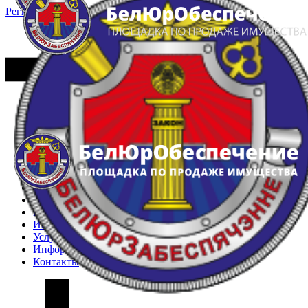
Регистрация
Вход
Главная
Арестованное имущество
Реестр несостоявшихся торгов
Реестр переоценок
Частное имущество
Государственное имущество
Интернет-магазин
Интернет-витрина
Услуги
Информация
Контакты