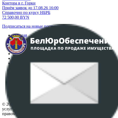
Контора в г. Горки
Приём заявок до 17.08.26 16:00
Справочно по курсу НБРБ
72 500,00
BYN
Подписаться на новые поступления
Главная
Аукционы
Интернет-магазин
Регламент организации и проведения торгов
Пользовательское соглашение
Политика в отношении обработки персональных
данных
ПОЛОЖЕНИЕ О ПОЛИТИКЕ ОБРАБОТКИ COOKIE-
ФАЙЛОВ
Настройки cookie-файлов
Контакты
© 2026 Республиканское унитарное предприятие по оказанию
услуг "БелЮрОбеспечение" - Все права защищены авторским
правом