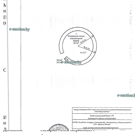
Местоположение
Гомельская область, Мозырский р-н, Михалков
имущества
Митьки
Площадь общая
20.3
(кв.м.)
Сведения о капитальном строении согласно
Наименование: Здание водонапорной башни 
Назначение: Здание неустановленного назна
Сведения о земельном участке согласно ЕГР
Кадастровый номер земельного участка, на 
капитальное строение: 323582400011000390 п
аренды по 07.09.2080)
Описание
Целевое назначение земельного участка: Зем
строительства и обслуживания здания насос
позиции 78 и здания водонапорной башни п.
Назначение земельного участка в соответств
назначения объектов недвижимого имущества
размещения объектов иного назначения
Отдельный земельный участок для обслужива
Инвентарный
330/С-5891
номер
Должник
Назарян Алек Корюнович