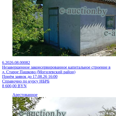
6.2026.08.00082
Незавершенное законсервированное капитальное строение в
д. Старое Пашково (Могилевский район)
Приём заявок до 17.08.26 16:00
Справочно по курсу НБРБ
8 600,00
BYN
Арестованное