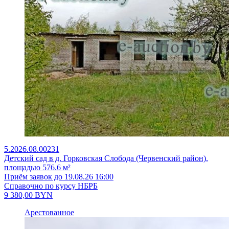
5.2026.08.00231
Детский сад в д. Горковская Слобода (Червенский район),
площадью 576.6 м²
Приём заявок до 19.08.26 16:00
Справочно по курсу НБРБ
9 380,00
BYN
Арестованное