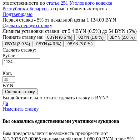
ответственности по
статье 251 Уголовного кодекса
Республики Беларусь
за срыв публичных торгов.
Подтверждаю
Первая ставка - 5% от начальной цены 1 134.00 BYN
Сделать первую ставку
Лимиты установки ставки: от
5.4
BYN (0.5%) до
54
BYN (5%)
Поднять ставку на:
0BYN (0.5 %)
0BYN (1.0 %)
0BYN (2.0 %)
0BYN (3.0 %)
0BYN (4.0 %)
0BYN (5.0 %)
Сделать ставку:
Рубли
.
Коп.
BYN
Вы действительно хотите сделать ставку в
BYN?
Да
Изменить ставку
Вы оказались единственными учатником аукциона
Вам предоставляется возможнсть преобрести лот
№3.2026.07.00065 по начальной цене
1 080.00 BYN
плюс 5%.