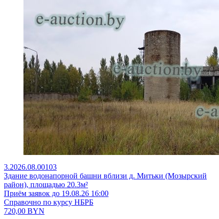
3.2026.08.00103
Здание водонапорной башни вблизи д. Митьки (Мозырский
район), площадью 20.3м²
Приём заявок до 19.08.26 16:00
Справочно по курсу НБРБ
720,00
BYN