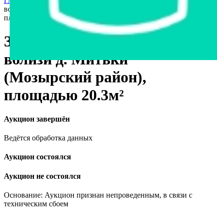
Главная страница
›
Недвижимость
›
Другое
›
Здание
водонапорной башни вблизи д. Митьки (Мозырский район),
площадью 20.3м²
Здание водонапорной башни
вблизи д. Митьки
(Мозырский район),
площадью 20.3м²
Аукцион завершён
Ведётся обработка данных
Аукцион состоялся
Аукцион не состоялся
Основание: Аукцион признан непроведенным, в связи с
техническим сбоем