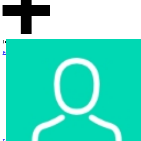
Гостевой доступ
Регистрация
Вход
Главная
Аукцион
Интернет-магазин
Интернет-витрина
Услуги
Информация
Контакты
Частное имущество
Арестованное имущество
Реестр несостоявшихся торгов
Реестр переоценок
Государственное имущество