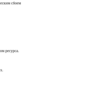
ческим сбоем
ом ресурса.
х.