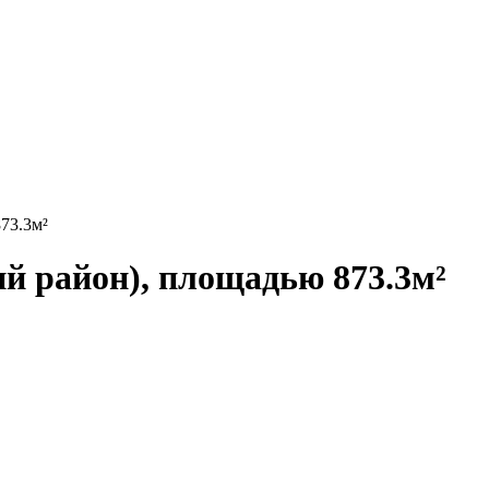
73.3м²
й район), площадью 873.3м²