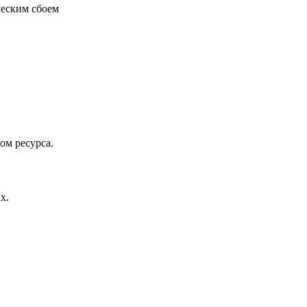
ческим сбоем
ом ресурса.
х.