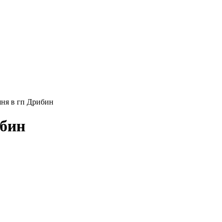
ня в гп Дрибин
ибин