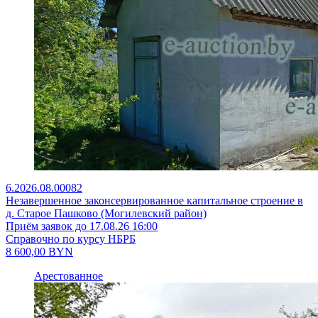
6.2026.08.00082
Незавершенное законсервированное капитальное строение в
д. Старое Пашково (Могилевский район)
Приём заявок до 17.08.26 16:00
Справочно по курсу НБРБ
8 600,00
BYN
Арестованное