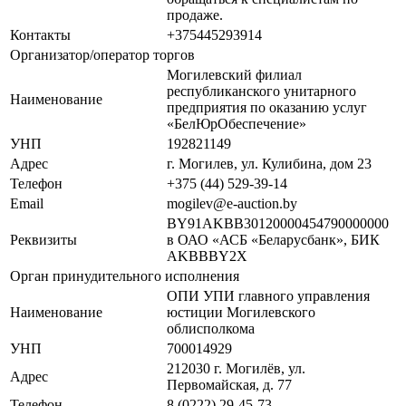
продаже.
Контакты
+375445293914
Организатор/оператор торгов
Могилевский филиал
республиканского унитарного
Наименование
предприятия по оказанию услуг
«БелЮрОбеспечение»
УНП
192821149
Адрес
г. Могилев, ул. Кулибина, дом 23
Телефон
+375 (44) 529-39-14
Email
mogilev@e-auction.by
BY91AKBB30120000454790000000
Реквизиты
в ОАО «АСБ «Беларусбанк», БИК
AKBBBY2X
Орган принудительного исполнения
ОПИ УПИ главного управления
Наименование
юстиции Могилевского
облисполкома
УНП
700014929
212030 г. Могилёв, ул.
Адрес
Первомайская, д. 77
Телефон
8 (0222) 29-45-73