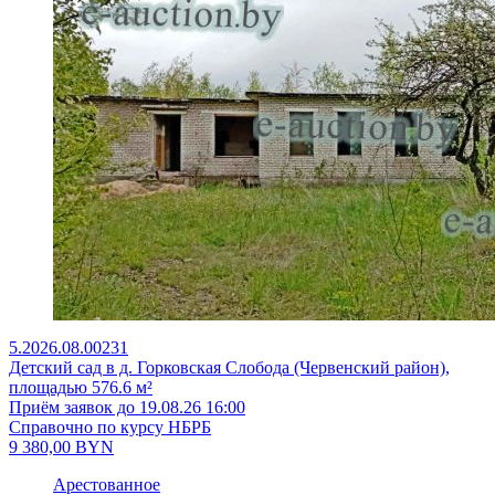
5.2026.08.00231
Детский сад в д. Горковская Слобода (Червенский район),
площадью 576.6 м²
Приём заявок до 19.08.26 16:00
Справочно по курсу НБРБ
9 380,00
BYN
Арестованное