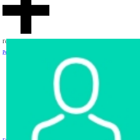
Гостевой доступ
Регистрация
Вход
Главная
Аукцион
Интернет-магазин
Интернет-витрина
Услуги
Информация
Контакты
Частное имущество
Арестованное имущество
Реестр несостоявшихся торгов
Реестр переоценок
Государственное имущество