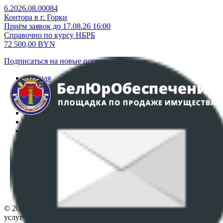
6.2026.08.00084
Контора в г. Горки
Приём заявок до 17.08.26 16:00
Справочно по курсу НБРБ
72 500,00
BYN
Подписаться на новые поступления
Главная
Аукционы
Интернет-магазин
Регламент организации и проведения торгов
Пользовательское соглашение
Политика в отношении обработки персональных
данных
ПОЛОЖЕНИЕ О ПОЛИТИКЕ ОБРАБОТКИ COOKIE-
ФАЙЛОВ
Настройки cookie-файлов
Контакты
© 2026 Республиканское унитарное предприятие по оказанию
услуг "БелЮрОбеспечение" - Все права защищены авторским