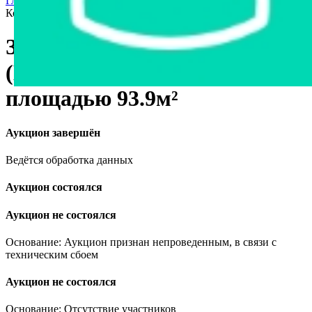
Главная страница
›
Недвижимость
›
Другое
›
Здание сарая в д.
Ковшово (Мстиславский район) площадью 93.9м²
Здание сарая в д. Ковшово
(Мстиславский район)
площадью 93.9м²
Аукцион завершён
Ведётся обработка данных
Аукцион состоялся
Аукцион не состоялся
Основание: Аукцион признан непроведенным, в связи с
техническим сбоем
Аукцион не состоялся
Основание: Отсутствие участников