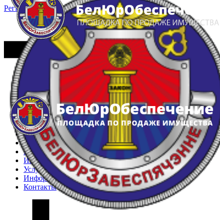
Регистрация
Вход
Главная
Арестованное имущество
Реестр несостоявшихся торгов
Реестр переоценок
Частное имущество
Государственное имущество
Интернет-магазин
Интернет-витрина
Услуги
Информация
Контакты