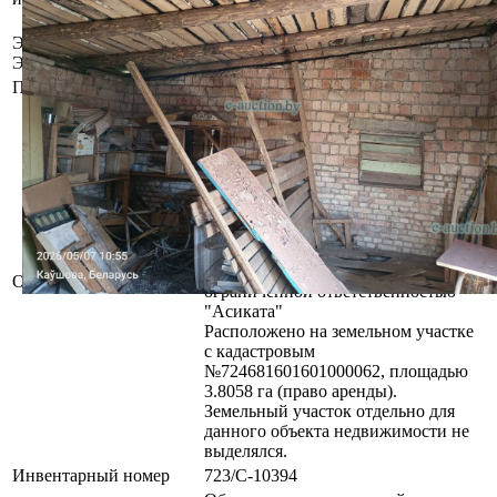
1/2
Этажность сооружения /
1 / 1
Этаж
Площадь общая (кв.м.)
93.9
Сведения о капитальном строении
из ЕГРНИ
Наименование: Здание сарая
Назначение: Здание
неустановленного назначения
Составные части и
принадлежности: Одноэтажное
кирпичное здание сарая с погребом
Право собственности: Общество с
Описание
ограниченной ответственностью
"Асиката"
Расположено на земельном участке
с кадастровым
№724681601601000062, площадью
3.8058 га (право аренды).
Земельный участок отдельно для
данного объекта недвижимости не
выделялся.
Инвентарный номер
723/С-10394