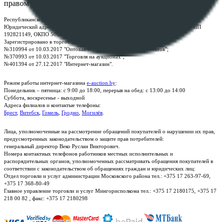
правом
Республиканское унитарное предприятие по оказанию услуг "БелЮрОбеспечение"
Юридический адрес: г. Минск, пр-т. Дзержинского, 1Б, e-mail:
kanc@rup.by
, УНП
192821149, ОКПО 500111895000
Зарегистрировано в торговом реестре Республики Беларусь:
№310994 от 10.03.2017 "Оптовая торговля без торговых объектов";
№370993 от 10.03.2017 "Торговля на аукционах";
№401394 от 27.12.2017 "Интернет-магазин".
Режим работы интернет-магазина
e-auction.by
:
Понедельник – пятница: с 9:00 до 18:00, перерыв на обед: с 13:00 до 14:00
Суббота, воскресенье - выходной
Адреса филиалов и контактые телефоны:
Брест
,
Витебск
,
Гомель
,
Гродно
,
Могилёв
.
Лица, уполномоченные на рассмотрение обращений покупателей о нарушении их прав,
предусмотренных законодательством о защите прав потребителей:
генеральный директор Веко Руслан Викторович.
Номера контактных телефонов работников местных исполнительных и
распорядительных органов, уполномоченных рассматривать обращения покупателей в
соответствии с законодательством об обращениях граждан и юридических лиц:
Отдел торговли и услуг администрации Московского района тел.: +375 17 263-97-69,
+375 17 368-80-49
Главное управление торговли и услуг Мингорисполкома тел.: +375 17 2180175, +375 17
218 00 82 , факс: +375 17 2180298