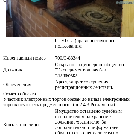
Описание
Право собственности: Открытое
акционерное общество
"Экспериментальная база
"Дашковка"
Расположено на земельном участке
с кадастровым
№724400000001007716, площадью
0.1305 га (право постоянного
пользования).
Инвентарный номер
700/С-83344
Открытое акционерное общество
Должник
"Экспериментальная база
"Дашковка"
Арест, запрет совершения
Обременения
регистрационных действий.
Осмотр объекта
Участник электронных торгов обязан до начала электронных
торгов осмотреть предмет торгов ( п.2.4.3 Регламента)
Имущество оставлено судебным
исполнителем на хранение
должнику/хранителю. За
Контактное лицо
дополнительной информацией
обращаться к специалистам по