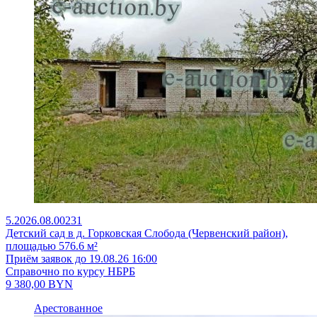
5.2026.08.00231
Детский сад в д. Горковская Слобода (Червенский район),
площадью 576.6 м²
Приём заявок до 19.08.26 16:00
Справочно по курсу НБРБ
9 380,00
BYN
Арестованное