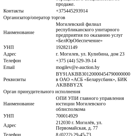
продаже.
Контакты
+375445293914
Организатор/оператор торгов
Могилевский филиал
республиканского унитарного
Наименование
предприятия по оказанию услуг
«БелЮрОбеспечение»
УНП
192821149
Адрес
г. Могилев, ул. Кулибина, дом 23
Телефон
+375 (44) 529-39-14
Email
mogilev@e-auction.by
BY91AKBB30120000454790000000
Реквизиты
в ОАО «АСБ «Беларусбанк», БИК
AKBBBY2X
Орган принудительного исполнения
ОПИ УПИ главного управления
Наименование
юстиции Могилевского
облисполкома
УНП
700014929
212030 г. Могилёв, ул.
Адрес
Первомайская, д. 77
Телефон
8 (0222) 29-45-73