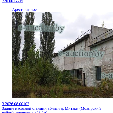
720,00
BYN
Арестованное
3.2026.08.00102
Здание насосной станции вблизи д. Митьки (Мозырский
район), площадью 421.3м²