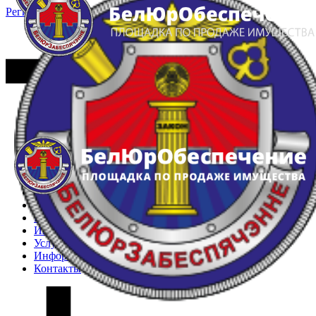
Регистрация
Вход
Главная
Арестованное имущество
Реестр несостоявшихся торгов
Реестр переоценок
Частное имущество
Государственное имущество
Интернет-магазин
Интернет-витрина
Услуги
Информация
Контакты