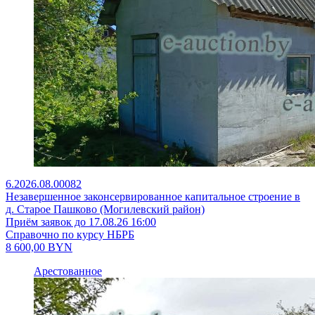
6.2026.08.00082
Незавершенное законсервированное капитальное строение в
д. Старое Пашково (Могилевский район)
Приём заявок до 17.08.26 16:00
Справочно по курсу НБРБ
8 600,00
BYN
Арестованное