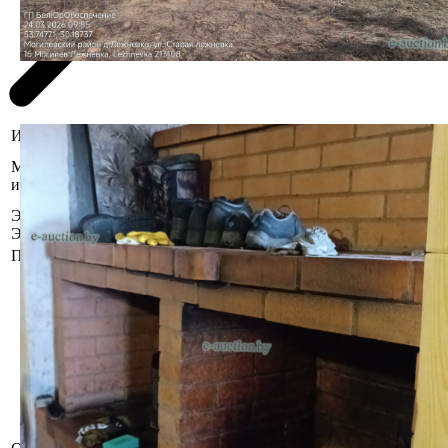
Информация о предмете торгов
Могилёвская область, Могилевский
Местоположение
р-н, Дашковский с/с, 68, Бригадный
имущества
дом, восточнее д. Лежневка
Этажность сооружения /
1 / 1
Этаж
Площадь общая (кв.м.)
419.4
Сведения о капитальном строении
из ЕГРНИ
Наименование: Бригадный дом
Назначение: Здание
специализированное иного
назначения
Составные части и
принадлежности: Одноэтажное
крупнопанельное здание
бригадного дома с подвалом