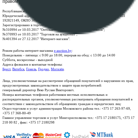
правом
Республиканское унитарное предприятие по оказанию услуг "БелЮрОбеспечение"
Юридический адрес: г. Минск, пр-т. Дзержинского, 1Б, e-mail:
kanc@rup.by
, УНП
192821149, ОКПО 500111895000
Зарегистрировано в торговом реестре Республики Беларусь:
№310994 от 10.03.2017 "Оптовая торговля без торговых объектов";
№370993 от 10.03.2017 "Торговля на аукционах";
№401394 от 27.12.2017 "Интернет-магазин".
Режим работы интернет-магазина
e-auction.by
:
Понедельник – пятница: с 9:00 до 18:00, перерыв на обед: с 13:00 до 14:00
Суббота, воскресенье - выходной
Адреса филиалов и контактые телефоны:
Брест
,
Витебск
,
Гомель
,
Гродно
,
Могилёв
.
Лица, уполномоченные на рассмотрение обращений покупателей о нарушении их прав,
предусмотренных законодательством о защите прав потребителей:
генеральный директор Веко Руслан Викторович.
Номера контактных телефонов работников местных исполнительных и
распорядительных органов, уполномоченных рассматривать обращения покупателей в
соответствии с законодательством об обращениях граждан и юридических лиц:
Отдел торговли и услуг администрации Московского района тел.: +375 17 263-97-69,
+375 17 368-80-49
Главное управление торговли и услуг Мингорисполкома тел.: +375 17 2180175, +375 17
218 00 82 , факс: +375 17 2180298