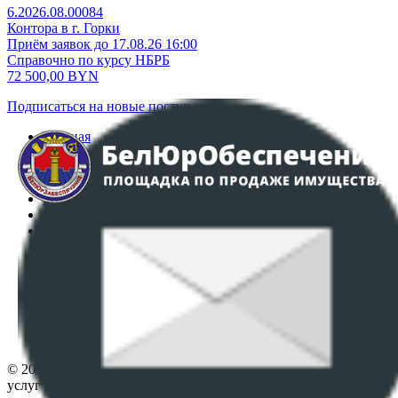
6.2026.08.00084
Контора в г. Горки
Приём заявок до 17.08.26 16:00
Справочно по курсу НБРБ
72 500,00
BYN
Подписаться на новые поступления
Главная
Аукционы
Интернет-магазин
Регламент организации и проведения торгов
Пользовательское соглашение
Политика в отношении обработки персональных
данных
ПОЛОЖЕНИЕ О ПОЛИТИКЕ ОБРАБОТКИ COOKIE-
ФАЙЛОВ
Настройки cookie-файлов
Контакты
© 2026 Республиканское унитарное предприятие по оказанию
услуг "БелЮрОбеспечение" - Все права защищены авторским