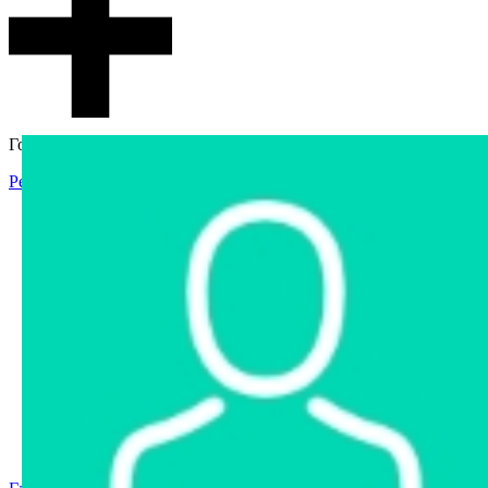
Гостевой доступ
Регистрация
Вход
Главная
Аукцион
Интернет-магазин
Интернет-витрина
Услуги
Информация
Контакты
Частное имущество
Арестованное имущество
Реестр несостоявшихся торгов
Реестр переоценок
Государственное имущество