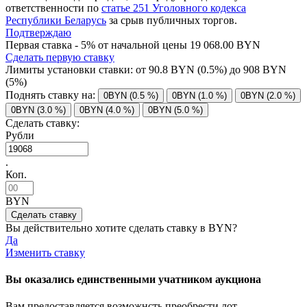
ответственности по
статье 251 Уголовного кодекса
Республики Беларусь
за срыв публичных торгов.
Подтверждаю
Первая ставка - 5% от начальной цены 19 068.00 BYN
Сделать первую ставку
Лимиты установки ставки: от
90.8
BYN (0.5%) до
908
BYN
(5%)
Поднять ставку на:
0BYN (0.5 %)
0BYN (1.0 %)
0BYN (2.0 %)
0BYN (3.0 %)
0BYN (4.0 %)
0BYN (5.0 %)
Сделать ставку:
Рубли
.
Коп.
BYN
Вы действительно хотите сделать ставку в
BYN?
Да
Изменить ставку
Вы оказались единственными учатником аукциона
Вам предоставляется возможнсть преобрести лот