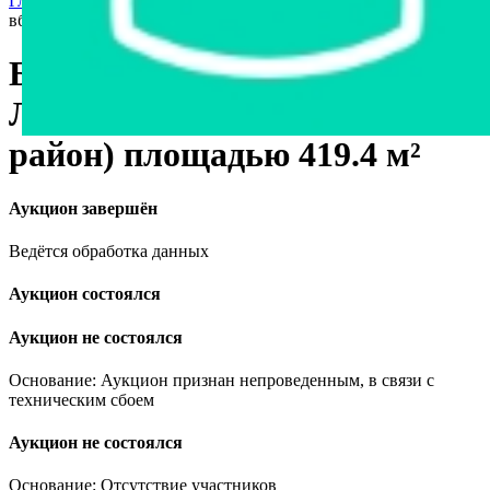
Главная страница
›
Недвижимость
›
Другое
›
Бригадный дом
вблизи д. Лежневка (Могилевский район) площадью 419.4 м²
Бригадный дом вблизи д.
Лежневка (Могилевский
район) площадью 419.4 м²
Аукцион завершён
Ведётся обработка данных
Аукцион состоялся
Аукцион не состоялся
Основание: Аукцион признан непроведенным, в связи с
техническим сбоем
Аукцион не состоялся
Основание: Отсутствие участников