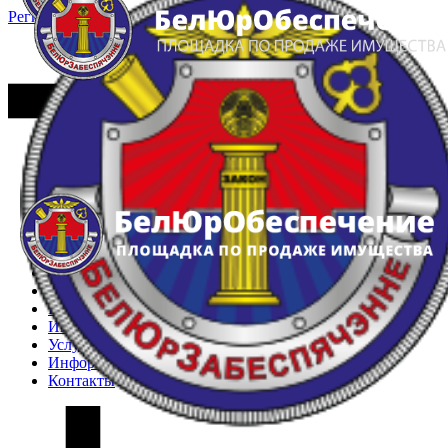
Регистрация
Вход
Главная
Арестованное имущество
Реестр несостоявшихся торгов
Реестр переоценок
Частное имущество
Государственное имущество
Интернет-магазин
Интернет-витрина
Услуги
Информация
Контакты