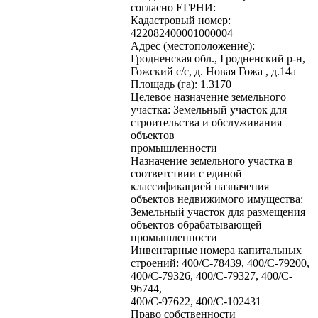
согласно ЕГРНИ:
Кадастровый номер:
422082400001000004
Адрес (местоположение):
Гродненская обл., Гродненский р-н,
Гожский с/с, д. Новая Гожа , д.14а
Площадь (га): 1.3170
Целевое назначение земельного
участка: Земельный участок для
строительства и обслуживания
объектов
промышленности
Назначение земельного участка в
соответствии с единой
классификацией назначения
объектов недвижимого имущества:
Земельный участок для размещения
объектов обрабатывающей
промышленности
Инвентарные номера капитальных
строений: 400/C-78439, 400/C-79200,
400/C-79326, 400/C-79327, 400/C-
96744,
400/C-97622, 400/C-102431
Право собственности