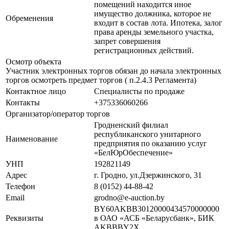
помещений находится иное
имущество должника, которое не
Обременения
входит в состав лота. Ипотека, залог
права аренды земельного участка,
запрет совершения
регистрационных действий.
Осмотр объекта
Участник электронных торгов обязан до начала электронных
торгов осмотреть предмет торгов ( п.2.4.3 Регламента)
Контактное лицо
Специалисты по продаже
Контакты
+375336060266
Организатор/оператор торгов
Гродненский филиал
республиканского унитарного
Наименование
предприятия по оказанию услуг
«БелЮрОбеспечение»
УНП
192821149
Адрес
г. Гродно, ул.Дзержинского, 31
Телефон
8 (0152) 44-88-42
Email
grodno@e-auction.by
BY60AKBB30120000434570000000
Реквизиты
в ОАО «АСБ «Беларусбанк», БИК
AKBBBY2X