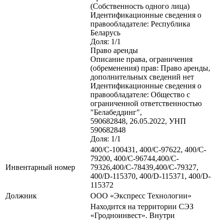
(Собственность одного лица)
Идентификационные сведения о
правообладателе: Республика
Беларусь
Доля: 1/1
Право аренды
Описание права, ограничения
(обременения) прав: Право аренды,
дополнительных сведений нет
Идентификационные сведения о
правообладателе: Общество с
ограниченной ответственностью
"Белабеддинг",
590682848, 26.05.2022, УНП
590682848
Доля: 1/1
400/C-100431, 400/C-97622, 400/C-
79200, 400/C-96744,400/C-
Инвентарный номер
79326,400/C-78439,400/C-79327,
400/D-115370, 400/D-115371, 400/D-
115372
Должник
ООО «Экспресс Технологии»
Находится на территории СЭЗ
«Гродноинвест». Внутри