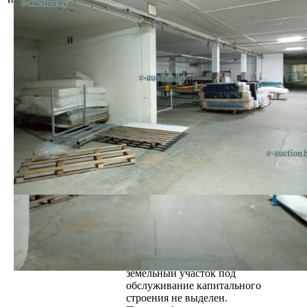
В состав и стоимость лота входит :
1. Сведения о капитальном
строении согласно ЕГРНИ:
Инвентарный номер: 400/C-102431
Адрес (местоположение):
Гродненская обл., Гродненский р-н,
Гожский с/с, д. Новая Гожа, 14а/3
Общая площадь (протяженность):
598,6
Наименование: склад сырья
Назначение: Здание
специализированное складов,
торговых баз, баз материально-
технического снабжения, хранилищ
Составные части и
принадлежности: нет
Кадастровый номер земельного
участка, на котором расположено
капитальное строение:
422082400001000004. Отдельный
земельный участок под
обслуживание капитального
строения не выделен.