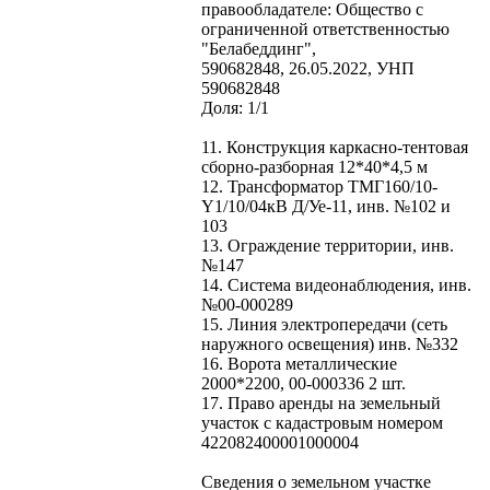
правообладателе: Общество с
ограниченной ответственностью
"Белабеддинг",
590682848, 26.05.2022, УНП
590682848
Доля: 1/1
11. Конструкция каркасно-тентовая
сборно-разборная 12*40*4,5 м
12. Трансформатор ТМГ160/10-
Y1/10/04кВ Д/Уе-11, инв. №102 и
103
13. Ограждение территории, инв.
№147
14. Система видеонаблюдения, инв.
№00-000289
15. Линия электропередачи (сеть
наружного освещения) инв. №332
16. Ворота металлические
2000*2200, 00-000336 2 шт.
17. Право аренды на земельный
участок с кадастровым номером
422082400001000004
Сведения о земельном участке