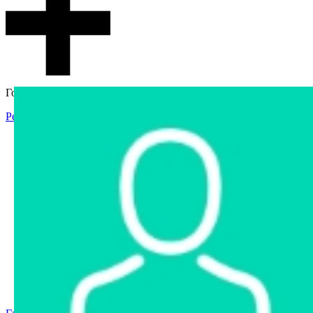
Гостевой доступ
Регистрация
Вход
Главная
Аукцион
Интернет-магазин
Интернет-витрина
Услуги
Информация
Контакты
Частное имущество
Арестованное имущество
Реестр несостоявшихся торгов
Реестр переоценок
Государственное имущество