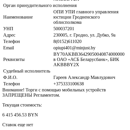
Орган принудительного исполнения
ОПИ УПИ главного управления
Наименование
юстиции Гродненского
облисполкома
УНП
500037201
Адрес
230005, г. Гродно, ул. Дубко, 9а
Телефон
8(0152)611020
Email
opiupi401@minjust.by
BY70AKBB36429050040874000000
Реквизиты
в ОАО «АСБ Беларусбанк», БИК
AKBBBY2X
Судебный исполнитель
Ф.И.О.
Гареев Александр Мавлудович
Телефон
+375333100638
Внимание! Торги с помощью мобильных устройств
ЗАПРЕЩЕНЫ Регламентом.
Текущая стоимость:
6 415 456.53 BYN
Ставок еще нет