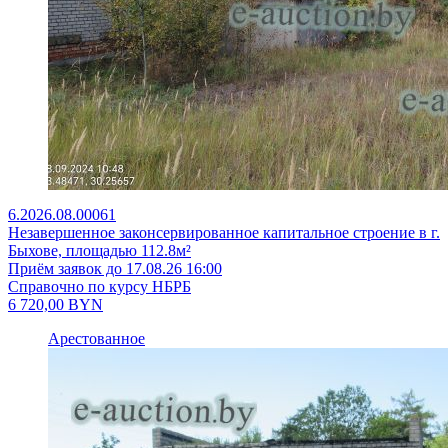
6.2026.08.00061
Незавершенное законсервированное капитальное строение в г.
Быхове, площадью 112.8м²
Приём заявок до 17.08.26 16:00
Справочно по курсу НБРБ
6 720,00
BYN
Арестованное