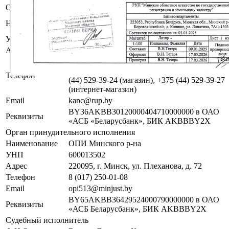
Организатор/оператор торгов
Республиканское унитарное предприятие по
Наименование
оказанию услуг «БелЮрОбеспечение»
УНП
192821149
Адрес
г. Минск, пр-т. Дзержинского, 1Б
+375 (44) 529-39-07 (отдел электронных
торгов), +375 (17) 275-00-12 (магазин), +375
Телефон
(44) 529-39-24 (магазин), +375 (44) 529-39-27
(интернет-магазин)
Email
kanc@rup.by
BY36AKBB30120000404710000000 в ОАО
Реквизиты
«АСБ «Беларусбанк», БИК AKBBBY2X
Орган принудительного исполнения
Наименование
ОПИ Минского р-на
УНП
600013502
Адрес
220095, г. Минск, ул. Плеханова, д. 72
Телефон
8 (017) 250-01-08
Email
opi513@minjust.by
BY65AKBB36429524000790000000 в ОАО
Реквизиты
«АСБ Беларусбанк», БИК AKBBBY2X
Судебный исполнитель