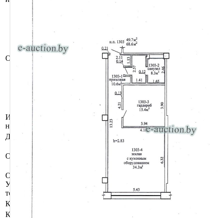
Сведения об изолированном помещении из
ЕГРНИ:
Общая площадь (кв.м): 74.0;
Наименование: Изолированное помещение;
Назначение: Административное помещение;
Право собственности: Гражданин
Описание
Республики Беларусь.
*Имеются несоответствия сведениям,
содержащимся в ЕГРНИ, отражённые в
ведомости технических характеристик (фото
прилагаются).
Инвентарный
600/D-100565
номер
Должник
Вашкевич Николай Антонович
Ипотека. Запрет совершения
Обременения
регистрационных действий судебного
исполнителя.
Осмотр объекта
Участник электронных торгов обязан до начала электронных
торгов осмотреть предмет торгов ( п.2.4.3 Регламента)
Контактное лицо
Управление оценки и реализации имущества
Контакты
+375445293933