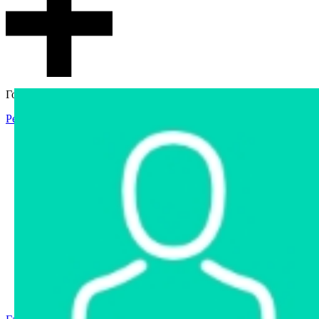
Гостевой доступ
Регистрация
Вход
Главная
Аукцион
Интернет-магазин
Интернет-витрина
Услуги
Информация
Контакты
Частное имущество
Арестованное имущество
Реестр несостоявшихся торгов
Реестр переоценок
Государственное имущество