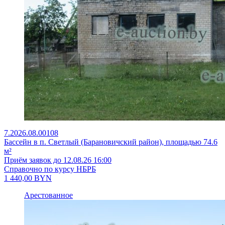
7.2026.08.00108
Бассейн в п. Светлый (Барановичский район), площадью 74.6
м²
Приём заявок до 12.08.26 16:00
Справочно по курсу НБРБ
1 440,00
BYN
Арестованное