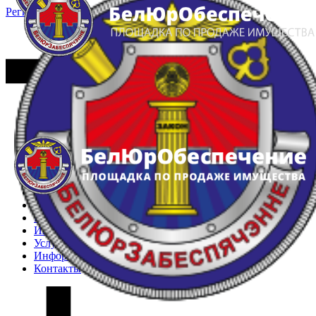
Регистрация
Вход
Главная
Арестованное имущество
Реестр несостоявшихся торгов
Реестр переоценок
Частное имущество
Государственное имущество
Интернет-магазин
Интернет-витрина
Услуги
Информация
Контакты