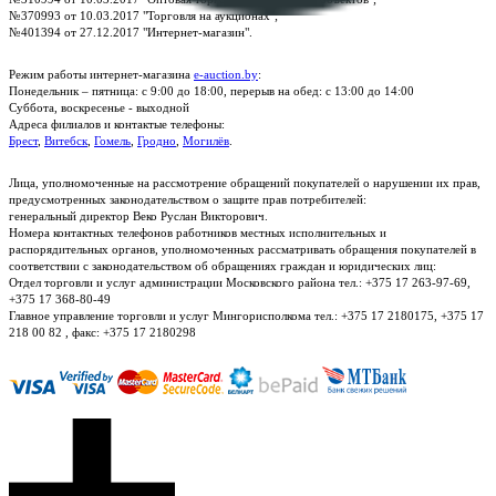
№370993 от 10.03.2017 "Торговля на аукционах";
№401394 от 27.12.2017 "Интернет-магазин".
Режим работы интернет-магазина
e-auction.by
:
Понедельник – пятница: с 9:00 до 18:00, перерыв на обед: с 13:00 до 14:00
Суббота, воскресенье - выходной
Адреса филиалов и контактые телефоны:
Брест
,
Витебск
,
Гомель
,
Гродно
,
Могилёв
.
Лица, уполномоченные на рассмотрение обращений покупателей о нарушении их прав,
предусмотренных законодательством о защите прав потребителей:
генеральный директор Веко Руслан Викторович.
Номера контактных телефонов работников местных исполнительных и
распорядительных органов, уполномоченных рассматривать обращения покупателей в
соответствии с законодательством об обращениях граждан и юридических лиц:
Отдел торговли и услуг администрации Московского района тел.: +375 17 263-97-69,
+375 17 368-80-49
Главное управление торговли и услуг Мингорисполкома тел.: +375 17 2180175, +375 17
218 00 82 , факс: +375 17 2180298