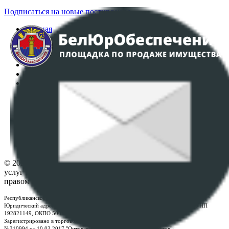
Подписаться на новые поступления
Главная
Аукционы
Интернет-магазин
Регламент организации и проведения торгов
Пользовательское соглашение
Политика в отношении обработки персональных
данных
ПОЛОЖЕНИЕ О ПОЛИТИКЕ ОБРАБОТКИ COOKIE-
ФАЙЛОВ
Настройки cookie-файлов
Контакты
© 2026 Республиканское унитарное предприятие по оказанию
услуг "БелЮрОбеспечение" - Все права защищены авторским
правом
Республиканское унитарное предприятие по оказанию услуг "БелЮрОбеспечение"
Юридический адрес: г. Минск, пр-т. Дзержинского, 1Б, e-mail:
kanc@rup.by
, УНП
192821149, ОКПО 500111895000
Зарегистрировано в торговом реестре Республики Беларусь:
№310994 от 10.03.2017 "Оптовая торговля без торговых объектов";