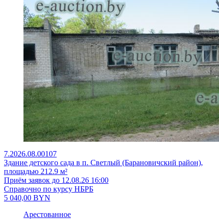
7.2026.08.00107
Здание детского сада в п. Светлый (Барановичский район),
площадью 212.9 м²
Приём заявок до 12.08.26 16:00
Справочно по курсу НБРБ
5 040,00
BYN
Арестованное