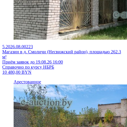
5.2026.08.00223
Магазин в д. Смоличи (Несвижский район), площадью 262.3
м²
Приём заявок до 19.08.26 16:00
Справочно по курсу НБРБ
10 480,00
BYN
Арестованное