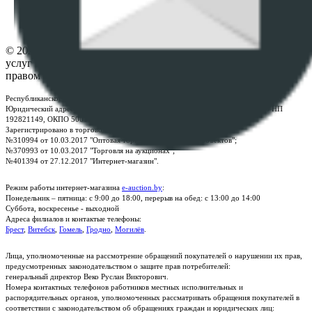
Настройки cookie-файлов
Контакты
© 2026 Республиканское унитарное предприятие по оказанию
услуг "БелЮрОбеспечение" - Все права защищены авторским
правом
Республиканское унитарное предприятие по оказанию услуг "БелЮрОбеспечение"
Юридический адрес: г. Минск, пр-т. Дзержинского, 1Б, e-mail:
kanc@rup.by
, УНП
192821149, ОКПО 500111895000
Зарегистрировано в торговом реестре Республики Беларусь:
№310994 от 10.03.2017 "Оптовая торговля без торговых объектов";
№370993 от 10.03.2017 "Торговля на аукционах";
№401394 от 27.12.2017 "Интернет-магазин".
Режим работы интернет-магазина
e-auction.by
:
Понедельник – пятница: с 9:00 до 18:00, перерыв на обед: с 13:00 до 14:00
Суббота, воскресенье - выходной
Адреса филиалов и контактые телефоны:
Брест
,
Витебск
,
Гомель
,
Гродно
,
Могилёв
.
Лица, уполномоченные на рассмотрение обращений покупателей о нарушении их прав,
предусмотренных законодательством о защите прав потребителей:
генеральный директор Веко Руслан Викторович.
Номера контактных телефонов работников местных исполнительных и
распорядительных органов, уполномоченных рассматривать обращения покупателей в
соответствии с законодательством об обращениях граждан и юридических лиц: