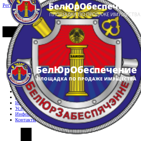
Регистрация
Вход
Главная
Арестованное имущество
Реестр несостоявшихся торгов
Реестр переоценок
Частное имущество
Государственное имущество
Интернет-магазин
Интернет-витрина
Услуги
Информация
Контакты