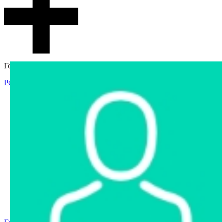
Гостевой доступ
Регистрация
Вход
Главная
Аукцион
Интернет-магазин
Интернет-витрина
Услуги
Информация
Контакты
Частное имущество
Арестованное имущество
Реестр несостоявшихся торгов
Реестр переоценок
Государственное имущество