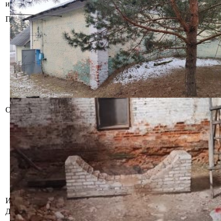
имущества
Грудиновка
Площадь общая (кв.м.)
213.1
Сведения о капитальном строении
Наименование: Спиртохранилище
Назначение: Здание
специализированное складов,
торговых баз, баз материально-
технического снабжения, хранилищ
Составные части и
принадлежности: сведения
отсутствуют
Описание
Право собственности: ОАО
"Следюки"
Здание расположено на земельном
участке с кадастровым
№721382001601000156, площадью
3.3627 га (право постоянного
пользования).
Земельный участок отдельно для
данного объекта недвижимости не
выделялся.
Инвентарный номер
702/С-10768
Должник
ОАО "Следюки"