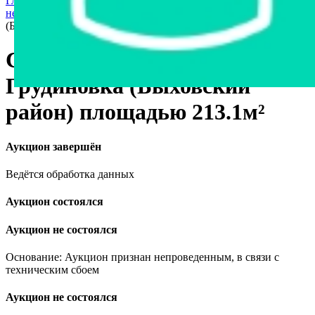
Главная страница
›
Недвижимость
›
Коммерческая
недвижимость
›
Спиртохранилище вблизи аг. Грудиновка
(Быховский район) площадью 213.1м²
Спиртохранилище вблизи аг.
Грудиновка (Быховский
район) площадью 213.1м²
Аукцион завершён
Ведётся обработка данных
Аукцион состоялся
Аукцион не состоялся
Основание: Аукцион признан непроведенным, в связи с
техническим сбоем
Аукцион не состоялся