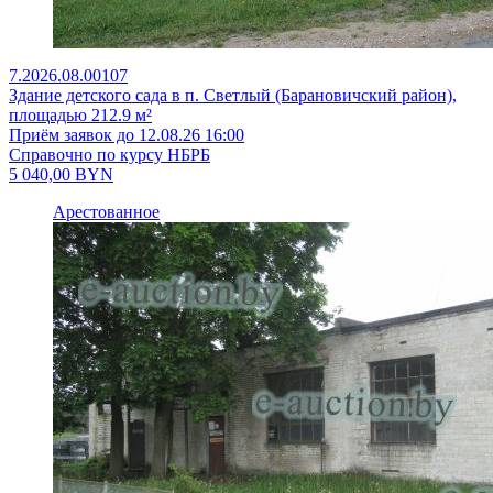
7.2026.08.00107
Здание детского сада в п. Светлый (Барановичский район),
площадью 212.9 м²
Приём заявок до 12.08.26 16:00
Справочно по курсу НБРБ
5 040,00
BYN
Арестованное