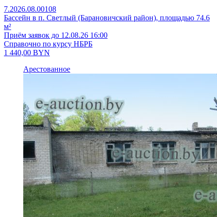
7.2026.08.00108
Бассейн в п. Светлый (Барановичский район), площадью 74.6
м²
Приём заявок до 12.08.26 16:00
Справочно по курсу НБРБ
1 440,00
BYN
Арестованное