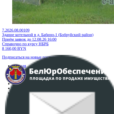
7.2026.08.00109
Здание котельной в д. Бабино-1 (Бобруйский район)
Приём заявок до 12.08.26 16:00
Справочно по курсу НБРБ
8 160,00
BYN
Подписаться на новые поступления
Главная
Аукционы
Интернет-магазин
Регламент организации и проведения торгов
Пользовательское соглашение
Политика в отношении обработки персональных
данных
ПОЛОЖЕНИЕ О ПОЛИТИКЕ ОБРАБОТКИ COOKIE-
ФАЙЛОВ