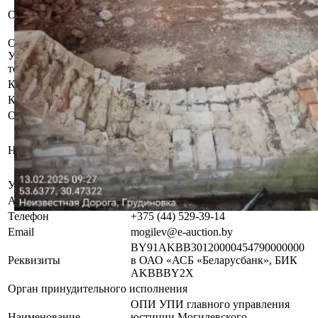
Арест, запрет совершения
Обременения
регистрационных действий
судебного исполнителя.
Осмотр объекта
Участник электронных торгов обязан до начала электронных
торгов осмотреть предмет торгов ( п.2.4.3 Регламента)
Контактное лицо
Специалисты по продаже
Контакты
+375445293914
Организатор/оператор торгов
Могилевский филиал
республиканского унитарного
Наименование
предприятия по оказанию услуг
«БелЮрОбеспечение»
УНП
192821149
Адрес
г. Могилев, ул. Кулибина, дом 23
Телефон
+375 (44) 529-39-14
Email
mogilev@e-auction.by
BY91AKBB30120000454790000000
Реквизиты
в ОАО «АСБ «Беларусбанк», БИК
AKBBBY2X
Орган принудительного исполнения
ОПИ УПИ главного управления
Наименование
юстиции Могилевского