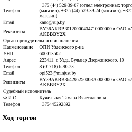
+375 (44) 529-39-07 (отдел электронных торго
Телефон
(магазин), +375 (44) 529-39-24 (магазин), +37
магазин)
Email
kanc@rup.by
BY36AKBB30120000404710000000 в ОАО «А
Реквизиты
AKBBBY2X
Орган принудительного исполнения
Наименование
ОПИ Узденского р-на
УНП
600013502
Адрес
223411, г. Узда, Бульвар Дзержинского, 10
Телефон
8 (01718) 6-90-73
Email
opi523@minjust.by
BY39AKBB36429625000376000000 в ОАО «А
Реквизиты
AKBBBY2X
Судебный исполнитель
Ф.И.О.
Кужельная Тамара Вячеславовна
Телефон
+375445292892
Ход торгов