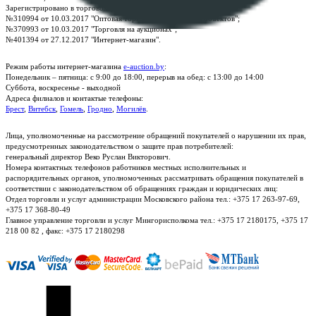
Зарегистрировано в торговом реестре Республики Беларусь:
№310994 от 10.03.2017 "Оптовая торговля без торговых объектов";
№370993 от 10.03.2017 "Торговля на аукционах";
№401394 от 27.12.2017 "Интернет-магазин".
Режим работы интернет-магазина
e-auction.by
:
Понедельник – пятница: с 9:00 до 18:00, перерыв на обед: с 13:00 до 14:00
Суббота, воскресенье - выходной
Адреса филиалов и контактые телефоны:
Брест
,
Витебск
,
Гомель
,
Гродно
,
Могилёв
.
Лица, уполномоченные на рассмотрение обращений покупателей о нарушении их прав,
предусмотренных законодательством о защите прав потребителей:
генеральный директор Веко Руслан Викторович.
Номера контактных телефонов работников местных исполнительных и
распорядительных органов, уполномоченных рассматривать обращения покупателей в
соответствии с законодательством об обращениях граждан и юридических лиц:
Отдел торговли и услуг администрации Московского района тел.: +375 17 263-97-69,
+375 17 368-80-49
Главное управление торговли и услуг Мингорисполкома тел.: +375 17 2180175, +375 17
218 00 82 , факс: +375 17 2180298