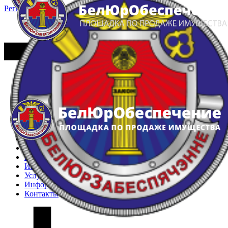
Регистрация
Вход
Главная
Арестованное имущество
Реестр несостоявшихся торгов
Реестр переоценок
Частное имущество
Государственное имущество
Интернет-магазин
Интернет-витрина
Услуги
Информация
Контакты