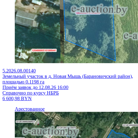
5.2026.08.00140
Земельный участок в д. Новая Мышь (Барановичский район),
площадью 0.1198 га
Приём заявок до 12.08.26 16:00
Справочно по курсу НБРБ
6 600,98
BYN
Арестованное