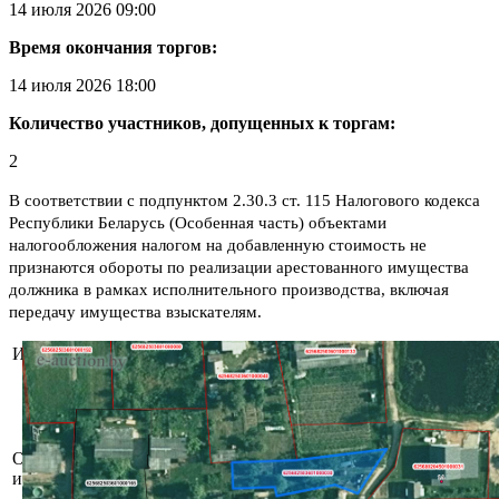
14 июля 2026 09:00
Время окончания торгов:
14 июля 2026 18:00
Количество участников, допущенных к торгам:
2
В соответствии с подпунктом 2.30.3 ст. 115 Налогового кодекса
Республики Беларусь (Особенная часть) объектами
налогообложения налогом на добавленную стоимость не
признаются обороты по реализации арестованного имущества
должника в рамках исполнительного производства, включая
передачу имущества взыскателям.
Информация о предмете торгов
Сведения о земельном участке из ЕГРНИ:
Целевое назначение земельного участка: для 
обслуживания жилого дома.
Назначение земельного участка в соответств
Описание
назначения объектов недвижимого имущества
имущества
размещения объектов усадебной застройки (с
обслуживания одноквартирного (блокирован