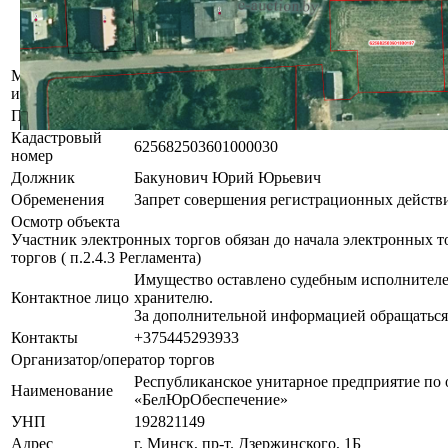
обслуживания зарегистрированной организа
регистрации недвижимого имущества, прав н
квартиры в блокированном жилом доме).
Местоположение
Минская область, Узденский р-н, Дещенский с
имущества
Площадь участка
0.0568 га
Кадастровый
625682503601000030
номер
Должник
Бакунович Юрий Юрьевич
Обременения
Запрет совершения регистрационных действи
Осмотр объекта
Участник электронных торгов обязан до начала электронных т
торгов ( п.2.4.3 Регламента)
Имущество оставлено судебным исполнителе
Контактное лицо
хранителю.
За дополнительной информацией обращаться
Контакты
+375445293933
Организатор/оператор торгов
Республиканское унитарное предприятие по 
Наименование
«БелЮрОбеспечение»
УНП
192821149
Адрес
г. Минск, пр-т. Дзержинского, 1Б