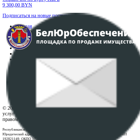
9 300,00
BYN
Подписаться на новые поступления
Главная
Аукционы
Интернет-магазин
Регламент организации и проведения торгов
Пользовательское соглашение
Политика в отношении обработки персональных
данных
ПОЛОЖЕНИЕ О ПОЛИТИКЕ ОБРАБОТКИ COOKIE-
ФАЙЛОВ
Настройки cookie-файлов
Контакты
© 2026 Республиканское унитарное предприятие по оказанию
услуг "БелЮрОбеспечение" - Все права защищены авторским
правом
Республиканское унитарное предприятие по оказанию услуг "БелЮрОбеспечение"
Юридический адрес: г. Минск, пр-т. Дзержинского, 1Б, e-mail:
kanc@rup.by
, УНП
192821149, ОКПО 500111895000