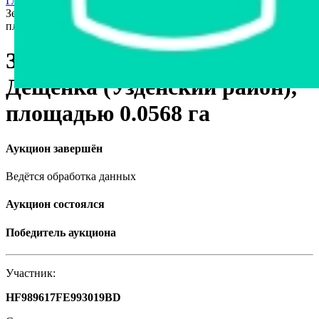
Главная страница
›
Недвижимость
›
Земельные участки
›
Земельный участок в аг. Дещенка (Узденский район),
площадью 0.0568 га
Земельный участок в аг.
Дещенка (Узденский район),
площадью 0.0568 га
Аукцион завершён
Ведётся обработка данных
Аукцион состоялся
Победитель аукциона
Участник:
HF989617FE993019BD