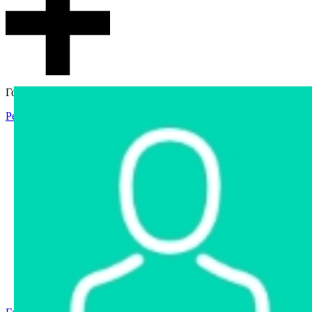
Гостевой доступ
Регистрация
Вход
Главная
Аукцион
Интернет-магазин
Интернет-витрина
Услуги
Информация
Контакты
Частное имущество
Арестованное имущество
Реестр несостоявшихся торгов
Реестр переоценок
Государственное имущество