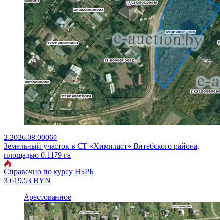
2.2026.08.00069
Земельный участок в СТ «Химпласт» Витебского района,
площадью 0.1179 га
Справочно по курсу НБРБ
3 619,53
BYN
Арестованное