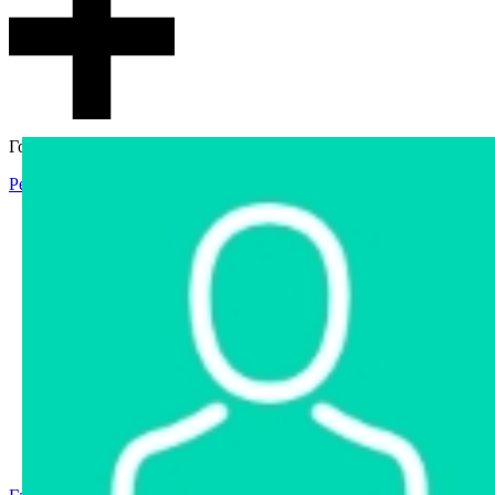
Гостевой доступ
Регистрация
Вход
Главная
Аукцион
Интернет-магазин
Интернет-витрина
Услуги
Информация
Контакты
Частное имущество
Арестованное имущество
Реестр несостоявшихся торгов
Реестр переоценок
Государственное имущество