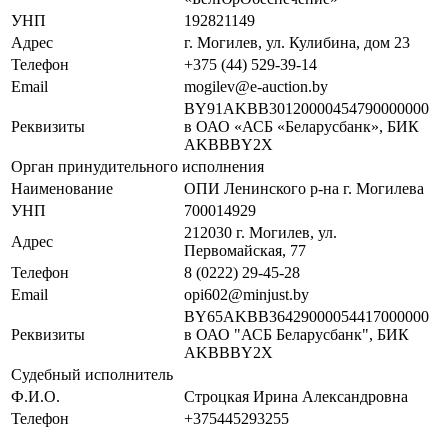
УНП
192821149
Адрес
г. Могилев, ул. Кулибина, дом 23
Телефон
+375 (44) 529-39-14
Email
mogilev@e-auction.by
BY91AKBB30120000454790000000
Реквизиты
в ОАО «АСБ «Беларусбанк», БИК
AKBBBY2X
Орган принудительного исполнения
Наименование
ОПИ Ленинского р-на г. Могилева
УНП
700014929
212030 г. Могилев, ул.
Адрес
Первомайская, 77
Телефон
8 (0222) 29-45-28
Email
opi602@minjust.by
BY65AKBB36429000054417000000
Реквизиты
в ОАО "АСБ Беларусбанк", БИК
AKBBBY2X
Судебный исполнитель
Ф.И.О.
Строцкая Ирина Александровна
Телефон
+375445293255