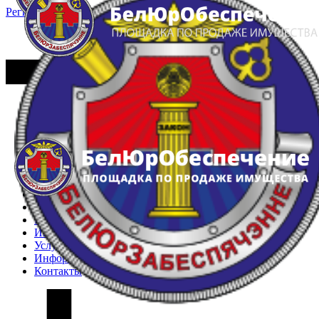
Регистрация
Вход
Главная
Арестованное имущество
Реестр несостоявшихся торгов
Реестр переоценок
Частное имущество
Государственное имущество
Интернет-магазин
Интернет-витрина
Услуги
Информация
Контакты