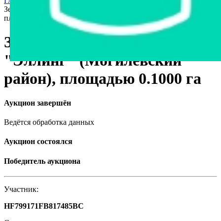
Главная страница
›
Недвижимость
›
Земельные участки
›
Земельный участок в СТ "Эллинг" (Могилевский район),
площадью 0.1000 га
Земельный участок в СТ
"Эллинг" (Могилевский
район), площадью 0.1000 га
Аукцион завершён
Ведётся обработка данных
Аукцион состоялся
Победитель аукциона
Участник:
HF799171FB817485BC