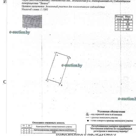
Информация о предмете торгов
Сведения о земельном участке:
Целевое назначение земельного
участка: Земельный участок для
коллективного садоводства;
Назначение земельного участка в
соответствии с единой
классификацией назначения
объектов недвижимого имущества:
Земельный участок для
коллективного садоводства.
Право собственности: Гражданин
Республики Беларусь
Обращаем ваше внимание: в
соответствии с положением о
Описание имущества
садоводческих товариществах,
утверждённым Указом Президента
Республики Беларусь № 155 от
30.05.2023, членами товарищества
могут быть граждане Республики
Беларусь, иностранные граждане и
лица без гражданства, имеющие в
границах товарищества на праве
частной собственности,
пожизненного наследуемого