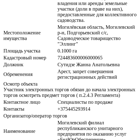
владения или аренды земельные
участки (доли в праве на них),
предоставленные для коллективного
садоводства.
Могилёвская область, Могилевский
Местоположение
р-н, Подгорьевский с/с,
имущества
Садоводческое товарищество
"Эллинг"
Площадь участка
0.1000 га
Кадастровый номер
724483600006000065
Должник
Сутидзе Жанна Анатольевна
Арест, запрет совершения
Обременения
регистрационных действий
Осмотр объекта
Участник электронных торгов обязан до начала электронных
торгов осмотреть предмет торгов ( п.2.4.3 Регламента)
Контактное лицо
Специалисты по продаже
Контакты
+375445293914
Организатор/оператор торгов
Могилевский филиал
республиканского унитарного
Наименование
предприятия по оказанию услуг
«БелЮрОбеспечение»