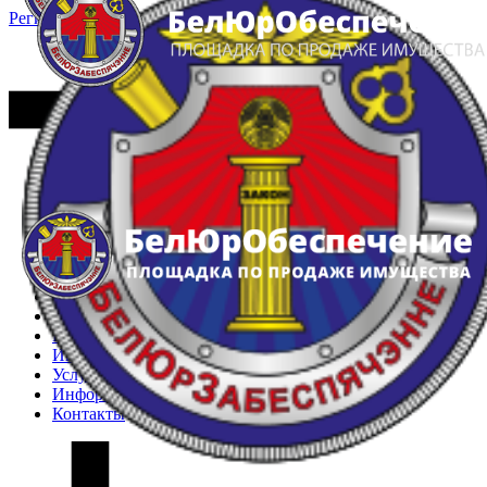
Регистрация
Вход
Главная
Арестованное имущество
Реестр несостоявшихся торгов
Реестр переоценок
Частное имущество
Государственное имущество
Интернет-магазин
Интернет-витрина
Услуги
Информация
Контакты