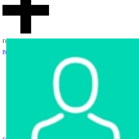
Гостевой доступ
Регистрация
Вход
Главная
Аукцион
Интернет-магазин
Интернет-витрина
Услуги
Информация
Контакты
Частное имущество
Арестованное имущество
Реестр несостоявшихся торгов
Реестр переоценок
Государственное имущество