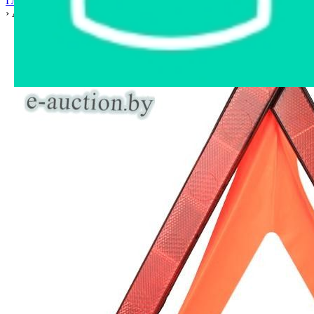
Главная страница
›
Интернет-магазин
›
Автозапчасти
›
Гомель
›
AT-2 знак аварийной остановки классический (гост р)/РФ