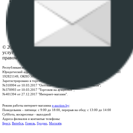
Политика в отношении обработки персональных
данных
ПОЛОЖЕНИЕ О ПОЛИТИКЕ ОБРАБОТКИ COOKIE-
ФАЙЛОВ
Настройки cookie-файлов
Контакты
© 2026 Республиканское унитарное предприятие по оказанию
услуг "БелЮрОбеспечение" - Все права защищены авторским
правом
Республиканское унитарное предприятие по оказанию услуг "БелЮрОбеспечение"
Юридический адрес: г. Минск, пр-т. Дзержинского, 1Б, e-mail:
kanc@rup.by
, УНП
192821149, ОКПО 500111895000
Зарегистрировано в торговом реестре Республики Беларусь:
№310994 от 10.03.2017 "Оптовая торговля без торговых объектов";
№370993 от 10.03.2017 "Торговля на аукционах";
№401394 от 27.12.2017 "Интернет-магазин".
Режим работы интернет-магазина
e-auction.by
:
Понедельник – пятница: с 9:00 до 18:00, перерыв на обед: с 13:00 до 14:00
Суббота, воскресенье - выходной
Адреса филиалов и контактые телефоны:
Брест
,
Витебск
,
Гомель
,
Гродно
,
Могилёв
.