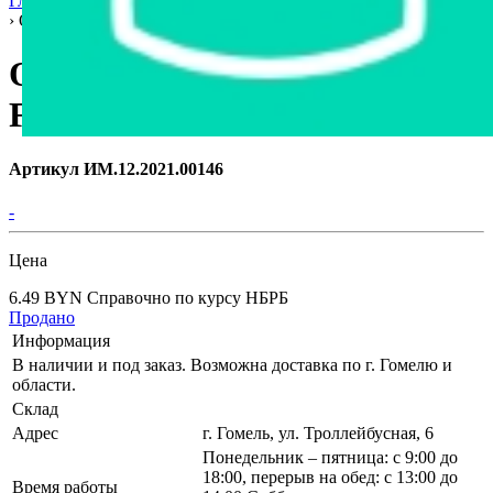
Главная страница
›
Интернет-магазин
›
Автозапчасти
›
Гомель
›
OP617 Фильтр масляный FILTRON, Польша
OP617 Фильтр масляный
FILTRON, Польша
Артикул ИМ.12.2021.00146
-
Цена
6.49 BYN
Справочно по курсу НБРБ
Продано
Информация
В наличии и под заказ. Возможна доставка по г. Гомелю и
области.
Склад
Адрес
г. Гомель, ул. Троллейбусная, 6
Понедельник – пятница: с 9:00 до
18:00, перерыв на обед: с 13:00 до
Время работы