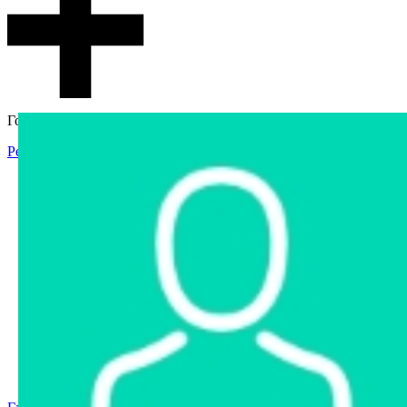
Гостевой доступ
Регистрация
Вход
Главная
Аукцион
Интернет-магазин
Интернет-витрина
Услуги
Информация
Контакты
Частное имущество
Арестованное имущество
Реестр несостоявшихся торгов
Реестр переоценок
Государственное имущество