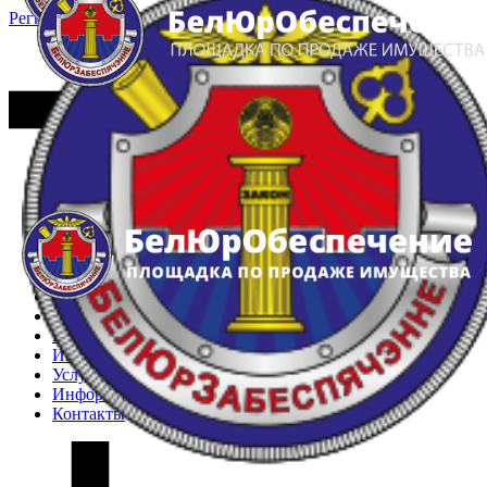
Регистрация
Вход
Главная
Арестованное имущество
Реестр несостоявшихся торгов
Реестр переоценок
Частное имущество
Государственное имущество
Интернет-магазин
Интернет-витрина
Услуги
Информация
Контакты