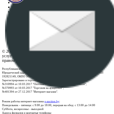
Регламент организации и проведения торгов
Пользовательское соглашение
Политика в отношении обработки персональных
данных
ПОЛОЖЕНИЕ О ПОЛИТИКЕ ОБРАБОТКИ COOKIE-
ФАЙЛОВ
Настройки cookie-файлов
Контакты
© 2026 Республиканское унитарное предприятие по оказанию
услуг "БелЮрОбеспечение" - Все права защищены авторским
правом
Республиканское унитарное предприятие по оказанию услуг "БелЮрОбеспечение"
Юридический адрес: г. Минск, пр-т. Дзержинского, 1Б, e-mail:
kanc@rup.by
, УНП
192821149, ОКПО 500111895000
Зарегистрировано в торговом реестре Республики Беларусь:
№310994 от 10.03.2017 "Оптовая торговля без торговых объектов";
№370993 от 10.03.2017 "Торговля на аукционах";
№401394 от 27.12.2017 "Интернет-магазин".
Режим работы интернет-магазина
e-auction.by
:
Понедельник – пятница: с 9:00 до 18:00, перерыв на обед: с 13:00 до 14:00
Суббота, воскресенье - выходной
Адреса филиалов и контактые телефоны: