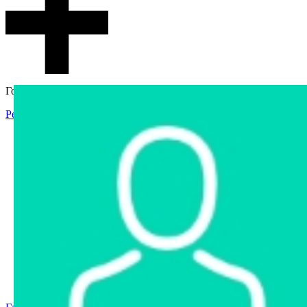
Гостевой доступ
Регистрация
Вход
Главная
Аукцион
Интернет-магазин
Интернет-витрина
Услуги
Информация
Контакты
Частное имущество
Арестованное имущество
Реестр несостоявшихся торгов
Реестр переоценок
Государственное имущество