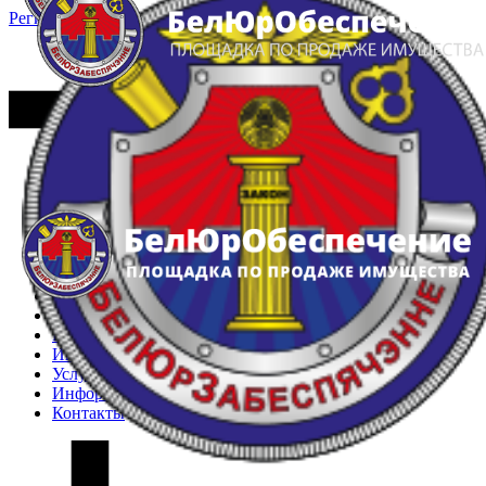
Регистрация
Вход
Главная
Арестованное имущество
Реестр несостоявшихся торгов
Реестр переоценок
Частное имущество
Государственное имущество
Интернет-магазин
Интернет-витрина
Услуги
Информация
Контакты