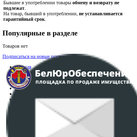
Бывшие в употреблении товары
обмену и возврату не
подлежат
.
На товар, бывший в употреблении,
не устанавливается
гарантийный срок
.
Популярные в разделе
Товаров нет
Подписаться на новые поступления
Главная
Аукционы
Интернет-магазин
Регламент организации и проведения торгов
Пользовательское соглашение
Политика в отношении обработки персональных
данных
ПОЛОЖЕНИЕ О ПОЛИТИКЕ ОБРАБОТКИ COOKIE-
ФАЙЛОВ
Настройки cookie-файлов
Контакты