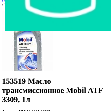
Главная страница
›
Интернет-магазин
›
Автозапчасти
›
Гомель
›
153519 Масло трансмиссионное Mobil ATF 3309, 1л
153519 Масло
трансмиссионное Mobil ATF
3309, 1л