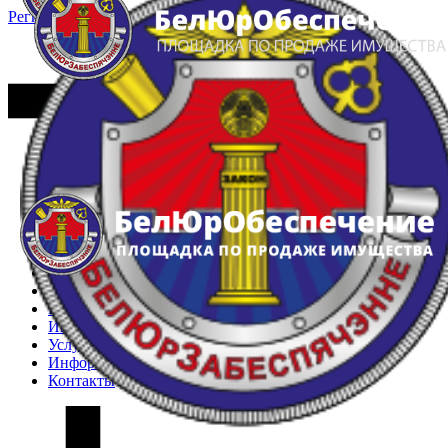
Регистрация
Вход
Главная
Арестованное имущество
Реестр несостоявшихся торгов
Реестр переоценок
Частное имущество
Государственное имущество
Интернет-магазин
Интернет-витрина
Услуги
Информация
Контакты