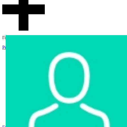
Гостевой доступ
Регистрация
Вход
Главная
Аукцион
Интернет-магазин
Интернет-витрина
Услуги
Информация
Контакты
Частное имущество
Арестованное имущество
Реестр несостоявшихся торгов
Реестр переоценок
Государственное имущество