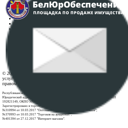
Аукционы
Интернет-магазин
Регламент организации и проведения торгов
Пользовательское соглашение
Политика в отношении обработки персональных
данных
ПОЛОЖЕНИЕ О ПОЛИТИКЕ ОБРАБОТКИ COOKIE-
ФАЙЛОВ
Настройки cookie-файлов
Контакты
© 2026 Республиканское унитарное предприятие по оказанию
услуг "БелЮрОбеспечение" - Все права защищены авторским
правом
Республиканское унитарное предприятие по оказанию услуг "БелЮрОбеспечение"
Юридический адрес: г. Минск, пр-т. Дзержинского, 1Б, e-mail:
kanc@rup.by
, УНП
192821149, ОКПО 500111895000
Зарегистрировано в торговом реестре Республики Беларусь:
№310994 от 10.03.2017 "Оптовая торговля без торговых объектов";
№370993 от 10.03.2017 "Торговля на аукционах";
№401394 от 27.12.2017 "Интернет-магазин".