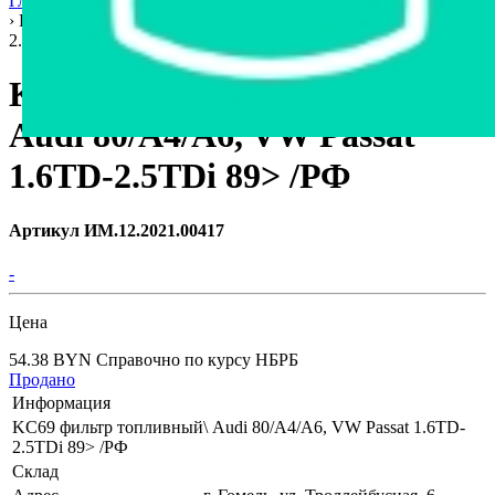
Главная страница
›
Интернет-магазин
›
Автозапчасти
›
Гомель
›
KC69 фильтр топливный\ Audi 80/A4/A6, VW Passat 1.6TD-
2.5TDi 89> /РФ
KC69 фильтр топливный\
Audi 80/A4/A6, VW Passat
1.6TD-2.5TDi 89> /РФ
Артикул ИМ.12.2021.00417
-
Цена
54.38 BYN
Справочно по курсу НБРБ
Продано
Информация
KC69 фильтр топливный\ Audi 80/A4/A6, VW Passat 1.6TD-
2.5TDi 89> /РФ
Склад