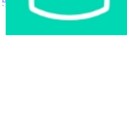
Главная страница
›
Интернет-магазин
›
Автозапчасти
›
Гомель
›
153553 Смазка Mobigrease XHP 222, 0.39 кг