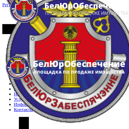
Регистрация
Вход
Главная
Арестованное имущество
Реестр несостоявшихся торгов
Реестр переоценок
Частное имущество
Государственное имущество
Интернет-магазин
Интернет-витрина
Услуги
Информация
Контакты