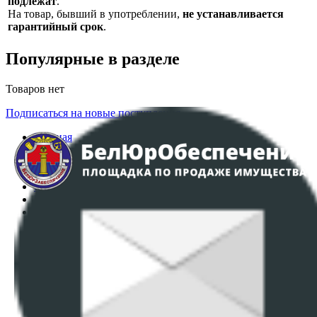
подлежат
.
На товар, бывший в употреблении,
не устанавливается
гарантийный срок
.
Популярные в разделе
Товаров нет
Подписаться на новые поступления
Главная
Аукционы
Интернет-магазин
Регламент организации и проведения торгов
Пользовательское соглашение
Политика в отношении обработки персональных
данных
ПОЛОЖЕНИЕ О ПОЛИТИКЕ ОБРАБОТКИ COOKIE-
ФАЙЛОВ
Настройки cookie-файлов
Контакты