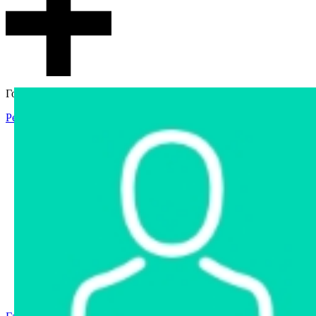
Гостевой доступ
Регистрация
Вход
Главная
Аукцион
Интернет-магазин
Интернет-витрина
Услуги
Информация
Контакты
Частное имущество
Арестованное имущество
Реестр несостоявшихся торгов
Реестр переоценок
Государственное имущество