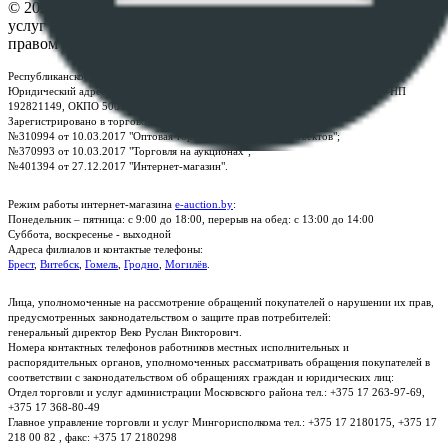
© 2026 Республиканское унитарное предприятие по оказанию
услуг "БелЮрОбеспечение" - Все права защищены авторским
правом
Республиканское унитарное предприятие по оказанию услуг "БелЮрОбеспечение"
Юридический адрес: г. Минск, пр-т. Дзержинского, 1Б, e-mail:
kanc@rup.by
, УНП
192821149, ОКПО 500111895000
Зарегистрировано в торговом реестре Республики Беларусь:
№310994 от 10.03.2017 "Оптовая торговля без торговых объектов";
№370993 от 10.03.2017 "Торговля на аукционах";
№401394 от 27.12.2017 "Интернет-магазин".
Режим работы интернет-магазина
e-auction.by
:
Понедельник – пятница: с 9:00 до 18:00, перерыв на обед: с 13:00 до 14:00
Суббота, воскресенье - выходной
Адреса филиалов и контактые телефоны:
Брест
,
Витебск
,
Гомель
,
Гродно
,
Могилёв
.
Лица, уполномоченные на рассмотрение обращений покупателей о нарушении их прав,
предусмотренных законодательством о защите прав потребителей:
генеральный директор Веко Руслан Викторович.
Номера контактных телефонов работников местных исполнительных и
распорядительных органов, уполномоченных рассматривать обращения покупателей в
соответствии с законодательством об обращениях граждан и юридических лиц:
Отдел торговли и услуг администрации Московского района тел.: +375 17 263-97-69,
+375 17 368-80-49
Главное управление торговли и услуг Мингорисполкома тел.: +375 17 2180175, +375 17
218 00 82 , факс: +375 17 2180298