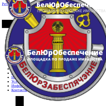
Регистрация
Вход
Главная
Арестованное имущество
Реестр несостоявшихся торгов
Реестр переоценок
Частное имущество
Государственное имущество
Интернет-магазин
Интернет-витрина
Услуги
Информация
Контакты