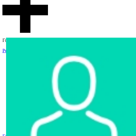
Гостевой доступ
Регистрация
Вход
Главная
Аукцион
Интернет-магазин
Интернет-витрина
Услуги
Информация
Контакты
Частное имущество
Арестованное имущество
Реестр несостоявшихся торгов
Реестр переоценок
Государственное имущество