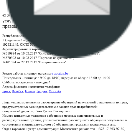
Контакты
© 2026 Республиканское унитарное предприятие по оказанию
услуг "БелЮрОбеспечение" - Все права защищены авторским
правом
Республиканское унитарное предприятие по оказанию услуг "БелЮрОбеспечение"
Юридический адрес: г. Минск, пр-т. Дзержинского, 1Б, e-mail:
kanc@rup.by
, УНП
192821149, ОКПО 500111895000
Зарегистрировано в торговом реестре Республики Беларусь:
№310994 от 10.03.2017 "Оптовая торговля без торговых объектов";
№370993 от 10.03.2017 "Торговля на аукционах";
№401394 от 27.12.2017 "Интернет-магазин".
Режим работы интернет-магазина
e-auction.by
:
Понедельник – пятница: с 9:00 до 18:00, перерыв на обед: с 13:00 до 14:00
Суббота, воскресенье - выходной
Адреса филиалов и контактые телефоны:
Брест
,
Витебск
,
Гомель
,
Гродно
,
Могилёв
.
Лица, уполномоченные на рассмотрение обращений покупателей о нарушении их прав,
предусмотренных законодательством о защите прав потребителей:
генеральный директор Веко Руслан Викторович.
Номера контактных телефонов работников местных исполнительных и
распорядительных органов, уполномоченных рассматривать обращения покупателей в
соответствии с законодательством об обращениях граждан и юридических лиц:
Отдел торговли и услуг администрации Московского района тел.: +375 17 263-97-69,