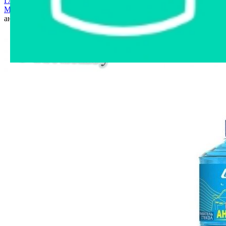
Главная страница
›
Интернет-магазин
›
Автозапчасти
›
Могилев
›
LN1227 Омыватель стекол летний, концентрат,
анти муха, CRUSTAL, 1л/РФ.