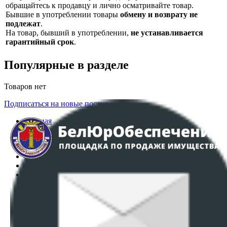
обращайтесь к продавцу и лично осматривайте товар.
Бывшие в употреблении товары
обмену и возврату не
подлежат
.
На товар, бывший в употреблении,
не устанавливается
гарантийный срок
.
Популярные в разделе
Товаров нет
Подписаться на новые поступления
Главная
Аукционы
Интернет-магазин
Регламент организации и проведения торгов
Пользовательское соглашение
Политика в отношении обработки персональных
данных
ПОЛОЖЕНИЕ О ПОЛИТИКЕ ОБРАБОТКИ COOKIE-
ФАЙЛОВ
Настройки cookie-файлов