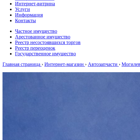
Интернет-витрина
Услуги
Информация
Контакты
Частное имущество
Арестованное имущество
Реестр несостоявшихся торгов
Реестр переоценок
Государственное имущество
Главная страница
›
Интернет-магазин
›
Автозапчасти
›
Могиле