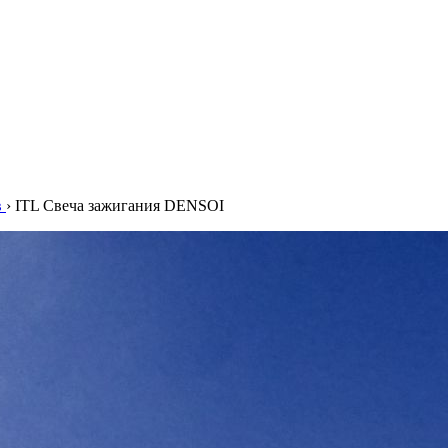
в
›
ITL Свеча зажигания DENSOI