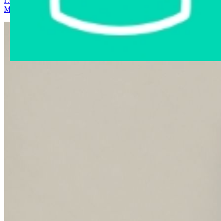
Главная страница
›
Интернет-магазин
›
Автозапчасти
›
Могилев
›
Areon Liguid Ocean освежитель воздуха