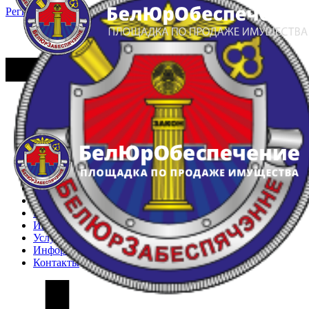
Регистрация
Вход
Главная
Арестованное имущество
Реестр несостоявшихся торгов
Реестр переоценок
Частное имущество
Государственное имущество
Интернет-магазин
Интернет-витрина
Услуги
Информация
Контакты