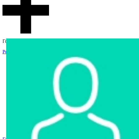
Гостевой доступ
Регистрация
Вход
Главная
Аукцион
Интернет-магазин
Интернет-витрина
Услуги
Информация
Контакты
Частное имущество
Арестованное имущество
Реестр несостоявшихся торгов
Реестр переоценок
Государственное имущество