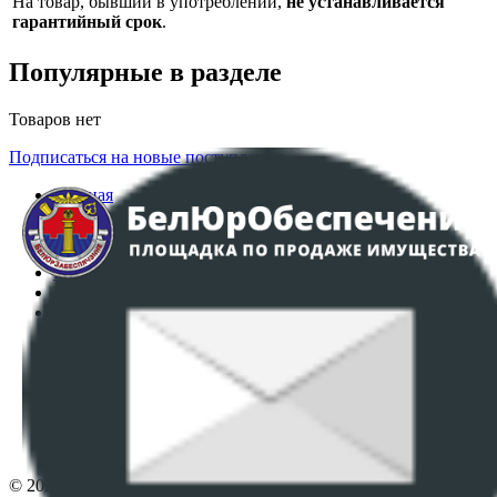
На товар, бывший в употреблении,
не устанавливается
гарантийный срок
.
Популярные в разделе
Товаров нет
Подписаться на новые поступления
Главная
Аукционы
Интернет-магазин
Регламент организации и проведения торгов
Пользовательское соглашение
Политика в отношении обработки персональных
данных
ПОЛОЖЕНИЕ О ПОЛИТИКЕ ОБРАБОТКИ COOKIE-
ФАЙЛОВ
Настройки cookie-файлов
Контакты
© 2026 Республиканское унитарное предприятие по оказанию