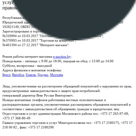
услуг "БелЮрОбеспечение" - Все права защищены авторским
правом
Республиканское унитарное предприятие по оказанию услуг "БелЮрОбеспечение"
Юридический адрес: г. Минск, пр-т. Дзержинского, 1Б, e-mail:
kanc@rup.by
, УНП
192821149, ОКПО 500111895000
Зарегистрировано в торговом реестре Республики Беларусь:
№310994 от 10.03.2017 "Оптовая торговля без торговых объектов";
№370993 от 10.03.2017 "Торговля на аукционах";
№401394 от 27.12.2017 "Интернет-магазин".
Режим работы интернет-магазина
e-auction.by
:
Понедельник – пятница: с 9:00 до 18:00, перерыв на обед: с 13:00 до 14:00
Суббота, воскресенье - выходной
Адреса филиалов и контактые телефоны:
Брест
,
Витебск
,
Гомель
,
Гродно
,
Могилёв
.
Лица, уполномоченные на рассмотрение обращений покупателей о нарушении их прав,
предусмотренных законодательством о защите прав потребителей:
генеральный директор Веко Руслан Викторович.
Номера контактных телефонов работников местных исполнительных и
распорядительных органов, уполномоченных рассматривать обращения покупателей в
соответствии с законодательством об обращениях граждан и юридических лиц:
Отдел торговли и услуг администрации Московского района тел.: +375 17 263-97-69,
+375 17 368-80-49
Главное управление торговли и услуг Мингорисполкома тел.: +375 17 2180175, +375 17
218 00 82 , факс: +375 17 2180298