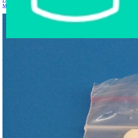
Главная страница
›
Интернет-магазин
›
Автозапчасти
›
Могилев
›
1751 Холодная сварка универсальная