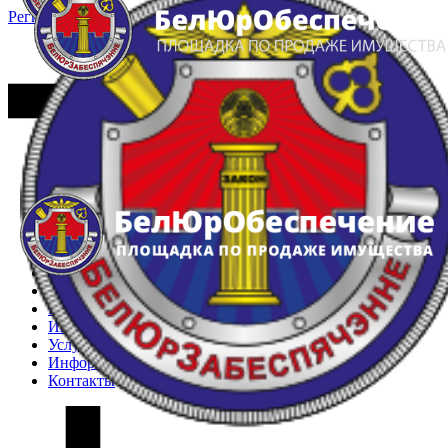
Регистрация
Вход
Главная
Арестованное имущество
Реестр несостоявшихся торгов
Реестр переоценок
Частное имущество
Государственное имущество
Интернет-магазин
Интернет-витрина
Услуги
Информация
Контакты