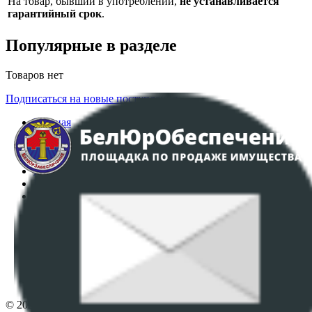
На товар, бывший в употреблении,
не устанавливается
гарантийный срок
.
Популярные в разделе
Товаров нет
Подписаться на новые поступления
Главная
Аукционы
Интернет-магазин
Регламент организации и проведения торгов
Пользовательское соглашение
Политика в отношении обработки персональных
данных
ПОЛОЖЕНИЕ О ПОЛИТИКЕ ОБРАБОТКИ COOKIE-
ФАЙЛОВ
Настройки cookie-файлов
Контакты
© 2026 Республиканское унитарное предприятие по оказанию