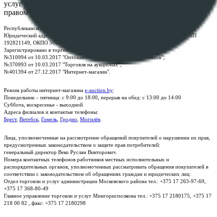
услуг "БелЮрОбеспечение" - Все права защищены авторским
правом
Республиканское унитарное предприятие по оказанию услуг "БелЮрОбеспечение"
Юридический адрес: г. Минск, пр-т. Дзержинского, 1Б, e-mail:
kanc@rup.by
, УНП
192821149, ОКПО 500111895000
Зарегистрировано в торговом реестре Республики Беларусь:
№310994 от 10.03.2017 "Оптовая торговля без торговых объектов";
№370993 от 10.03.2017 "Торговля на аукционах";
№401394 от 27.12.2017 "Интернет-магазин".
Режим работы интернет-магазина
e-auction.by
:
Понедельник – пятница: с 9:00 до 18:00, перерыв на обед: с 13:00 до 14:00
Суббота, воскресенье - выходной
Адреса филиалов и контактые телефоны:
Брест
,
Витебск
,
Гомель
,
Гродно
,
Могилёв
.
Лица, уполномоченные на рассмотрение обращений покупателей о нарушении их прав,
предусмотренных законодательством о защите прав потребителей:
генеральный директор Веко Руслан Викторович.
Номера контактных телефонов работников местных исполнительных и
распорядительных органов, уполномоченных рассматривать обращения покупателей в
соответствии с законодательством об обращениях граждан и юридических лиц:
Отдел торговли и услуг администрации Московского района тел.: +375 17 263-97-69,
+375 17 368-80-49
Главное управление торговли и услуг Мингорисполкома тел.: +375 17 2180175, +375 17
218 00 82 , факс: +375 17 2180298