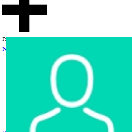
Гостевой доступ
Регистрация
Вход
Главная
Аукцион
Интернет-магазин
Интернет-витрина
Услуги
Информация
Контакты
Частное имущество
Арестованное имущество
Реестр несостоявшихся торгов
Реестр переоценок
Государственное имущество