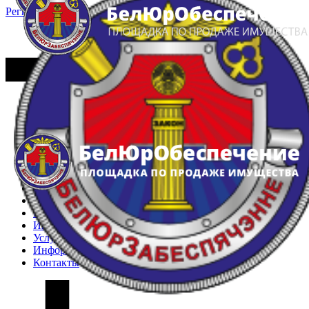
Регистрация
Вход
Главная
Арестованное имущество
Реестр несостоявшихся торгов
Реестр переоценок
Частное имущество
Государственное имущество
Интернет-магазин
Интернет-витрина
Услуги
Информация
Контакты