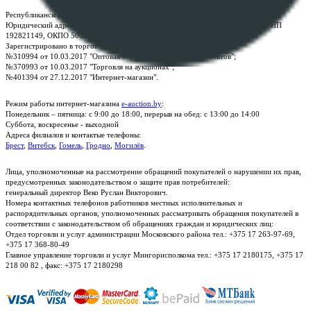
Республиканское унитарное предприятие по оказанию услуг "БелЮрОбеспечение"
Юридический адрес: г. Минск, пр-т. Дзержинского, 1Б, e-mail:
kanc@rup.by
, УНП
192821149, ОКПО 500111895000
Зарегистрировано в торговом реестре Республики Беларусь:
№310994 от 10.03.2017 "Оптовая торговля без торговых объектов";
№370993 от 10.03.2017 "Торговля на аукционах";
№401394 от 27.12.2017 "Интернет-магазин".
Режим работы интернет-магазина
e-auction.by
:
Понедельник – пятница: с 9:00 до 18:00, перерыв на обед: с 13:00 до 14:00
Суббота, воскресенье - выходной
Адреса филиалов и контактые телефоны:
Брест
,
Витебск
,
Гомель
,
Гродно
,
Могилёв
.
Лица, уполномоченные на рассмотрение обращений покупателей о нарушении их прав,
предусмотренных законодательством о защите прав потребителей:
генеральный директор Веко Руслан Викторович.
Номера контактных телефонов работников местных исполнительных и
распорядительных органов, уполномоченных рассматривать обращения покупателей в
соответствии с законодательством об обращениях граждан и юридических лиц:
Отдел торговли и услуг администрации Московского района тел.: +375 17 263-97-69,
+375 17 368-80-49
Главное управление торговли и услуг Мингорисполкома тел.: +375 17 2180175, +375 17
218 00 82 , факс: +375 17 2180298