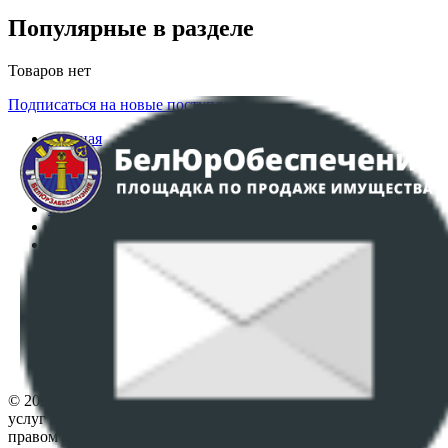
Популярные в разделе
Товаров нет
Подписаться на новые поступления
Главная
Аукционы
Интернет-магазин
Регламент организации и проведения торгов
Пользовательское соглашение
Политика в отношении обработки персональных
данных
ПОЛОЖЕНИЕ О ПОЛИТИКЕ ОБРАБОТКИ COOKIE-
ФАЙЛОВ
Настройки cookie-файлов
Контакты
© 2026 Республиканское унитарное предприятие по оказанию
услуг "БелЮрОбеспечение" - Все права защищены авторским
правом