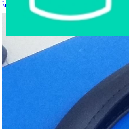
Главная страница
›
Интернет-магазин
›
Автозапчасти
›
Могилев
›
SLOPL004 Оплетка на руль