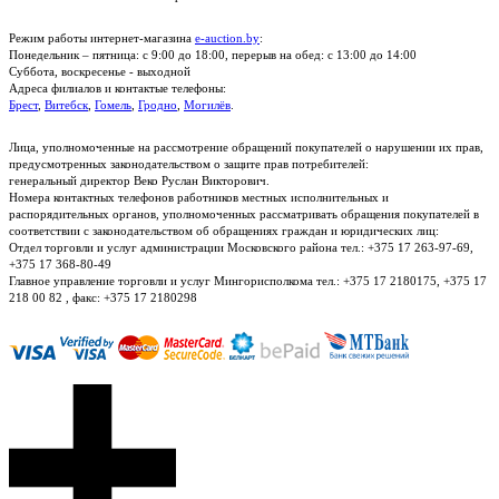
Режим работы интернет-магазина
e-auction.by
:
Понедельник – пятница: с 9:00 до 18:00, перерыв на обед: с 13:00 до 14:00
Суббота, воскресенье - выходной
Адреса филиалов и контактые телефоны:
Брест
,
Витебск
,
Гомель
,
Гродно
,
Могилёв
.
Лица, уполномоченные на рассмотрение обращений покупателей о нарушении их прав,
предусмотренных законодательством о защите прав потребителей:
генеральный директор Веко Руслан Викторович.
Номера контактных телефонов работников местных исполнительных и
распорядительных органов, уполномоченных рассматривать обращения покупателей в
соответствии с законодательством об обращениях граждан и юридических лиц:
Отдел торговли и услуг администрации Московского района тел.: +375 17 263-97-69,
+375 17 368-80-49
Главное управление торговли и услуг Мингорисполкома тел.: +375 17 2180175, +375 17
218 00 82 , факс: +375 17 2180298