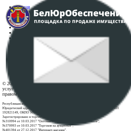
Главная
Аукционы
Интернет-магазин
Регламент организации и проведения торгов
Пользовательское соглашение
Политика в отношении обработки персональных
данных
ПОЛОЖЕНИЕ О ПОЛИТИКЕ ОБРАБОТКИ COOKIE-
ФАЙЛОВ
Настройки cookie-файлов
Контакты
© 2026 Республиканское унитарное предприятие по оказанию
услуг "БелЮрОбеспечение" - Все права защищены авторским
правом
Республиканское унитарное предприятие по оказанию услуг "БелЮрОбеспечение"
Юридический адрес: г. Минск, пр-т. Дзержинского, 1Б, e-mail:
kanc@rup.by
, УНП
192821149, ОКПО 500111895000
Зарегистрировано в торговом реестре Республики Беларусь:
№310994 от 10.03.2017 "Оптовая торговля без торговых объектов";
№370993 от 10.03.2017 "Торговля на аукционах";
№401394 от 27.12.2017 "Интернет-магазин".