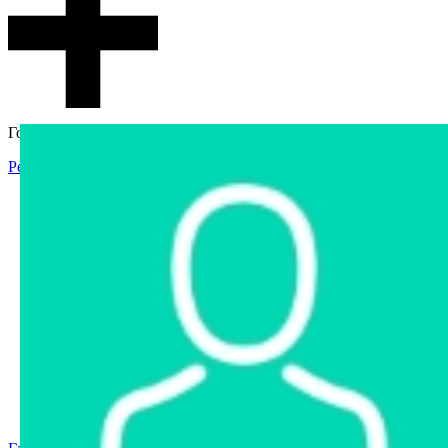
Гостевой доступ
Регистрация
Вход
Главная
Аукцион
Интернет-магазин
Интернет-витрина
Услуги
Информация
Контакты
Частное имущество
Арестованное имущество
Реестр несостоявшихся торгов
Реестр переоценок
Государственное имущество