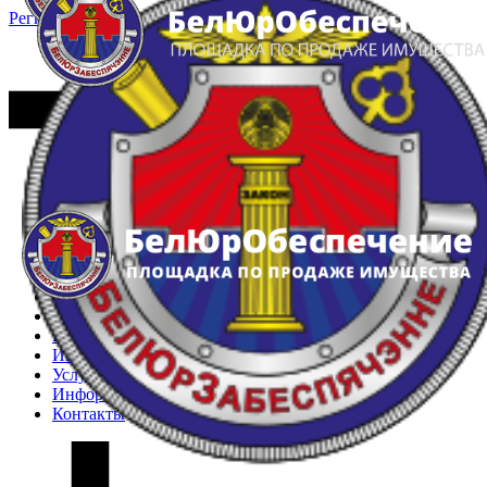
Регистрация
Вход
Главная
Арестованное имущество
Реестр несостоявшихся торгов
Реестр переоценок
Частное имущество
Государственное имущество
Интернет-магазин
Интернет-витрина
Услуги
Информация
Контакты