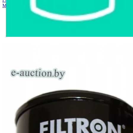
Главная страница
›
Интернет-магазин
›
Автозапчасти
›
Могилев
›
ОР641 Фильтр масляный FILTRON