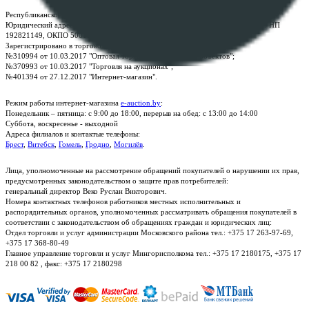
Республиканское унитарное предприятие по оказанию услуг "БелЮрОбеспечение"
Юридический адрес: г. Минск, пр-т. Дзержинского, 1Б, e-mail:
kanc@rup.by
, УНП
192821149, ОКПО 500111895000
Зарегистрировано в торговом реестре Республики Беларусь:
№310994 от 10.03.2017 "Оптовая торговля без торговых объектов";
№370993 от 10.03.2017 "Торговля на аукционах";
№401394 от 27.12.2017 "Интернет-магазин".
Режим работы интернет-магазина
e-auction.by
:
Понедельник – пятница: с 9:00 до 18:00, перерыв на обед: с 13:00 до 14:00
Суббота, воскресенье - выходной
Адреса филиалов и контактые телефоны:
Брест
,
Витебск
,
Гомель
,
Гродно
,
Могилёв
.
Лица, уполномоченные на рассмотрение обращений покупателей о нарушении их прав,
предусмотренных законодательством о защите прав потребителей:
генеральный директор Веко Руслан Викторович.
Номера контактных телефонов работников местных исполнительных и
распорядительных органов, уполномоченных рассматривать обращения покупателей в
соответствии с законодательством об обращениях граждан и юридических лиц:
Отдел торговли и услуг администрации Московского района тел.: +375 17 263-97-69,
+375 17 368-80-49
Главное управление торговли и услуг Мингорисполкома тел.: +375 17 2180175, +375 17
218 00 82 , факс: +375 17 2180298