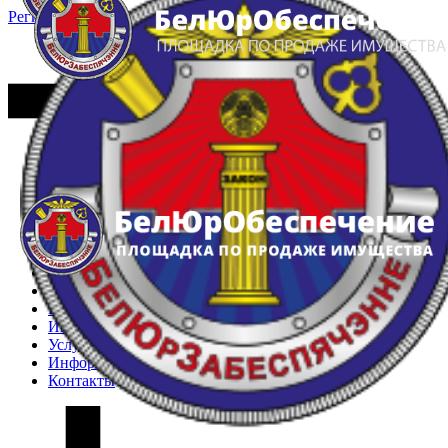
Регистрация
Вход
Главная
Арестованное имущество
Реестр несостоявшихся торгов
Реестр переоценок
Частное имущество
Государственное имущество
Интернет-магазин
Интернет-витрина
Услуги
Информация
Контакты