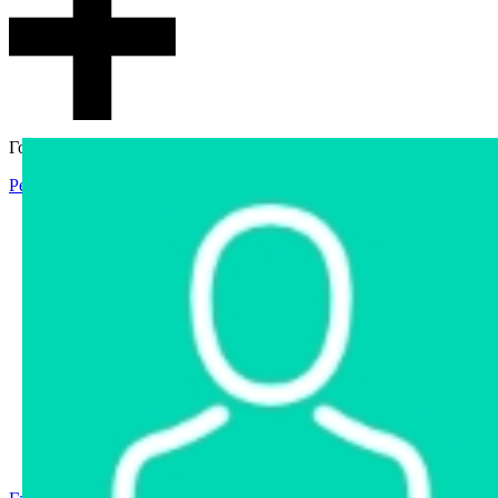
Гостевой доступ
Регистрация
Вход
Главная
Аукцион
Интернет-магазин
Интернет-витрина
Услуги
Информация
Контакты
Частное имущество
Арестованное имущество
Реестр несостоявшихся торгов
Реестр переоценок
Государственное имущество