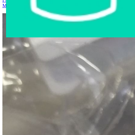
Главная страница
›
Интернет-магазин
›
Автозапчасти
›
Могилев
›
NF2002 Фильтр топливный