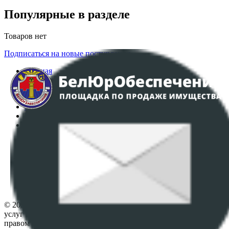
Популярные в разделе
Товаров нет
Подписаться на новые поступления
Главная
Аукционы
Интернет-магазин
Регламент организации и проведения торгов
Пользовательское соглашение
Политика в отношении обработки персональных
данных
ПОЛОЖЕНИЕ О ПОЛИТИКЕ ОБРАБОТКИ COOKIE-
ФАЙЛОВ
Настройки cookie-файлов
Контакты
© 2026 Республиканское унитарное предприятие по оказанию
услуг "БелЮрОбеспечение" - Все права защищены авторским
правом