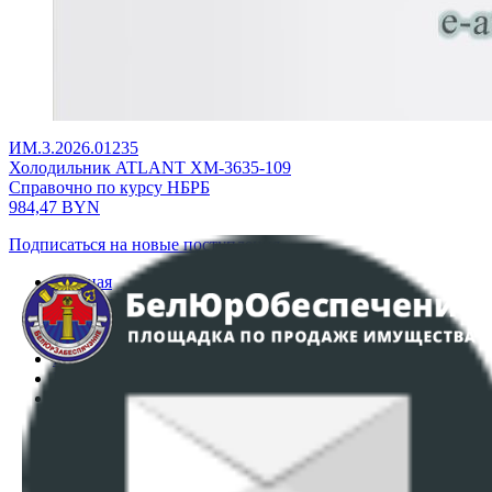
ИМ.3.2026.01235
Холодильник ATLANT ХМ-3635-109
Справочно по курсу НБРБ
984,47
BYN
Подписаться на новые поступления
Главная
Аукционы
Интернет-магазин
Регламент организации и проведения торгов
Пользовательское соглашение
Политика в отношении обработки персональных
данных
ПОЛОЖЕНИЕ О ПОЛИТИКЕ ОБРАБОТКИ COOKIE-
ФАЙЛОВ