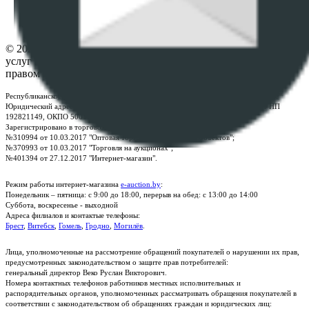
Настройки cookie-файлов
Контакты
© 2026 Республиканское унитарное предприятие по оказанию
услуг "БелЮрОбеспечение" - Все права защищены авторским
правом
Республиканское унитарное предприятие по оказанию услуг "БелЮрОбеспечение"
Юридический адрес: г. Минск, пр-т. Дзержинского, 1Б, e-mail:
kanc@rup.by
, УНП
192821149, ОКПО 500111895000
Зарегистрировано в торговом реестре Республики Беларусь:
№310994 от 10.03.2017 "Оптовая торговля без торговых объектов";
№370993 от 10.03.2017 "Торговля на аукционах";
№401394 от 27.12.2017 "Интернет-магазин".
Режим работы интернет-магазина
e-auction.by
:
Понедельник – пятница: с 9:00 до 18:00, перерыв на обед: с 13:00 до 14:00
Суббота, воскресенье - выходной
Адреса филиалов и контактые телефоны:
Брест
,
Витебск
,
Гомель
,
Гродно
,
Могилёв
.
Лица, уполномоченные на рассмотрение обращений покупателей о нарушении их прав,
предусмотренных законодательством о защите прав потребителей:
генеральный директор Веко Руслан Викторович.
Номера контактных телефонов работников местных исполнительных и
распорядительных органов, уполномоченных рассматривать обращения покупателей в
соответствии с законодательством об обращениях граждан и юридических лиц: