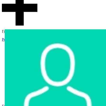
Гостевой доступ
Регистрация
Вход
Главная
Аукцион
Интернет-магазин
Интернет-витрина
Услуги
Информация
Контакты
Частное имущество
Арестованное имущество
Реестр несостоявшихся торгов
Реестр переоценок
Государственное имущество