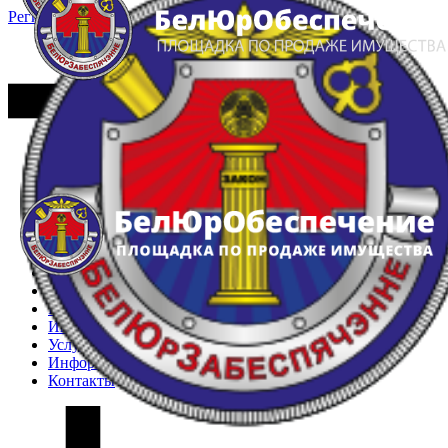
Регистрация
Вход
Главная
Арестованное имущество
Реестр несостоявшихся торгов
Реестр переоценок
Частное имущество
Государственное имущество
Интернет-магазин
Интернет-витрина
Услуги
Информация
Контакты