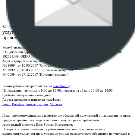
Настройки cookie-файлов
Контакты
© 2026 Республиканское унитарное предприятие по оказанию
услуг "БелЮрОбеспечение" - Все права защищены авторским
правом
Республиканское унитарное предприятие по оказанию услуг "БелЮрОбеспечение"
Юридический адрес: г. Минск, пр-т. Дзержинского, 1Б, e-mail:
kanc@rup.by
, УНП
192821149, ОКПО 500111895000
Зарегистрировано в торговом реестре Республики Беларусь:
№310994 от 10.03.2017 "Оптовая торговля без торговых объектов";
№370993 от 10.03.2017 "Торговля на аукционах";
№401394 от 27.12.2017 "Интернет-магазин".
Режим работы интернет-магазина
e-auction.by
:
Понедельник – пятница: с 9:00 до 18:00, перерыв на обед: с 13:00 до 14:00
Суббота, воскресенье - выходной
Адреса филиалов и контактые телефоны:
Брест
,
Витебск
,
Гомель
,
Гродно
,
Могилёв
.
Лица, уполномоченные на рассмотрение обращений покупателей о нарушении их прав,
предусмотренных законодательством о защите прав потребителей:
генеральный директор Веко Руслан Викторович.
Номера контактных телефонов работников местных исполнительных и
распорядительных органов, уполномоченных рассматривать обращения покупателей в