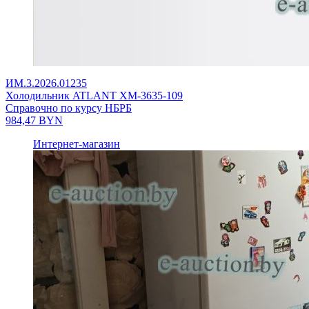
ИМ.3.2026.01235
Холодильник ATLANT ХМ-3635-109
Справочно по курсу НБРБ
984,47
BYN
Интернет-магазин