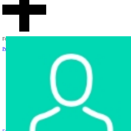
Гостевой доступ
Регистрация
Вход
Главная
Аукцион
Интернет-магазин
Интернет-витрина
Услуги
Информация
Контакты
Частное имущество
Арестованное имущество
Реестр несостоявшихся торгов
Реестр переоценок
Государственное имущество