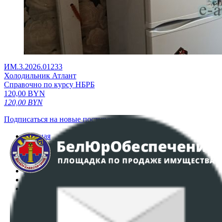
ИМ.3.2026.01233
Холодильник Атлант
Справочно по курсу НБРБ
120,00
BYN
120,00
BYN
Подписаться на новые поступления
Главная
Аукционы
Интернет-магазин
Регламент организации и проведения торгов
Пользовательское соглашение
Политика в отношении обработки персональных
данных
ПОЛОЖЕНИЕ О ПОЛИТИКЕ ОБРАБОТКИ COOKIE-
ФАЙЛОВ