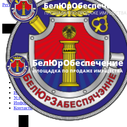
Регистрация
Вход
Главная
Арестованное имущество
Реестр несостоявшихся торгов
Реестр переоценок
Частное имущество
Государственное имущество
Интернет-магазин
Интернет-витрина
Услуги
Информация
Контакты