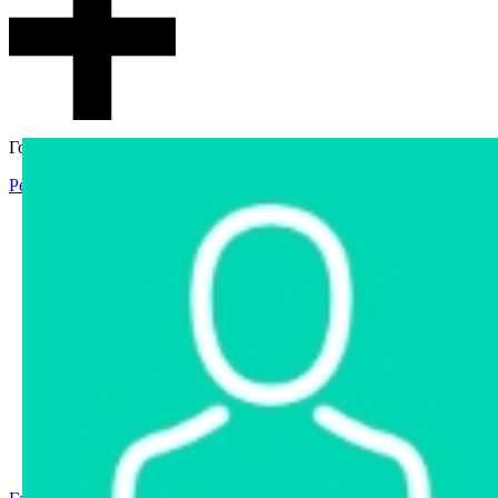
Гостевой доступ
Регистрация
Вход
Главная
Аукцион
Интернет-магазин
Интернет-витрина
Услуги
Информация
Контакты
Частное имущество
Арестованное имущество
Реестр несостоявшихся торгов
Реестр переоценок
Государственное имущество