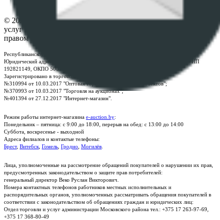
Контакты
© 2026 Республиканское унитарное предприятие по оказанию
услуг "БелЮрОбеспечение" - Все права защищены авторским
правом
Республиканское унитарное предприятие по оказанию услуг "БелЮрОбеспечение"
Юридический адрес: г. Минск, пр-т. Дзержинского, 1Б, e-mail:
kanc@rup.by
, УНП
192821149, ОКПО 500111895000
Зарегистрировано в торговом реестре Республики Беларусь:
№310994 от 10.03.2017 "Оптовая торговля без торговых объектов";
№370993 от 10.03.2017 "Торговля на аукционах";
№401394 от 27.12.2017 "Интернет-магазин".
Режим работы интернет-магазина
e-auction.by
:
Понедельник – пятница: с 9:00 до 18:00, перерыв на обед: с 13:00 до 14:00
Суббота, воскресенье - выходной
Адреса филиалов и контактые телефоны:
Брест
,
Витебск
,
Гомель
,
Гродно
,
Могилёв
.
Лица, уполномоченные на рассмотрение обращений покупателей о нарушении их прав,
предусмотренных законодательством о защите прав потребителей:
генеральный директор Веко Руслан Викторович.
Номера контактных телефонов работников местных исполнительных и
распорядительных органов, уполномоченных рассматривать обращения покупателей в
соответствии с законодательством об обращениях граждан и юридических лиц:
Отдел торговли и услуг администрации Московского района тел.: +375 17 263-97-69,
+375 17 368-80-49