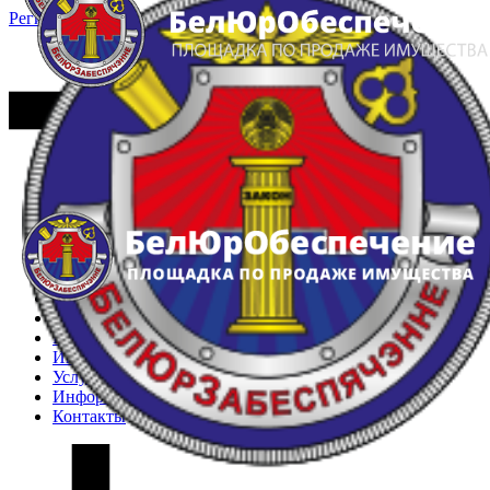
Регистрация
Вход
Главная
Арестованное имущество
Реестр несостоявшихся торгов
Реестр переоценок
Частное имущество
Государственное имущество
Интернет-магазин
Интернет-витрина
Услуги
Информация
Контакты