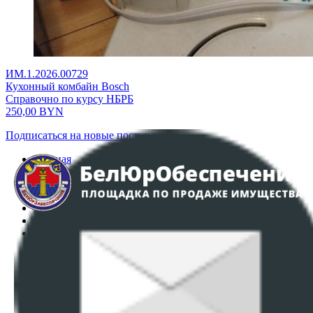
ИМ.1.2026.00729
Кухонный комбайн Bosch
Справочно по курсу НБРБ
250,00
BYN
Подписаться на новые поступления
Главная
Аукционы
Интернет-магазин
Регламент организации и проведения торгов
Пользовательское соглашение
Политика в отношении обработки персональных
данных
ПОЛОЖЕНИЕ О ПОЛИТИКЕ ОБРАБОТКИ COOKIE-
ФАЙЛОВ
Настройки cookie-файлов