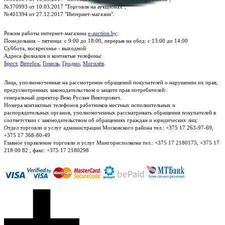
№370993 от 10.03.2017 "Торговля на аукционах";
№401394 от 27.12.2017 "Интернет-магазин".
Режим работы интернет-магазина
e-auction.by
:
Понедельник – пятница: с 9:00 до 18:00, перерыв на обед: с 13:00 до 14:00
Суббота, воскресенье - выходной
Адреса филиалов и контактые телефоны:
Брест
,
Витебск
,
Гомель
,
Гродно
,
Могилёв
.
Лица, уполномоченные на рассмотрение обращений покупателей о нарушении их прав,
предусмотренных законодательством о защите прав потребителей:
генеральный директор Веко Руслан Викторович.
Номера контактных телефонов работников местных исполнительных и
распорядительных органов, уполномоченных рассматривать обращения покупателей в
соответствии с законодательством об обращениях граждан и юридических лиц:
Отдел торговли и услуг администрации Московского района тел.: +375 17 263-97-69,
+375 17 368-80-49
Главное управление торговли и услуг Мингорисполкома тел.: +375 17 2180175, +375 17
218 00 82 , факс: +375 17 2180298