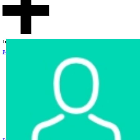
Гостевой доступ
Регистрация
Вход
Главная
Аукцион
Интернет-магазин
Интернет-витрина
Услуги
Информация
Контакты
Частное имущество
Арестованное имущество
Реестр несостоявшихся торгов
Реестр переоценок
Государственное имущество