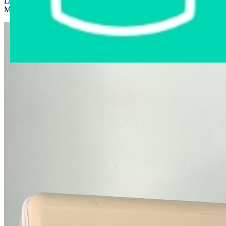
Главная страница
›
Интернет-магазин
›
Бытовая техника
›
Микроволновая печь HORIZONT