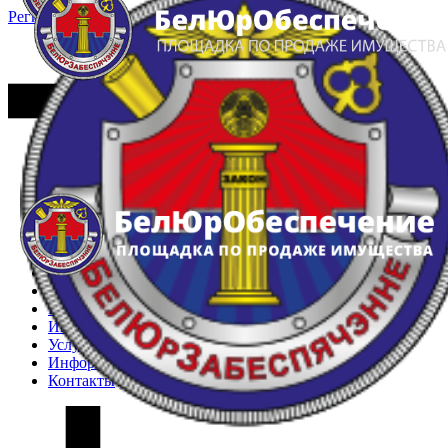
Регистрация
Вход
Главная
Арестованное имущество
Реестр несостоявшихся торгов
Реестр переоценок
Частное имущество
Государственное имущество
Интернет-магазин
Интернет-витрина
Услуги
Информация
Контакты