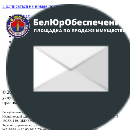
Подписаться на новые поступления
Главная
Аукционы
Интернет-магазин
Регламент организации и проведения торгов
Пользовательское соглашение
Политика в отношении обработки персональных
данных
ПОЛОЖЕНИЕ О ПОЛИТИКЕ ОБРАБОТКИ COOKIE-
ФАЙЛОВ
Настройки cookie-файлов
Контакты
© 2026 Республиканское унитарное предприятие по оказанию
услуг "БелЮрОбеспечение" - Все права защищены авторским
правом
Республиканское унитарное предприятие по оказанию услуг "БелЮрОбеспечение"
Юридический адрес: г. Минск, пр-т. Дзержинского, 1Б, e-mail:
kanc@rup.by
, УНП
192821149, ОКПО 500111895000
Зарегистрировано в торговом реестре Республики Беларусь:
№310994 от 10.03.2017 "Оптовая торговля без торговых объектов";