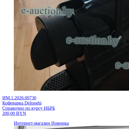
ИМ.1.2026.00730
Кофеварка Delonghi
Справочно по курсу НБРБ
200,00
BYN
Интернет-магазин
Новинка