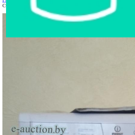
Главная страница
›
Интернет-магазин
›
Бытовая техника
›
Стиральная машина INDEZIT WISL 82