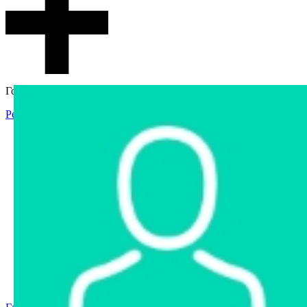
Гостевой доступ
Регистрация
Вход
Главная
Аукцион
Интернет-магазин
Интернет-витрина
Услуги
Информация
Контакты
Частное имущество
Арестованное имущество
Реестр несостоявшихся торгов
Реестр переоценок
Государственное имущество