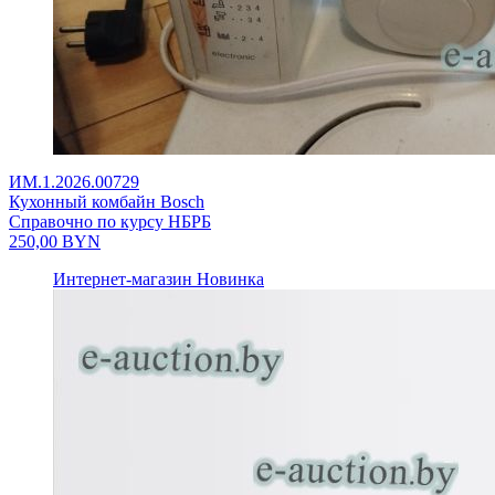
ИМ.1.2026.00729
Кухонный комбайн Bosch
Справочно по курсу НБРБ
250,00
BYN
Интернет-магазин
Новинка