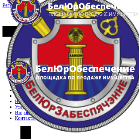
Регистрация
Вход
Главная
Арестованное имущество
Реестр несостоявшихся торгов
Реестр переоценок
Частное имущество
Государственное имущество
Интернет-магазин
Интернет-витрина
Услуги
Информация
Контакты