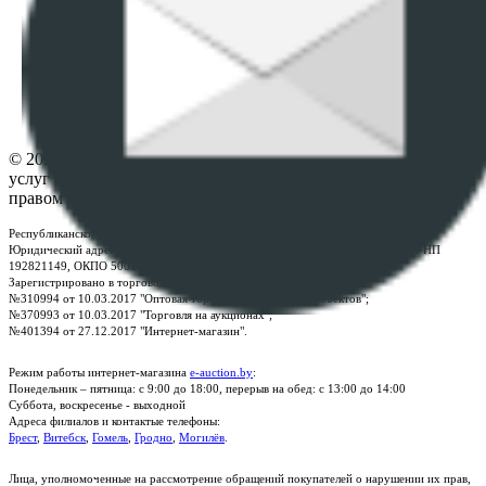
данных
ПОЛОЖЕНИЕ О ПОЛИТИКЕ ОБРАБОТКИ COOKIE-
ФАЙЛОВ
Настройки cookie-файлов
Контакты
© 2026 Республиканское унитарное предприятие по оказанию
услуг "БелЮрОбеспечение" - Все права защищены авторским
правом
Республиканское унитарное предприятие по оказанию услуг "БелЮрОбеспечение"
Юридический адрес: г. Минск, пр-т. Дзержинского, 1Б, e-mail:
kanc@rup.by
, УНП
192821149, ОКПО 500111895000
Зарегистрировано в торговом реестре Республики Беларусь:
№310994 от 10.03.2017 "Оптовая торговля без торговых объектов";
№370993 от 10.03.2017 "Торговля на аукционах";
№401394 от 27.12.2017 "Интернет-магазин".
Режим работы интернет-магазина
e-auction.by
:
Понедельник – пятница: с 9:00 до 18:00, перерыв на обед: с 13:00 до 14:00
Суббота, воскресенье - выходной
Адреса филиалов и контактые телефоны:
Брест
,
Витебск
,
Гомель
,
Гродно
,
Могилёв
.
Лица, уполномоченные на рассмотрение обращений покупателей о нарушении их прав,