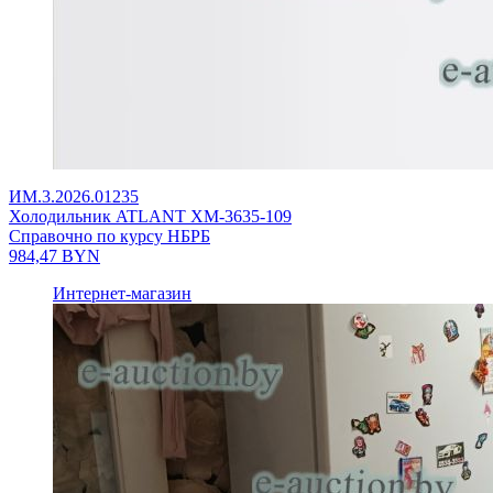
ИМ.3.2026.01235
Холодильник ATLANT ХМ-3635-109
Справочно по курсу НБРБ
984,47
BYN
Интернет-магазин