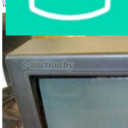
Главная страница
›
Интернет-магазин
›
Бытовая техника
›
Телевизор HORIZONT