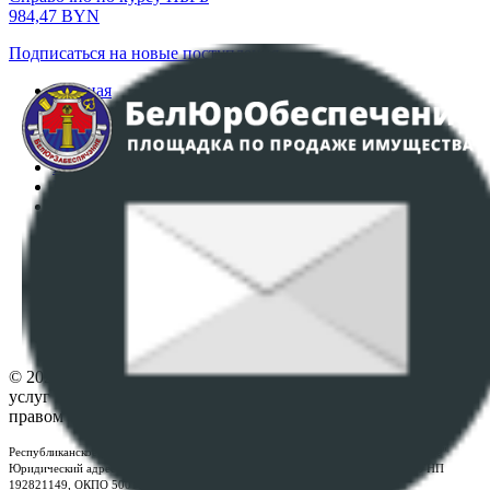
984,47
BYN
Подписаться на новые поступления
Главная
Аукционы
Интернет-магазин
Регламент организации и проведения торгов
Пользовательское соглашение
Политика в отношении обработки персональных
данных
ПОЛОЖЕНИЕ О ПОЛИТИКЕ ОБРАБОТКИ COOKIE-
ФАЙЛОВ
Настройки cookie-файлов
Контакты
© 2026 Республиканское унитарное предприятие по оказанию
услуг "БелЮрОбеспечение" - Все права защищены авторским
правом
Республиканское унитарное предприятие по оказанию услуг "БелЮрОбеспечение"
Юридический адрес: г. Минск, пр-т. Дзержинского, 1Б, e-mail:
kanc@rup.by
, УНП
192821149, ОКПО 500111895000