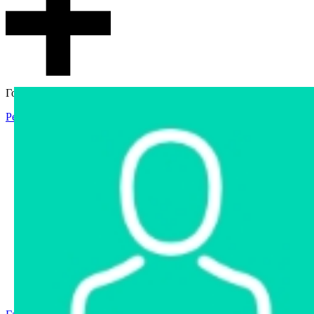
Гостевой доступ
Регистрация
Вход
Главная
Аукцион
Интернет-магазин
Интернет-витрина
Услуги
Информация
Контакты
Частное имущество
Арестованное имущество
Реестр несостоявшихся торгов
Реестр переоценок
Государственное имущество