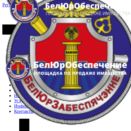
Регистрация
Вход
Главная
Арестованное имущество
Реестр несостоявшихся торгов
Реестр переоценок
Частное имущество
Государственное имущество
Интернет-магазин
Интернет-витрина
Услуги
Информация
Контакты