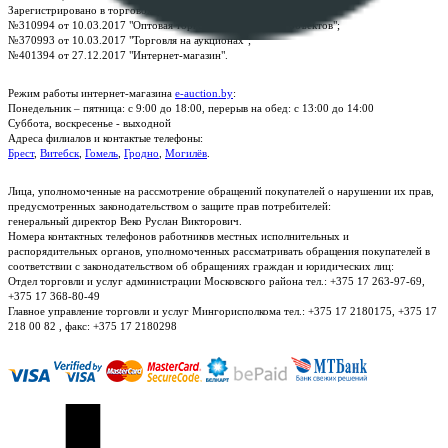
Зарегистрировано в торговом реестре Республики Беларусь:
№310994 от 10.03.2017 "Оптовая торговля без торговых объектов";
№370993 от 10.03.2017 "Торговля на аукционах";
№401394 от 27.12.2017 "Интернет-магазин".
Режим работы интернет-магазина
e-auction.by
:
Понедельник – пятница: с 9:00 до 18:00, перерыв на обед: с 13:00 до 14:00
Суббота, воскресенье - выходной
Адреса филиалов и контактые телефоны:
Брест
,
Витебск
,
Гомель
,
Гродно
,
Могилёв
.
Лица, уполномоченные на рассмотрение обращений покупателей о нарушении их прав,
предусмотренных законодательством о защите прав потребителей:
генеральный директор Веко Руслан Викторович.
Номера контактных телефонов работников местных исполнительных и
распорядительных органов, уполномоченных рассматривать обращения покупателей в
соответствии с законодательством об обращениях граждан и юридических лиц:
Отдел торговли и услуг администрации Московского района тел.: +375 17 263-97-69,
+375 17 368-80-49
Главное управление торговли и услуг Мингорисполкома тел.: +375 17 2180175, +375 17
218 00 82 , факс: +375 17 2180298