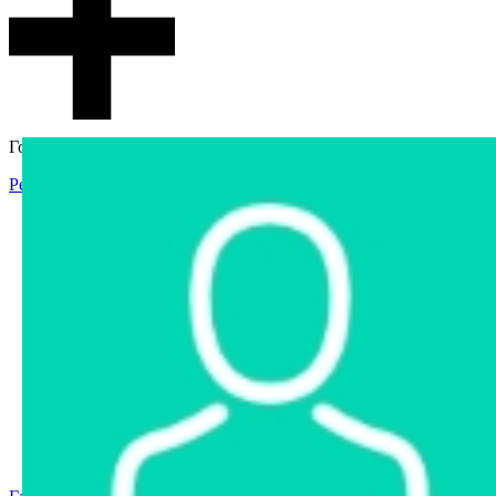
Гостевой доступ
Регистрация
Вход
Главная
Аукцион
Интернет-магазин
Интернет-витрина
Услуги
Информация
Контакты
Частное имущество
Арестованное имущество
Реестр несостоявшихся торгов
Реестр переоценок
Государственное имущество