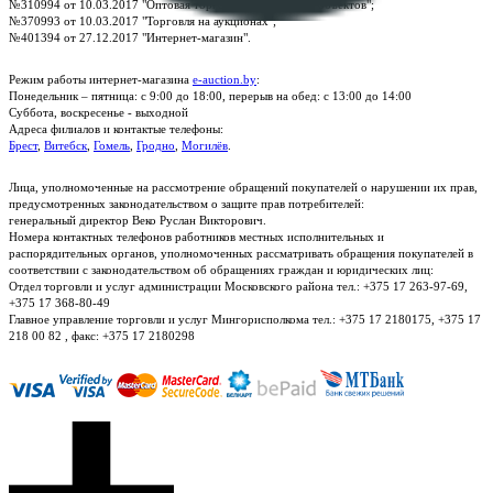
№310994 от 10.03.2017 "Оптовая торговля без торговых объектов";
№370993 от 10.03.2017 "Торговля на аукционах";
№401394 от 27.12.2017 "Интернет-магазин".
Режим работы интернет-магазина
e-auction.by
:
Понедельник – пятница: с 9:00 до 18:00, перерыв на обед: с 13:00 до 14:00
Суббота, воскресенье - выходной
Адреса филиалов и контактые телефоны:
Брест
,
Витебск
,
Гомель
,
Гродно
,
Могилёв
.
Лица, уполномоченные на рассмотрение обращений покупателей о нарушении их прав,
предусмотренных законодательством о защите прав потребителей:
генеральный директор Веко Руслан Викторович.
Номера контактных телефонов работников местных исполнительных и
распорядительных органов, уполномоченных рассматривать обращения покупателей в
соответствии с законодательством об обращениях граждан и юридических лиц:
Отдел торговли и услуг администрации Московского района тел.: +375 17 263-97-69,
+375 17 368-80-49
Главное управление торговли и услуг Мингорисполкома тел.: +375 17 2180175, +375 17
218 00 82 , факс: +375 17 2180298