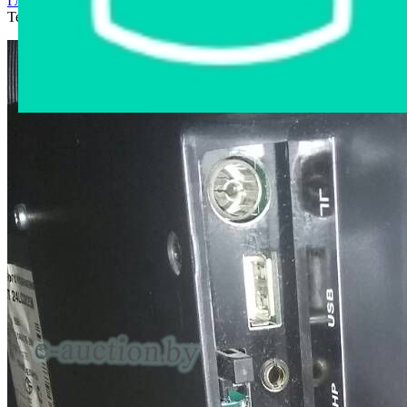
Главная страница
›
Интернет-магазин
›
Бытовая техника
›
Телевизор Horizont 24LCD825M