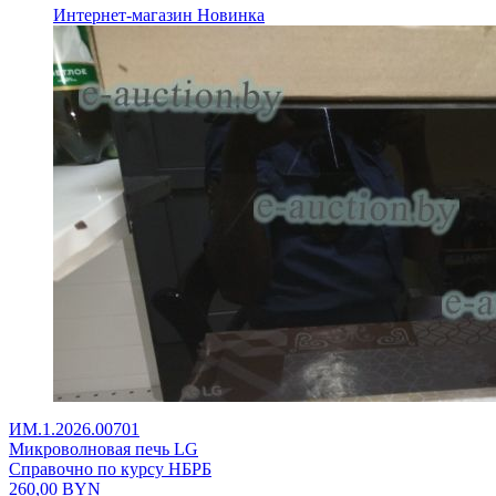
Интернет-магазин
Новинка
ИМ.1.2026.00701
Микроволновая печь LG
Справочно по курсу НБРБ
260,00
BYN