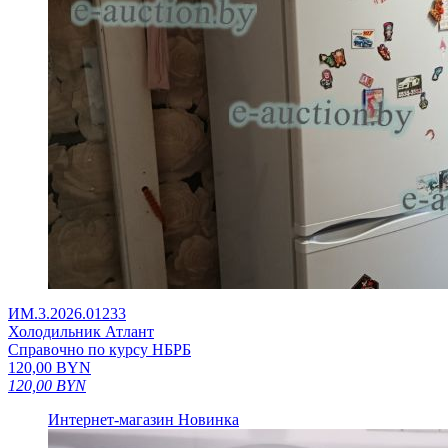
ИМ.3.2026.01233
Холодильник Атлант
Справочно по курсу НБРБ
120,00
BYN
120,00
BYN
Интернет-магазин
Новинка