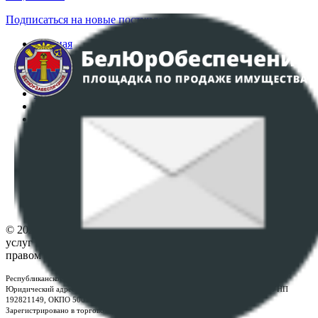
Подписаться на новые поступления
Главная
Аукционы
Интернет-магазин
Регламент организации и проведения торгов
Пользовательское соглашение
Политика в отношении обработки персональных
данных
ПОЛОЖЕНИЕ О ПОЛИТИКЕ ОБРАБОТКИ COOKIE-
ФАЙЛОВ
Настройки cookie-файлов
Контакты
© 2026 Республиканское унитарное предприятие по оказанию
услуг "БелЮрОбеспечение" - Все права защищены авторским
правом
Республиканское унитарное предприятие по оказанию услуг "БелЮрОбеспечение"
Юридический адрес: г. Минск, пр-т. Дзержинского, 1Б, e-mail:
kanc@rup.by
, УНП
192821149, ОКПО 500111895000
Зарегистрировано в торговом реестре Республики Беларусь: