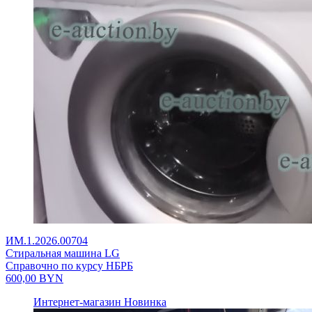
ИМ.1.2026.00704
Стиральная машина LG
Справочно по курсу НБРБ
600,00
BYN
Интернет-магазин
Новинка