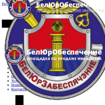
Регистрация
Вход
Главная
Арестованное имущество
Реестр несостоявшихся торгов
Реестр переоценок
Частное имущество
Государственное имущество
Интернет-магазин
Интернет-витрина
Услуги
Информация
Контакты