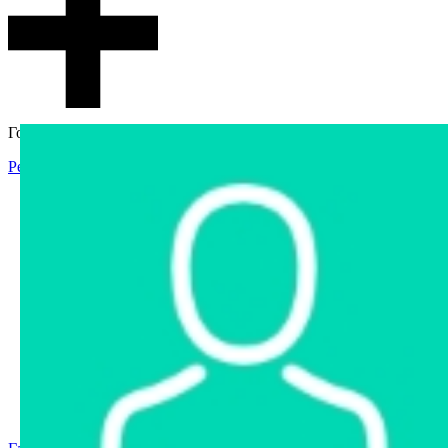
Гостевой доступ
Регистрация
Вход
Главная
Аукцион
Интернет-магазин
Интернет-витрина
Услуги
Информация
Контакты
Частное имущество
Арестованное имущество
Реестр несостоявшихся торгов
Реестр переоценок
Государственное имущество