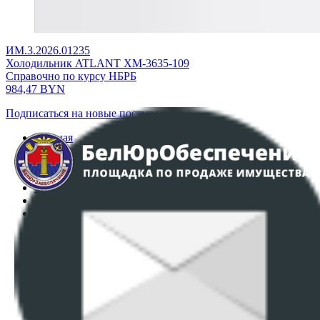
ИМ.3.2026.01235
Холодильник ATLANT ХМ-3635-109
Справочно по курсу НБРБ
984,47
BYN
Подписаться на новые поступления
Главная
Аукционы
Интернет-магазин
Регламент организации и проведения торгов
Пользовательское соглашение
Политика в отношении обработки персональных
данных
ПОЛОЖЕНИЕ О ПОЛИТИКЕ ОБРАБОТКИ COOKIE-
ФАЙЛОВ
Настройки cookie-файлов
Контакты