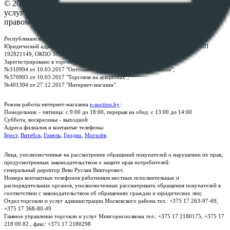
© 2026 Республиканское унитарное предприятие по оказанию
услуг "БелЮрОбеспечение" - Все права защищены авторским
правом
Республиканское унитарное предприятие по оказанию услуг "БелЮрОбеспечение"
Юридический адрес: г. Минск, пр-т. Дзержинского, 1Б, e-mail:
kanc@rup.by
, УНП
192821149, ОКПО 500111895000
Зарегистрировано в торговом реестре Республики Беларусь:
№310994 от 10.03.2017 "Оптовая торговля без торговых объектов";
№370993 от 10.03.2017 "Торговля на аукционах";
№401394 от 27.12.2017 "Интернет-магазин".
Режим работы интернет-магазина
e-auction.by
:
Понедельник – пятница: с 9:00 до 18:00, перерыв на обед: с 13:00 до 14:00
Суббота, воскресенье - выходной
Адреса филиалов и контактые телефоны:
Брест
,
Витебск
,
Гомель
,
Гродно
,
Могилёв
.
Лица, уполномоченные на рассмотрение обращений покупателей о нарушении их прав,
предусмотренных законодательством о защите прав потребителей:
генеральный директор Веко Руслан Викторович.
Номера контактных телефонов работников местных исполнительных и
распорядительных органов, уполномоченных рассматривать обращения покупателей в
соответствии с законодательством об обращениях граждан и юридических лиц:
Отдел торговли и услуг администрации Московского района тел.: +375 17 263-97-69,
+375 17 368-80-49
Главное управление торговли и услуг Мингорисполкома тел.: +375 17 2180175, +375 17
218 00 82 , факс: +375 17 2180298