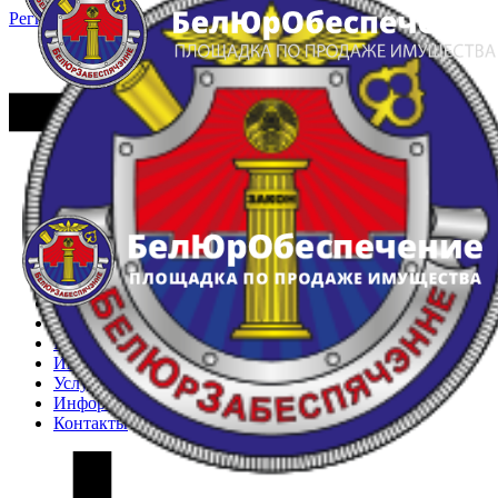
Регистрация
Вход
Главная
Арестованное имущество
Реестр несостоявшихся торгов
Реестр переоценок
Частное имущество
Государственное имущество
Интернет-магазин
Интернет-витрина
Услуги
Информация
Контакты