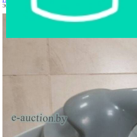
Главная страница
›
Интернет-магазин
›
Бытовая техника
›
Электрочайник Polly