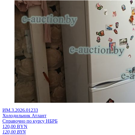
ИМ.3.2026.01233
Холодильник Атлант
Справочно по курсу НБРБ
120,00
BYN
120,00
BYN