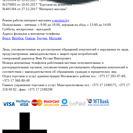
№370993 от 10.03.2017 "Торговля на аукционах";
№401394 от 27.12.2017 "Интернет-магазин".
Режим работы интернет-магазина
e-auction.by
:
Понедельник – пятница: с 9:00 до 18:00, перерыв на обед: с 13:00 до 14:00
Суббота, воскресенье - выходной
Адреса филиалов и контактые телефоны:
Брест
,
Витебск
,
Гомель
,
Гродно
,
Могилёв
.
Лица, уполномоченные на рассмотрение обращений покупателей о нарушении их прав,
предусмотренных законодательством о защите прав потребителей:
генеральный директор Веко Руслан Викторович.
Номера контактных телефонов работников местных исполнительных и
распорядительных органов, уполномоченных рассматривать обращения покупателей в
соответствии с законодательством об обращениях граждан и юридических лиц:
Отдел торговли и услуг администрации Московского района тел.: +375 17 263-97-69,
+375 17 368-80-49
Главное управление торговли и услуг Мингорисполкома тел.: +375 17 2180175, +375 17
218 00 82 , факс: +375 17 2180298