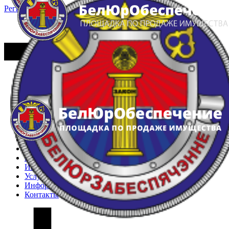
Регистрация
Вход
Главная
Арестованное имущество
Реестр несостоявшихся торгов
Реестр переоценок
Частное имущество
Государственное имущество
Интернет-магазин
Интернет-витрина
Услуги
Информация
Контакты