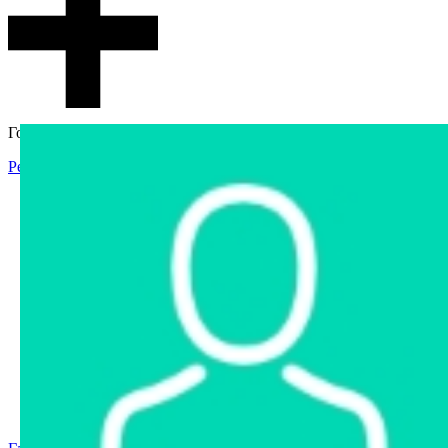
Гостевой доступ
Регистрация
Вход
Главная
Аукцион
Интернет-магазин
Интернет-витрина
Услуги
Информация
Контакты
Частное имущество
Арестованное имущество
Реестр несостоявшихся торгов
Реестр переоценок
Государственное имущество