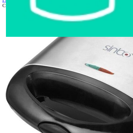
Главная страница
›
Интернет-магазин
›
Бытовая техника
›
Сэндвичница Синбо SSM 2521G