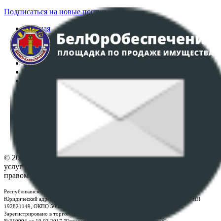
Подписаться на новые поступления
Главная
Аукционы
Интернет-магазин
Регламент организации и проведения торгов
Пользовательское соглашение
Политика в отношении обработки персональных
данных
ПОЛОЖЕНИЕ О ПОЛИТИКЕ ОБРАБОТКИ COOKIE-
ФАЙЛОВ
Настройки cookie-файлов
Контакты
© 2026 Республиканское унитарное предприятие по оказанию
услуг "БелЮрОбеспечение" - Все права защищены авторским
правом
Республиканское унитарное предприятие по оказанию услуг "БелЮрОбеспечение"
Юридический адрес: г. Минск, пр-т. Дзержинского, 1Б, e-mail:
kanc@rup.by
, УНП
192821149, ОКПО 500111895000
Зарегистрировано в торговом реестре Республики Беларусь:
№310994 от 10.03.2017 "Оптовая торговля без торговых объектов";