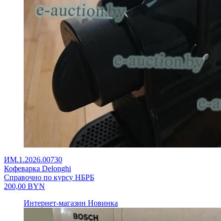
ИМ.1.2026.00730
Кофеварка Delonghi
Справочно по курсу НБРБ
200,00
BYN
Интернет-магазин
Новинка