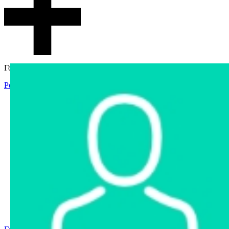
Гостевой доступ
Регистрация
Вход
Главная
Аукцион
Интернет-магазин
Интернет-витрина
Услуги
Информация
Контакты
Частное имущество
Арестованное имущество
Реестр несостоявшихся торгов
Реестр переоценок
Государственное имущество