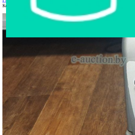
Главная страница
›
Интернет-магазин
›
Бытовая техника
›
Кофемашина Spidem SUP 018M