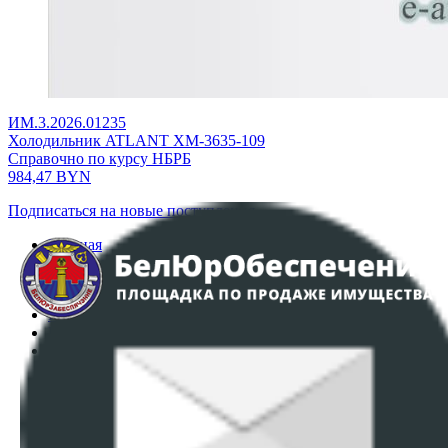
ИМ.3.2026.01235
Холодильник ATLANT ХМ-3635-109
Справочно по курсу НБРБ
984,47
BYN
Подписаться на новые поступления
Главная
Аукционы
Интернет-магазин
Регламент организации и проведения торгов
Пользовательское соглашение
Политика в отношении обработки персональных
данных
ПОЛОЖЕНИЕ О ПОЛИТИКЕ ОБРАБОТКИ COOKIE-
ФАЙЛОВ
Настройки cookie-файлов