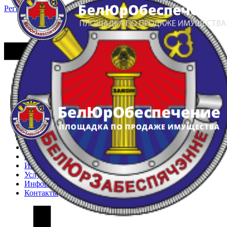
Регистрация
Вход
Главная
Арестованное имущество
Реестр несостоявшихся торгов
Реестр переоценок
Частное имущество
Государственное имущество
Интернет-магазин
Интернет-витрина
Услуги
Информация
Контакты