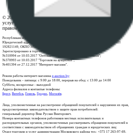
Контакты
© 2026 Республиканское унитарное предприятие по оказанию
услуг "БелЮрОбеспечение" - Все права защищены авторским
правом
Республиканское унитарное предприятие по оказанию услуг "БелЮрОбеспечение"
Юридический адрес: г. Минск, пр-т. Дзержинского, 1Б, e-mail:
kanc@rup.by
, УНП
192821149, ОКПО 500111895000
Зарегистрировано в торговом реестре Республики Беларусь:
№310994 от 10.03.2017 "Оптовая торговля без торговых объектов";
№370993 от 10.03.2017 "Торговля на аукционах";
№401394 от 27.12.2017 "Интернет-магазин".
Режим работы интернет-магазина
e-auction.by
:
Понедельник – пятница: с 9:00 до 18:00, перерыв на обед: с 13:00 до 14:00
Суббота, воскресенье - выходной
Адреса филиалов и контактые телефоны:
Брест
,
Витебск
,
Гомель
,
Гродно
,
Могилёв
.
Лица, уполномоченные на рассмотрение обращений покупателей о нарушении их прав,
предусмотренных законодательством о защите прав потребителей:
генеральный директор Веко Руслан Викторович.
Номера контактных телефонов работников местных исполнительных и
распорядительных органов, уполномоченных рассматривать обращения покупателей в
соответствии с законодательством об обращениях граждан и юридических лиц:
Отдел торговли и услуг администрации Московского района тел.: +375 17 263-97-69,