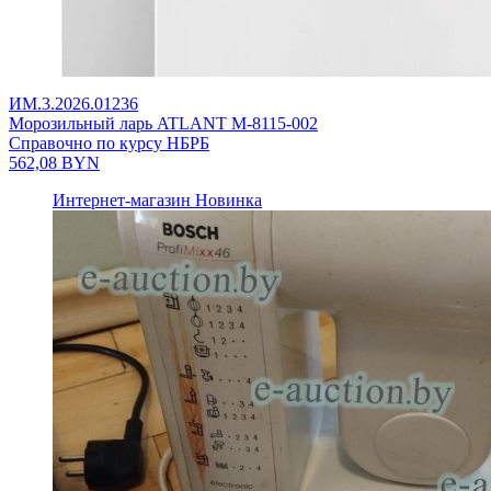
ИМ.3.2026.01236
Морозильный ларь ATLANT М-8115-002
Справочно по курсу НБРБ
562,08
BYN
Интернет-магазин
Новинка