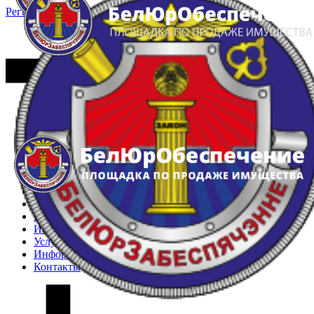
Регистрация
Вход
Главная
Арестованное имущество
Реестр несостоявшихся торгов
Реестр переоценок
Частное имущество
Государственное имущество
Интернет-магазин
Интернет-витрина
Услуги
Информация
Контакты