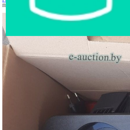
Главная страница
›
Интернет-магазин
›
Бытовая техника
›
Пылесос Bosch BCS61PET