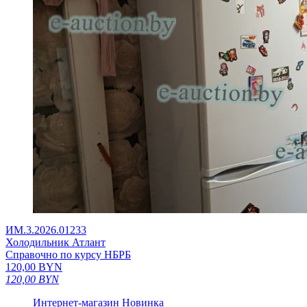
ИМ.3.2026.01233
Холодильник Атлант
Справочно по курсу НБРБ
120,00
BYN
120,00
BYN
Интернет-магазин
Новинка