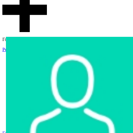
Гостевой доступ
Регистрация
Вход
Главная
Аукцион
Интернет-магазин
Интернет-витрина
Услуги
Информация
Контакты
Частное имущество
Арестованное имущество
Реестр несостоявшихся торгов
Реестр переоценок
Государственное имущество