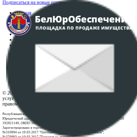
Подписаться на новые поступления
Главная
Аукционы
Интернет-магазин
Регламент организации и проведения торгов
Пользовательское соглашение
Политика в отношении обработки персональных
данных
ПОЛОЖЕНИЕ О ПОЛИТИКЕ ОБРАБОТКИ COOKIE-
ФАЙЛОВ
Настройки cookie-файлов
Контакты
© 2026 Республиканское унитарное предприятие по оказанию
услуг "БелЮрОбеспечение" - Все права защищены авторским
правом
Республиканское унитарное предприятие по оказанию услуг "БелЮрОбеспечение"
Юридический адрес: г. Минск, пр-т. Дзержинского, 1Б, e-mail:
kanc@rup.by
, УНП
192821149, ОКПО 500111895000
Зарегистрировано в торговом реестре Республики Беларусь:
№310994 от 10.03.2017 "Оптовая торговля без торговых объектов";
№370993 от 10.03.2017 "Торговля на аукционах";