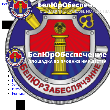
Регистрация
Вход
Главная
Арестованное имущество
Реестр несостоявшихся торгов
Реестр переоценок
Частное имущество
Государственное имущество
Интернет-магазин
Интернет-витрина
Услуги
Информация
Контакты