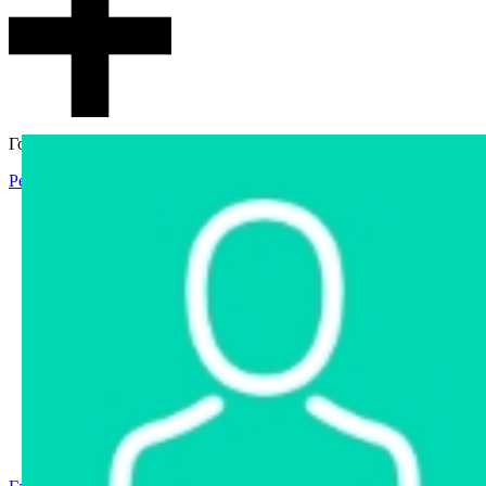
Гостевой доступ
Регистрация
Вход
Главная
Аукцион
Интернет-магазин
Интернет-витрина
Услуги
Информация
Контакты
Частное имущество
Арестованное имущество
Реестр несостоявшихся торгов
Реестр переоценок
Государственное имущество