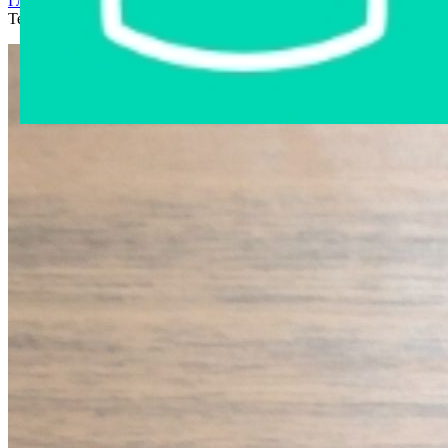
Главная страница
›
Интернет-магазин
›
Бытовая техника
›
Телефон стационарный Siemens AL28H