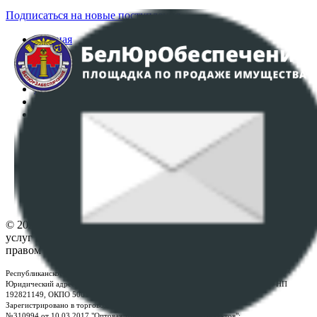
Подписаться на новые поступления
Главная
Аукционы
Интернет-магазин
Регламент организации и проведения торгов
Пользовательское соглашение
Политика в отношении обработки персональных
данных
ПОЛОЖЕНИЕ О ПОЛИТИКЕ ОБРАБОТКИ COOKIE-
ФАЙЛОВ
Настройки cookie-файлов
Контакты
© 2026 Республиканское унитарное предприятие по оказанию
услуг "БелЮрОбеспечение" - Все права защищены авторским
правом
Республиканское унитарное предприятие по оказанию услуг "БелЮрОбеспечение"
Юридический адрес: г. Минск, пр-т. Дзержинского, 1Б, e-mail:
kanc@rup.by
, УНП
192821149, ОКПО 500111895000
Зарегистрировано в торговом реестре Республики Беларусь:
№310994 от 10.03.2017 "Оптовая торговля без торговых объектов";