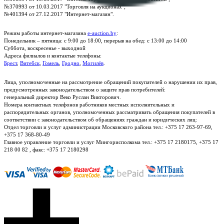
№370993 от 10.03.2017 "Торговля на аукционах";
№401394 от 27.12.2017 "Интернет-магазин".
Режим работы интернет-магазина
e-auction.by
:
Понедельник – пятница: с 9:00 до 18:00, перерыв на обед: с 13:00 до 14:00
Суббота, воскресенье - выходной
Адреса филиалов и контактые телефоны:
Брест
,
Витебск
,
Гомель
,
Гродно
,
Могилёв
.
Лица, уполномоченные на рассмотрение обращений покупателей о нарушении их прав,
предусмотренных законодательством о защите прав потребителей:
генеральный директор Веко Руслан Викторович.
Номера контактных телефонов работников местных исполнительных и
распорядительных органов, уполномоченных рассматривать обращения покупателей в
соответствии с законодательством об обращениях граждан и юридических лиц:
Отдел торговли и услуг администрации Московского района тел.: +375 17 263-97-69,
+375 17 368-80-49
Главное управление торговли и услуг Мингорисполкома тел.: +375 17 2180175, +375 17
218 00 82 , факс: +375 17 2180298