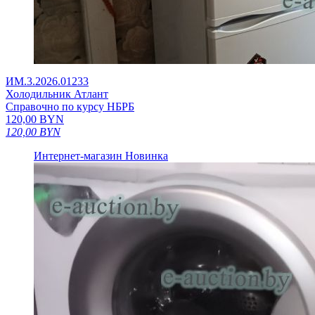
ИМ.3.2026.01233
Холодильник Атлант
Справочно по курсу НБРБ
120,00
BYN
120,00
BYN
Интернет-магазин
Новинка