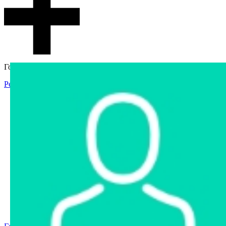
Гостевой доступ
Регистрация
Вход
Главная
Аукцион
Интернет-магазин
Интернет-витрина
Услуги
Информация
Контакты
Частное имущество
Арестованное имущество
Реестр несостоявшихся торгов
Реестр переоценок
Государственное имущество