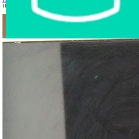
Главная страница
›
Интернет-магазин
›
Бытовая техника
›
Печь свч ГОРИЗОНТ 20MW800-1479 BDS