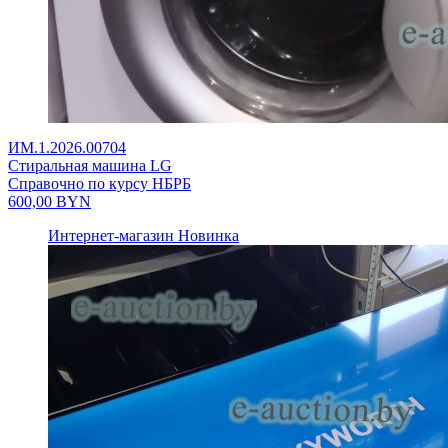
ИМ.1.2026.00704
Стиральная машина LG
Справочно по курсу НБРБ
600,00
BYN
Интернет-магазин
Новинка