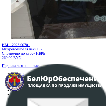
ИМ.1.2026.00701
Микроволновая печь LG
Справочно по курсу НБРБ
260,00
BYN
Подписаться на новые поступления
Главная
Аукционы
Интернет-магазин
Регламент организации и проведения торгов
Пользовательское соглашение
Политика в отношении обработки персональных
данных