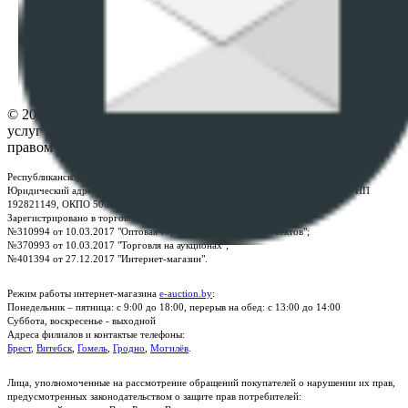
ПОЛОЖЕНИЕ О ПОЛИТИКЕ ОБРАБОТКИ COOKIE-
ФАЙЛОВ
Настройки cookie-файлов
Контакты
© 2026 Республиканское унитарное предприятие по оказанию
услуг "БелЮрОбеспечение" - Все права защищены авторским
правом
Республиканское унитарное предприятие по оказанию услуг "БелЮрОбеспечение"
Юридический адрес: г. Минск, пр-т. Дзержинского, 1Б, e-mail:
kanc@rup.by
, УНП
192821149, ОКПО 500111895000
Зарегистрировано в торговом реестре Республики Беларусь:
№310994 от 10.03.2017 "Оптовая торговля без торговых объектов";
№370993 от 10.03.2017 "Торговля на аукционах";
№401394 от 27.12.2017 "Интернет-магазин".
Режим работы интернет-магазина
e-auction.by
:
Понедельник – пятница: с 9:00 до 18:00, перерыв на обед: с 13:00 до 14:00
Суббота, воскресенье - выходной
Адреса филиалов и контактые телефоны:
Брест
,
Витебск
,
Гомель
,
Гродно
,
Могилёв
.
Лица, уполномоченные на рассмотрение обращений покупателей о нарушении их прав,
предусмотренных законодательством о защите прав потребителей: