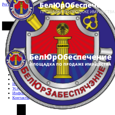
Регистрация
Вход
Главная
Арестованное имущество
Реестр несостоявшихся торгов
Реестр переоценок
Частное имущество
Государственное имущество
Интернет-магазин
Интернет-витрина
Услуги
Информация
Контакты