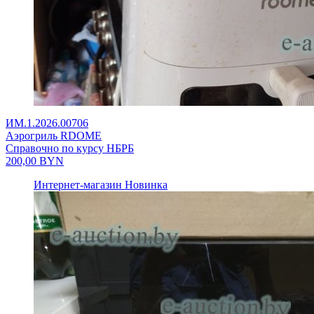
ИМ.1.2026.00706
Аэрогриль RDOME
Справочно по курсу НБРБ
200,00
BYN
Интернет-магазин
Новинка