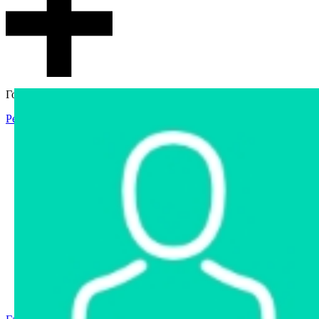
Гостевой доступ
Регистрация
Вход
Главная
Аукцион
Интернет-магазин
Интернет-витрина
Услуги
Информация
Контакты
Частное имущество
Арестованное имущество
Реестр несостоявшихся торгов
Реестр переоценок
Государственное имущество