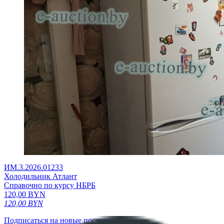
ИМ.3.2026.01233
Холодильник Атлант
Справочно по курсу НБРБ
120,00
BYN
120,00
BYN
Подписаться на новые поступления