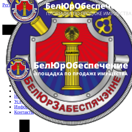
Регистрация
Вход
Главная
Арестованное имущество
Реестр несостоявшихся торгов
Реестр переоценок
Частное имущество
Государственное имущество
Интернет-магазин
Интернет-витрина
Услуги
Информация
Контакты