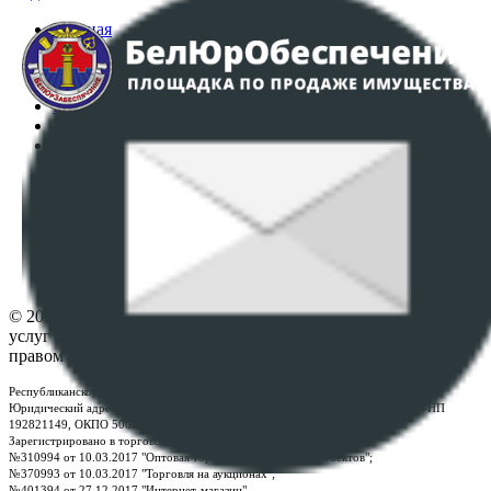
Главная
Аукционы
Интернет-магазин
Регламент организации и проведения торгов
Пользовательское соглашение
Политика в отношении обработки персональных
данных
ПОЛОЖЕНИЕ О ПОЛИТИКЕ ОБРАБОТКИ COOKIE-
ФАЙЛОВ
Настройки cookie-файлов
Контакты
© 2026 Республиканское унитарное предприятие по оказанию
услуг "БелЮрОбеспечение" - Все права защищены авторским
правом
Республиканское унитарное предприятие по оказанию услуг "БелЮрОбеспечение"
Юридический адрес: г. Минск, пр-т. Дзержинского, 1Б, e-mail:
kanc@rup.by
, УНП
192821149, ОКПО 500111895000
Зарегистрировано в торговом реестре Республики Беларусь:
№310994 от 10.03.2017 "Оптовая торговля без торговых объектов";
№370993 от 10.03.2017 "Торговля на аукционах";
№401394 от 27.12.2017 "Интернет-магазин".