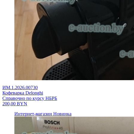
ИМ.1.2026.00730
Кофеварка Delonghi
Справочно по курсу НБРБ
200,00
BYN
Интернет-магазин
Новинка