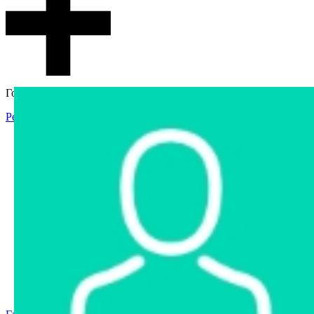
Гостевой доступ
Регистрация
Вход
Главная
Аукцион
Интернет-магазин
Интернет-витрина
Услуги
Информация
Контакты
Частное имущество
Арестованное имущество
Реестр несостоявшихся торгов
Реестр переоценок
Государственное имущество