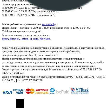
192821149, ОКПО 500111895000
Зарегистрировано в торговом реестре Республики Беларусь:
№310994 от 10.03.2017 "Оптовая торговля без торговых объектов";
№370993 от 10.03.2017 "Торговля на аукционах";
№401394 от 27.12.2017 "Интернет-магазин".
Режим работы интернет-магазина
e-auction.by
:
Понедельник – пятница: с 9:00 до 18:00, перерыв на обед: с 13:00 до 14:00
Суббота, воскресенье - выходной
Адреса филиалов и контактые телефоны:
Брест
,
Витебск
,
Гомель
,
Гродно
,
Могилёв
.
Лица, уполномоченные на рассмотрение обращений покупателей о нарушении их прав,
предусмотренных законодательством о защите прав потребителей:
генеральный директор Веко Руслан Викторович.
Номера контактных телефонов работников местных исполнительных и
распорядительных органов, уполномоченных рассматривать обращения покупателей в
соответствии с законодательством об обращениях граждан и юридических лиц:
Отдел торговли и услуг администрации Московского района тел.: +375 17 263-97-69,
+375 17 368-80-49
Главное управление торговли и услуг Мингорисполкома тел.: +375 17 2180175, +375 17
218 00 82 , факс: +375 17 2180298