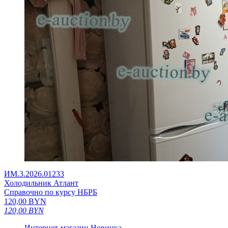
ИМ.3.2026.01233
Холодильник Атлант
Справочно по курсу НБРБ
120,00
BYN
120,00
BYN
Интернет-магазин
Новинка