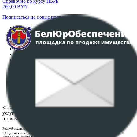
Справочно по курсу НБРБ
260,00
BYN
Подписаться на новые поступления
Главная
Аукционы
Интернет-магазин
Регламент организации и проведения торгов
Пользовательское соглашение
Политика в отношении обработки персональных
данных
ПОЛОЖЕНИЕ О ПОЛИТИКЕ ОБРАБОТКИ COOKIE-
ФАЙЛОВ
Настройки cookie-файлов
Контакты
© 2026 Республиканское унитарное предприятие по оказанию
услуг "БелЮрОбеспечение" - Все права защищены авторским
правом
Республиканское унитарное предприятие по оказанию услуг "БелЮрОбеспечение"
Юридический адрес: г. Минск, пр-т. Дзержинского, 1Б, e-mail:
kanc@rup.by
, УНП