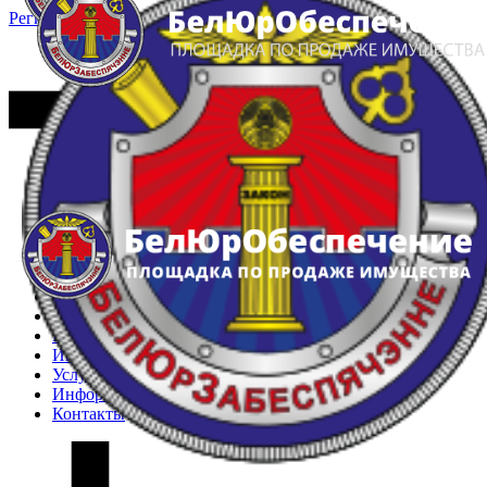
Регистрация
Вход
Главная
Арестованное имущество
Реестр несостоявшихся торгов
Реестр переоценок
Частное имущество
Государственное имущество
Интернет-магазин
Интернет-витрина
Услуги
Информация
Контакты