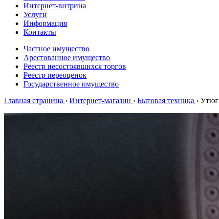
Интернет-витрина
Услуги
Информация
Контакты
Частное имущество
Арестованное имущество
Реестр несостоявшихся торгов
Реестр переоценок
Государственное имущество
Главная страница
›
Интернет-магазин
›
Бытовая техника
›
Утюг 