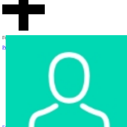
Гостевой доступ
Регистрация
Вход
Главная
Аукцион
Интернет-магазин
Интернет-витрина
Услуги
Информация
Контакты
Частное имущество
Арестованное имущество
Реестр несостоявшихся торгов
Реестр переоценок
Государственное имущество