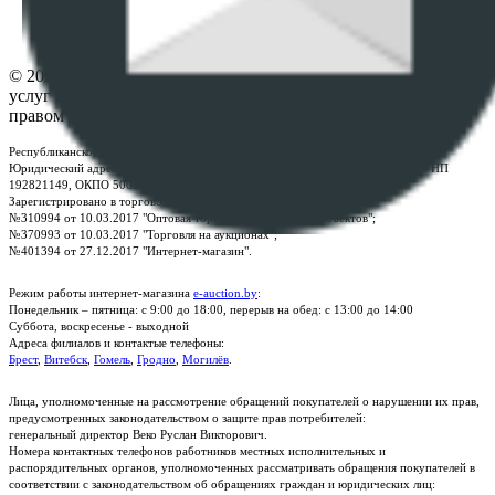
Настройки cookie-файлов
Контакты
© 2026 Республиканское унитарное предприятие по оказанию
услуг "БелЮрОбеспечение" - Все права защищены авторским
правом
Республиканское унитарное предприятие по оказанию услуг "БелЮрОбеспечение"
Юридический адрес: г. Минск, пр-т. Дзержинского, 1Б, e-mail:
kanc@rup.by
, УНП
192821149, ОКПО 500111895000
Зарегистрировано в торговом реестре Республики Беларусь:
№310994 от 10.03.2017 "Оптовая торговля без торговых объектов";
№370993 от 10.03.2017 "Торговля на аукционах";
№401394 от 27.12.2017 "Интернет-магазин".
Режим работы интернет-магазина
e-auction.by
:
Понедельник – пятница: с 9:00 до 18:00, перерыв на обед: с 13:00 до 14:00
Суббота, воскресенье - выходной
Адреса филиалов и контактые телефоны:
Брест
,
Витебск
,
Гомель
,
Гродно
,
Могилёв
.
Лица, уполномоченные на рассмотрение обращений покупателей о нарушении их прав,
предусмотренных законодательством о защите прав потребителей:
генеральный директор Веко Руслан Викторович.
Номера контактных телефонов работников местных исполнительных и
распорядительных органов, уполномоченных рассматривать обращения покупателей в
соответствии с законодательством об обращениях граждан и юридических лиц: