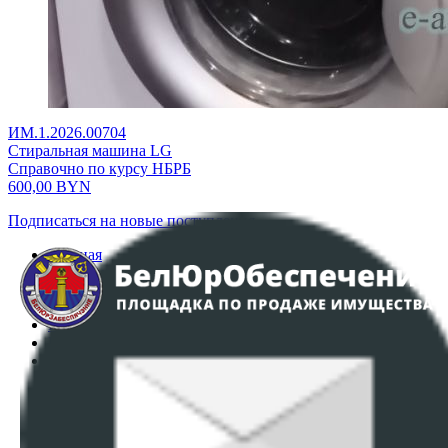
ИМ.1.2026.00704
Стиральная машина LG
Справочно по курсу НБРБ
600,00
BYN
Подписаться на новые поступления
Главная
Аукционы
Интернет-магазин
Регламент организации и проведения торгов
Пользовательское соглашение
Политика в отношении обработки персональных
данных
ПОЛОЖЕНИЕ О ПОЛИТИКЕ ОБРАБОТКИ COOKIE-
ФАЙЛОВ