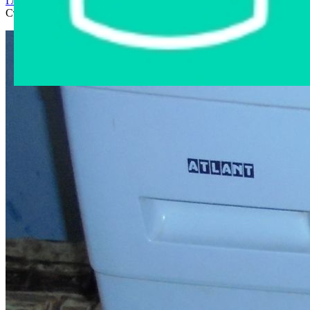
Главная страница
›
Интернет-магазин
›
Бытовая техника
›
Стиральная машина Атлант