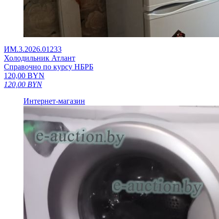
ИМ.3.2026.01233
Холодильник Атлант
Справочно по курсу НБРБ
120,00
BYN
120,00
BYN
Интернет-магазин