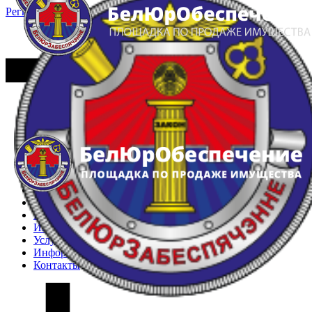
Регистрация
Вход
Главная
Арестованное имущество
Реестр несостоявшихся торгов
Реестр переоценок
Частное имущество
Государственное имущество
Интернет-магазин
Интернет-витрина
Услуги
Информация
Контакты