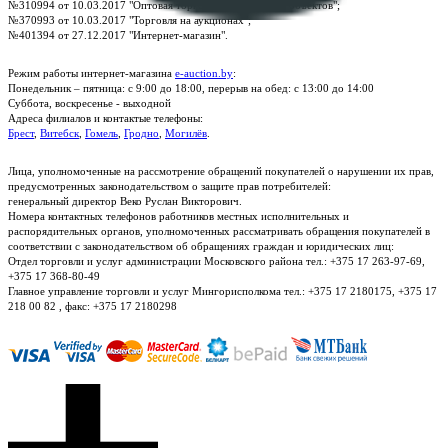
№310994 от 10.03.2017 "Оптовая торговля без торговых объектов";
№370993 от 10.03.2017 "Торговля на аукционах";
№401394 от 27.12.2017 "Интернет-магазин".
Режим работы интернет-магазина
e-auction.by
:
Понедельник – пятница: с 9:00 до 18:00, перерыв на обед: с 13:00 до 14:00
Суббота, воскресенье - выходной
Адреса филиалов и контактые телефоны:
Брест
,
Витебск
,
Гомель
,
Гродно
,
Могилёв
.
Лица, уполномоченные на рассмотрение обращений покупателей о нарушении их прав,
предусмотренных законодательством о защите прав потребителей:
генеральный директор Веко Руслан Викторович.
Номера контактных телефонов работников местных исполнительных и
распорядительных органов, уполномоченных рассматривать обращения покупателей в
соответствии с законодательством об обращениях граждан и юридических лиц:
Отдел торговли и услуг администрации Московского района тел.: +375 17 263-97-69,
+375 17 368-80-49
Главное управление торговли и услуг Мингорисполкома тел.: +375 17 2180175, +375 17
218 00 82 , факс: +375 17 2180298