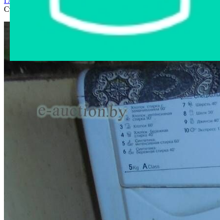
Главная страница
›
Интернет-магазин
›
Бытовая техника
›
Стиральная машина Индэзит