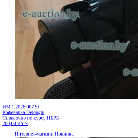
ИМ.1.2026.00730
Кофеварка Delonghi
Справочно по курсу НБРБ
200,00
BYN
Интернет-магазин
Новинка