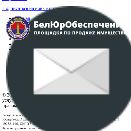
Подписаться на новые поступления
Главная
Аукционы
Интернет-магазин
Регламент организации и проведения торгов
Пользовательское соглашение
Политика в отношении обработки персональных
данных
ПОЛОЖЕНИЕ О ПОЛИТИКЕ ОБРАБОТКИ COOKIE-
ФАЙЛОВ
Настройки cookie-файлов
Контакты
© 2026 Республиканское унитарное предприятие по оказанию
услуг "БелЮрОбеспечение" - Все права защищены авторским
правом
Республиканское унитарное предприятие по оказанию услуг "БелЮрОбеспечение"
Юридический адрес: г. Минск, пр-т. Дзержинского, 1Б, e-mail:
kanc@rup.by
, УНП
192821149, ОКПО 500111895000
Зарегистрировано в торговом реестре Республики Беларусь: