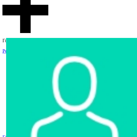
Гостевой доступ
Регистрация
Вход
Главная
Аукцион
Интернет-магазин
Интернет-витрина
Услуги
Информация
Контакты
Частное имущество
Арестованное имущество
Реестр несостоявшихся торгов
Реестр переоценок
Государственное имущество