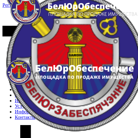
Регистрация
Вход
Главная
Арестованное имущество
Реестр несостоявшихся торгов
Реестр переоценок
Частное имущество
Государственное имущество
Интернет-магазин
Интернет-витрина
Услуги
Информация
Контакты