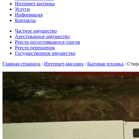
Интернет-витрина
Услуги
Информация
Контакты
Частное имущество
Арестованное имущество
Реестр несостоявшихся торгов
Реестр переоценок
Государственное имущество
Главная страница
›
Интернет-магазин
›
Бытовая техника
›
Стир