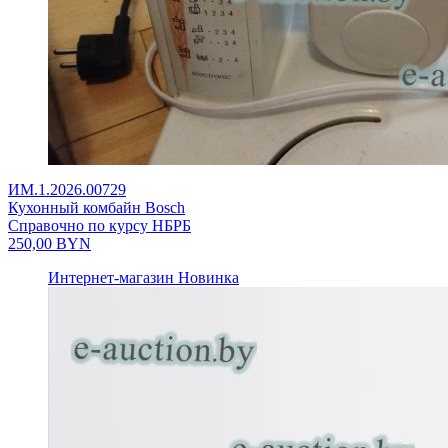
ИМ.1.2026.00729
Кухонный комбайн Bosch
Справочно по курсу НБРБ
250,00
BYN
Интернет-магазин
Новинка