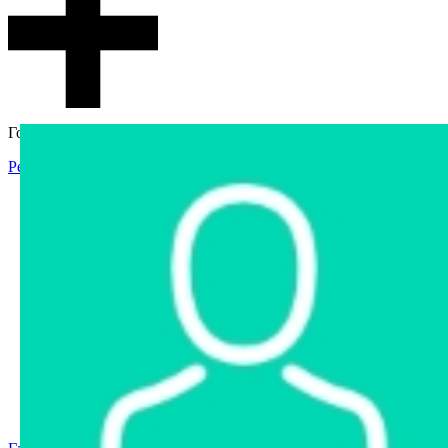
Гостевой доступ
Регистрация
Вход
Главная
Аукцион
Интернет-магазин
Интернет-витрина
Услуги
Информация
Контакты
Частное имущество
Арестованное имущество
Реестр несостоявшихся торгов
Реестр переоценок
Государственное имущество