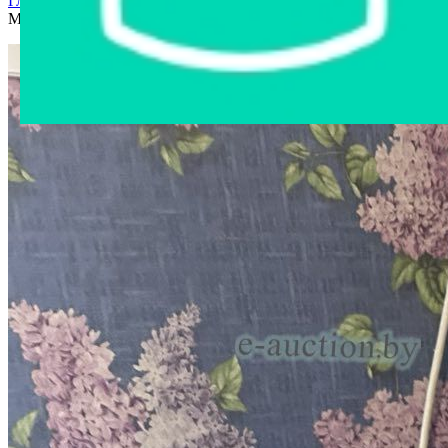
Главная страница
›
Интернет-магазин
›
Бытовая техника
›
Микроволновая печь KOR-4135SA