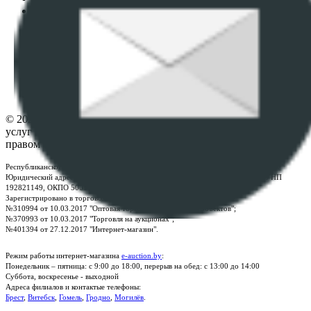
Политика в отношении обработки персональных
данных
ПОЛОЖЕНИЕ О ПОЛИТИКЕ ОБРАБОТКИ COOKIE-
ФАЙЛОВ
Настройки cookie-файлов
Контакты
© 2026 Республиканское унитарное предприятие по оказанию
услуг "БелЮрОбеспечение" - Все права защищены авторским
правом
Республиканское унитарное предприятие по оказанию услуг "БелЮрОбеспечение"
Юридический адрес: г. Минск, пр-т. Дзержинского, 1Б, e-mail:
kanc@rup.by
, УНП
192821149, ОКПО 500111895000
Зарегистрировано в торговом реестре Республики Беларусь:
№310994 от 10.03.2017 "Оптовая торговля без торговых объектов";
№370993 от 10.03.2017 "Торговля на аукционах";
№401394 от 27.12.2017 "Интернет-магазин".
Режим работы интернет-магазина
e-auction.by
:
Понедельник – пятница: с 9:00 до 18:00, перерыв на обед: с 13:00 до 14:00
Суббота, воскресенье - выходной
Адреса филиалов и контактые телефоны:
Брест
,
Витебск
,
Гомель
,
Гродно
,
Могилёв
.