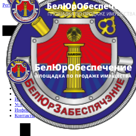
Регистрация
Вход
Главная
Арестованное имущество
Реестр несостоявшихся торгов
Реестр переоценок
Частное имущество
Государственное имущество
Интернет-магазин
Интернет-витрина
Услуги
Информация
Контакты